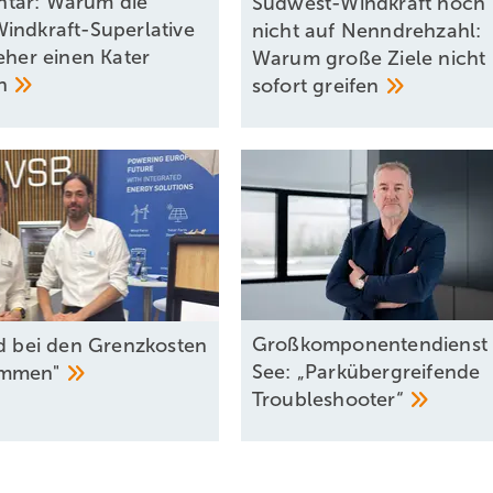
tar: Warum die
Südwest-Windkraft noch
indkraft-Superlative
nicht auf Nenndrehzahl:
eher einen Kater
Warum große Ziele nicht
en
sofort
greifen
Großkomponentendienst 
nd bei den Grenzkosten
See: „Parkübergreifende
ommen"
Troubleshooter“