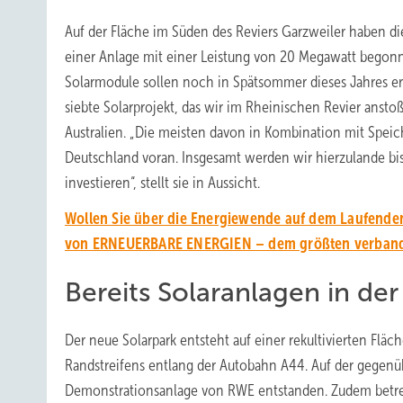
Auf der Fläche im Süden des Reviers Garzweiler haben di
einer Anlage mit einer Leistung von 20 Megawatt begon
Solarmodule sollen noch in Spätsommer dieses Jahres erst
siebte Solarprojekt, das wir im Rheinischen Revier anst
Australien. „Die meisten davon in Kombination mit Spei
Deutschland voran. Insgesamt werden wir hierzulande bis
investieren“, stellt sie in Aussicht.
Wollen Sie über die Energiewende auf dem Laufenden
von ERNEUERBARE ENERGIEN – dem größten verbands
Bereits Solaranlagen in de
Der neue Solarpark entsteht auf einer rekultivierten Fläc
Randstreifens entlang der Autobahn A44. Auf der gegenüb
Demonstrationsanlage von RWE entstanden. Zudem betrei