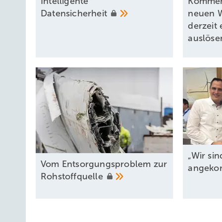
Intel ligente
Kommen
Datensicherheit
neuen W
derzeit 
auslös
„Wir si
Vom Entsorgungsproblem zur
angek
Rohstoffquelle