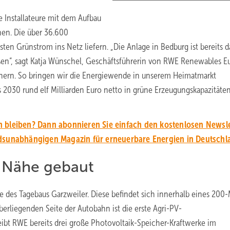
e Installateure mit dem Aufbau
nen. Die über 36.600
en Grünstrom ins Netz liefern. „Die Anlage in Bedburg ist bereits d
oßen“, sagt Katja Wünschel, Geschäftsführerin von RWE Renewables E
chern. So bringen wir die Energiewende in unserem Heimatmarkt
 2030 rund elf Milliarden Euro netto in grüne Erzeugungskapazitäte
 bleiben? Dann abonnieren Sie einfach den kostenlosen Newsle
unabhängigen Magazin für erneuerbare Energien in Deutschl
r Nähe gebaut
he des Tagebaus Garzweiler. Diese befindet sich innerhalb eines 200-
erliegenden Seite der Autobahn ist die erste Agri-PV-
bt RWE bereits drei große Photovoltaik-Speicher-Kraftwerke im