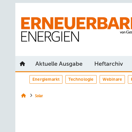
Springe
Springe
Springe
auf
auf
auf
Hauptinhalt
Hauptmenü
SiteSearch
Aktuelle Ausgabe
Heftarchiv
Energiemarkt
Technologie
Webinare
Solar