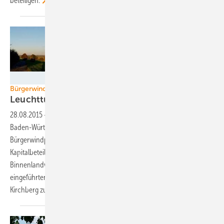
beteiligen.
Foto: hohenlohewind.de
Bürgerwindkraft
Leuchtturmprojekt mit V126 in der
Hohenlohe
28.08.2015
-
Ausgerechnet im Windkraft-Schlusslicht-Bundesland
Baden-Württemberg entsteht jetzt einer der größten und teuersten
Bürgerwindparks – mit dem zudem mutmaßlich höchsten Anteil an
Kapitalbeteiligung der Bürger selbst. Der Aufbau von acht
Binnenlandwindturbinen der in der Windbranche derzeit
eingeführten neuen Drei-Megawatt-Klasse macht das Projekt
Kirchberg zudem zu einem der effizientesten
Windkraftwerke.