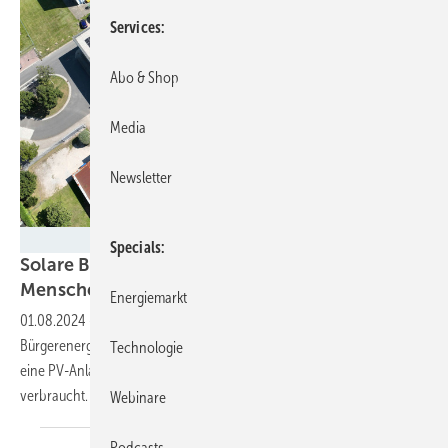
Services
Abo & Shop
Media
Newsletter
Solarwatt
Specials
Solare Bürgerenergie für Oberschule und
Menschen in der
Lausitz
Energiemarkt
01.08.2024
-
In der kleinen Gemeinde Kodersdorf bei Görlitz hat eine
Bürgerenergiegenossenschaft auf der Schule zusammen mit Solarwatt
Technologie
eine PV-Anlage installiert. Der Strom wird in der Schule und im Ort
verbraucht.
Webinare
Podcasts