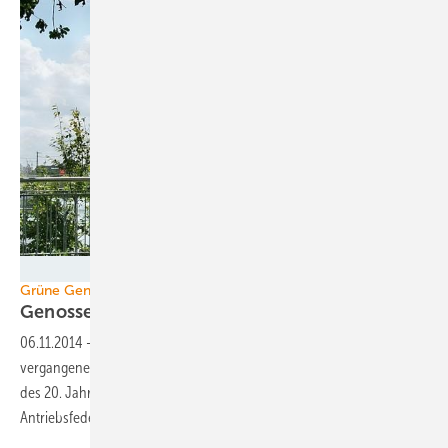
Foto:Andreas Fründt
Grüne Genossenschaften
Genossen-Geschichten
06.11.2014
-
Die Zahl der Einergiegenossenschaften ist in den
vergangenen Jahren stark gestiegen. So viele gab es zuletzt Anfang
des 20. Jahrhunderts. Heute sind erneuerbare Energie die
Antriebsfeder für
sie.