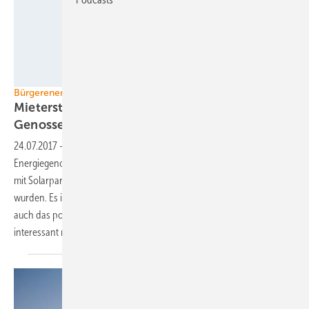
Polarstern
Bürgerenergie
Mieterstrom wird neues Standbein für
Genossenschaften
24.07.2017
-
Mieterstrom kann zum neuen Standbein für
Energiegenossenschaften werden, nachdem sie aus dem Geschäft
mit Solarparks durch die Ausschreibungen vollständig verdrängt
wurden. Es ist nicht nur die verbesserte Wirtschaftlichkeit, sonder
auch das positive Image, das Mieterstrom für die Energiegenossen so
interessant
macht.