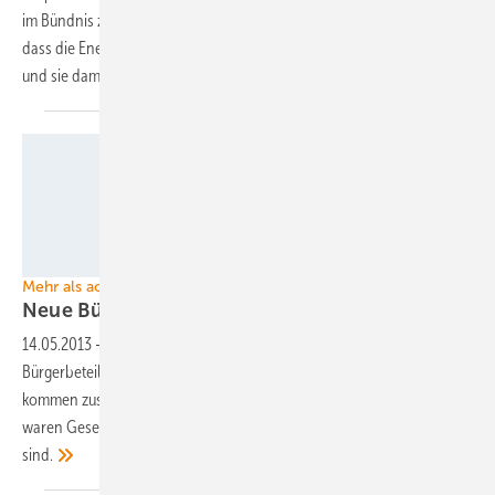
im Bündnis zusammengeschlossenen Organisationen befürchten,
dass die Energiewende zur Veranstaltung der großen Konzerne wird
und sie damit bei den Bürgern an Akzeptanz
verliert.
Foto: Gemeinde Niederviehbach
Mehr als acht Megawatt
Neue
Bürgersolarparks
14.05.2013
-
Vier Photovoltaik-Freiflächenanlagen mit
Bürgerbeteiligung sind in Deutschland neu in Betrieb gegangen. Sie
kommen zusammen auf über acht Megawatt Leistung. Auftraggeber
waren Gesellschaften, die teilweise genossenschaftlich organisiert
sind.