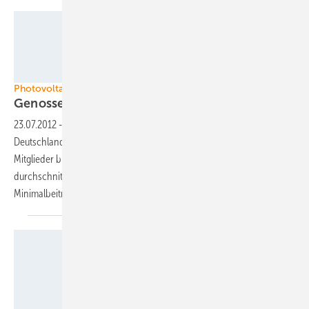
Energiegemeinschaft Weissacher Tal
Photovoltaik in Deutschland
Genossenschaften investieren in
Solaranlagen
23.07.2012
-
Neun von zehn Energiegenossenschaften in
Deutschland investieren ihr Geld in eine Photovoltaikanlage. Die
Mitglieder bringen das Startkapital zum größten Teil selbst auf. Die
durchschnittliche finanzielle Beteiligung liegt weit über dem
Minimalbeitrag, den die Genossenschaften
verlangen.