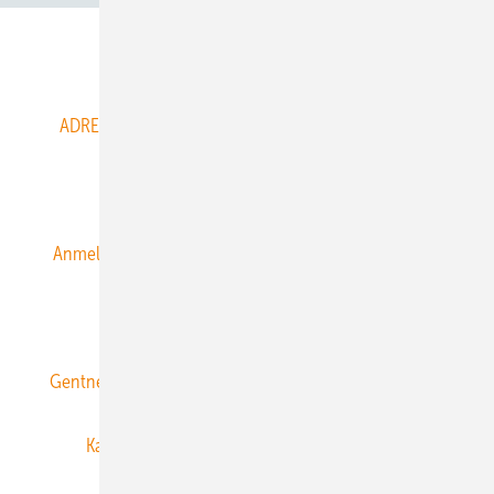
Abo- & Leserservice
ADRESSBUCH der WIND- und SOLARENERGIE
AGB
Alle Inhalte chronologisch
Anmelden
Anmeldung & Registrierung
Datenschutz
E-Paper
ERNEUERBARE ENERGIEN abonnieren
Gentner Energy Media
Gentner Verlag
Impressum
Karriere bei Gentner
Team
Mediaservice