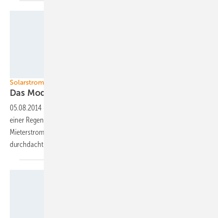
Foto: Heidelberger Energiegenossenschaft
Solarstrom für Mehrfamilienhäuser
Das Modell funktioniert
noch
05.08.2014
-
Mit einem neuen Projekt will Naturstrom zusammen mit
einer Regensburger Wohnungsbaugenossenschaft zeigen, dass das
Mieterstrommodell noch funktioniert. Das Projekt muss gut
durchdacht sein und alle müssen
mitziehen.