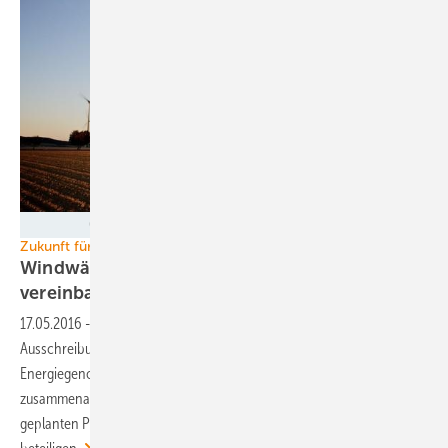
Foto: Windwärts Energie GmbH, Fotograf: Mark Mühlhaus/attenzione
Zukunft für Bürgerenergie?
Windwärts und regionale Genossenschaft
vereinbaren
Kooperation
17.05.2016
-
Kann das der Weg zu mehr Bürgerenergie trotz
Ausschreibungssystem sein? Der Projektentwickler Windwärts und die
Energiegenossenschaft NaturEnergie Region Hannover wollen künftig
zusammenarbeiten: Die Genossenschaft kann in drei von Windwärts
geplanten Parks je eine Anlage erwerben und so ihre Mitglieder