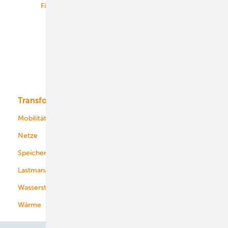
Finanzierung
Betrieb
Onshore-Wind
Offshore-Wind
Solar
Bioenergie
Transformation
Energieversorger
Service
Mobilität
Kommunen
Netze
Stadtwerke
Speicher
Energiekonzerne
Lastmanagement
Wasserstoff
Wärme