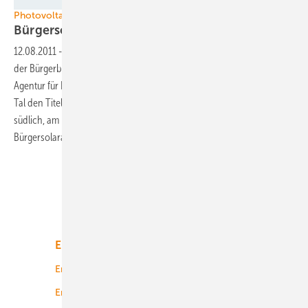
Energiegemeinschaft Weissacher Tal
Photovoltaik / Bürgersolar
Bürgersolar im
Ländle
12.08.2011
-
Die Baden-Württemberger machen gleich zwei mal mit
der Bürgerbeteiligung an Solaranlagen auf sich aufmerksam. Die
Agentur für Erneuerbare Energie (AEE) hat die Gemeinde Weissach im
Tal den Titel „Energie-Kommune“ des Monats verliehen. Weiter
südlich, am Bodensee entsteht ein neuer Solarpark, teilweise als
Bürgersolaranlage.
Unsere Themen
Energiemarkt
Technologie
Energierecht
Planung
Energiemärkte weltweit
Logistik