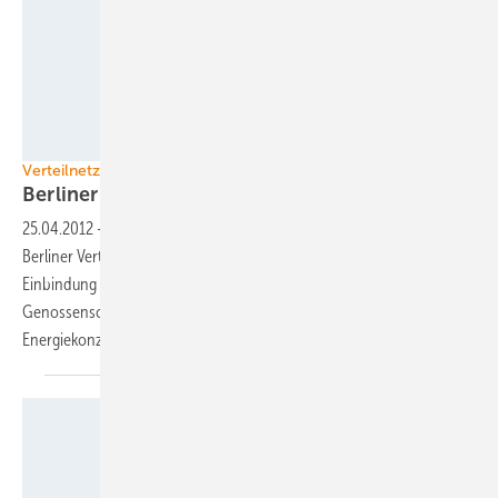
Foto: leno2010/Tom Bearwald
Verteilnetze
Berliner wollen ihr Stromnetz
kaufen
25.04.2012
-
Die Genossenschaft Bürger Energie Berlin will das
Berliner Verteilnetz kaufen. Sie verfolgt damit das Ziel einer stärkeren
Einbindung erneuerbarer Energien in das Stromnetz. Jeder kann
Genossenschaftsanteile erwerben. Eine Kooperation mit einem
Energiekonzern schließt die Genossenschaft
aus.