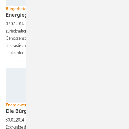
Foto: Velka Botička
Bürgerbeteiligung
Energiegenossenschaften warten
ab
07.07.2014
-
Die Energiegenossenschaften in Deutschland sind sehr
zurückhaltend mit ihren Investitionen. Auch die Zahl der
Genossenschaften, die derzeit keine weiteren Investitionen planen,
ist drastisch gestiegen. Grund sind die Verunsicherung und die
schlechten
Rahmenbedingungen.
Foto: Velka Botička
Energiewende
Die Bürger
mitnehmen
30.01.2014
-
Das neu gegründete Bündnis Bürgerenergie hat die
Eckpunkte der Bundesregierung für die Reform des EEG kritisiert. Die