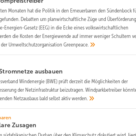
rompreistreiber
zten Monaten hat die Politik in den Erneuerbaren den Sündenbock f
 gefunden. Debatten um planwirtschaftliche Züge und Überförderun
e-Energien-Gesetz (EEG) in die Ecke eines volkswirtschaftlichen
rden die Kosten der Energiewende auf immer weniger Schultern ver
ie der Umweltschutzorganisation
Greenpeace.
t Stromnetze
ausbauen
sverband Windenergie (BWE) prüft derzeit die Möglichkeiten der
sserung der Netzinfrastruktur beizutragen. Windparkbetreiber könnt
renden Netzausbaus bald selbst aktiv
werden.
baren
klare
Zusagen
 südafrikanischen Durban über den Klimaschutz diskutiert wird, lieg