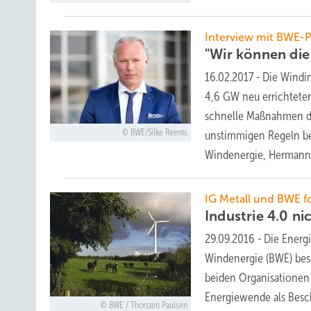
Interview mit BWE-P
"Wir können di
16.02.2017
-
Die Windin
4,6 GW neu errichtete
schnelle Maßnahmen der
BWE/Silke Reents
unstimmigen Regeln be
Windenergie, Herman
IG Metall und BWE f
Industrie 4.0 n
29.09.2016
-
Die Energ
Windenergie (BWE) besse
beiden Organisationen
Energiewende als Besc
BWE / Thorsten Paulsen