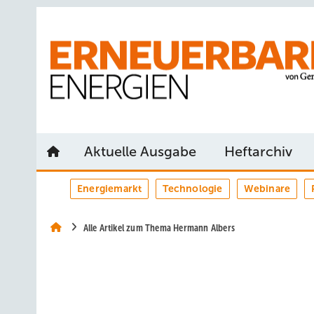
Springe
Springe
Springe
auf
auf
auf
Hauptinhalt
Hauptmenü
SiteSearch
Aktuelle Ausgabe
Heftarchiv
Energiemarkt
Technologie
Webinare
Alle Artikel zum Thema Hermann Albers