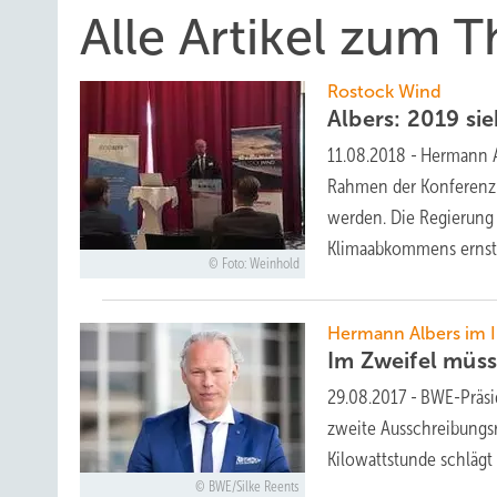
Alle Artikel zum
Rostock Wind
Albers: 2019 si
11.08.2018
-
Hermann A
Rahmen der Konferenz 
werden. Die Regierung 
Klimaabkommens erns
Foto: Weinhold
Hermann Albers im I
Im Zweifel müss
29.08.2017
-
BWE-Präsi
zweite Ausschreibungsr
Kilowattstunde schlägt
BWE/Silke Reents