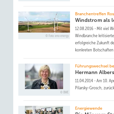
Branchentreffen Ro
Windstrom als 
12.08.2016
-
Mit viel W
Windbranche kritisier
Foto: eno energy
erfolgreiche Zukunft de
konkreten Botschaften
Führungswechsel b
Hermann Albers
11.04.2014
-
Am 10. Apr
Pilarsky-Grosch, zurüc
BWE
Energiewende