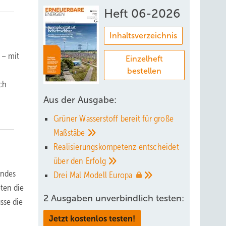
Heft 06-2026
Inhaltsverzeichnis
 – mit
Einzelheft
bestellen
ch
Aus der Ausgabe:
Grüner Wasserstoff bereit für große
Maßstäbe
Realisierungskompetenz entscheidet
über den
Erfolg
andes
Drei Mal Modell
Europa
eten die
2 Ausgaben unverbindlich testen:
sse die
Jetzt kostenlos testen!