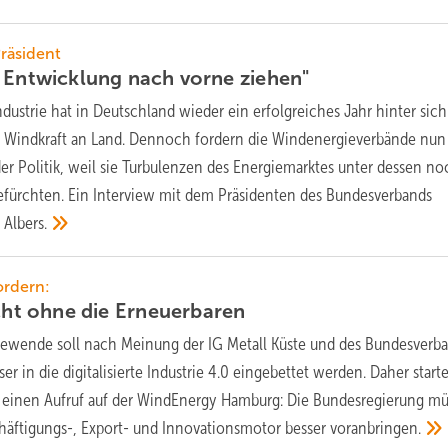
räsident
e Entwicklung nach vorne
ziehen"
dustrie hat in Deutschland wieder ein erfolgreiches Jahr hinter sich
r Windkraft an Land. Dennoch fordern die Windenergieverbände nun
 Politik, weil sie Turbulenzen des Energiemarktes unter dessen no
fürchten. Ein Interview mit dem Präsidenten des Bundesverbands
n
Albers.
ordern:
icht ohne die
Erneuerbaren
iewende soll nach Meinung der IG Metall Küste und des Bundesverb
r in die digitalisierte Industrie 4.0 eingebettet werden. Daher start
 einen Aufruf auf der WindEnergy Hamburg: Die Bundesregierung mü
häftigungs-, Export- und Innovationsmotor besser
voranbringen.