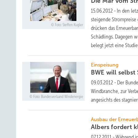
Die Mär vom
St
15.06.2012
-
In den let
steigende Strompreise
Foto: Steffen Kugler
drücken das Erneuerbar
Schädlings. Dagegen we
belegt jetzt eine Stud
Einspeisung
BWE will selbs
09.03.2012
-
Der Bunde
Windbranche, zur Verbe
Foto: Bundesverband Windenergie
angesichts des stagnie
Ausbau der Erneuer
Albers fordert 
07.12.2011
-
Während im