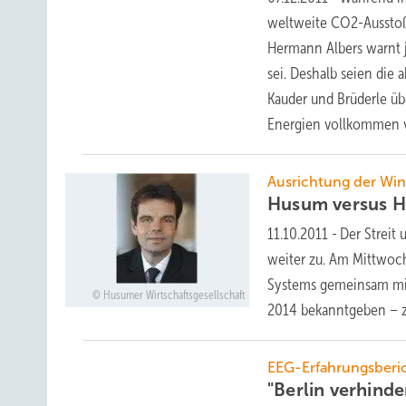
weltweite CO2-Ausstoß
Hermann Albers warnt j
sei. Deshalb seien die
Kauder und Brüderle ü
Energien vollkommen
Ausrichtung der Wi
Husum versus
H
11.10.2011
-
Der Streit
weiter zu. Am Mittwoc
Systems gemeinsam mit
Husumer Wirtschaftsgesellschaft
2014 bekanntgeben – z
EEG-Erfahrungsberi
"Berlin verhind