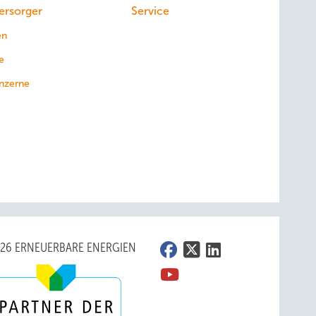
ersorger
Service
en
e
nzerne
026 ERNEUERBARE ENERGIEN