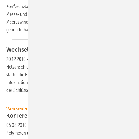
Konferenztagen zählte die Veranstaltergesellschaft Offshore Wind
Messe- und Veranstaltungs GmbH 6.000 Besucher. Sie will die
Meereswindkraftschau in zwei Jahren auf die doppelte Größe
gebracht
haben.
Wechselrichter im
Brennpunkt
20.12.2010
-
Eine neue Konferenz für Wechselrichter und
Netzanschluss findet Ende Januar 2011 in Berlin statt. Zeitgleich
startet die Fachzeitschrift ERNEUERBARE ENERGIEN eine
Informationsoffensive für Investoren. Denn die Wechselrichter sind
der Schlüssel zum Netz – und zur
Solarrendite.
Veranstaltung
Konferenz: Organische
Photovoltaik
05.08.2010
-
Organische Solarzellen, basierend auf konjugierten
Polymeren und Molekülen, sind vielversprechende Kandidaten für