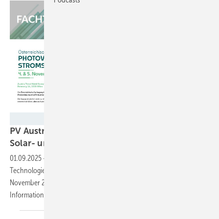
PV Austria
PV Austria und TPPV organisieren Treffen der
Solar- und Speicherbranche in
Wien
01.09.2025
-
Die diesjährige Herbsttagung von PV Austria und der
Technologieplattform Photovoltaik (TPPV) findet am 4. und 5.
November 2025 statt. Das Programm verspricht eine Fülle von
Informationen rund um die Solarenergie und
Speicher.