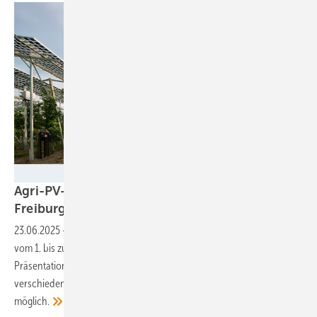
Bernd Schumacher/Fraunhofer ISE
Agri-PV-Konferenz: Landwirte treffen in
Freiburg auf die
Photovoltaik
23.06.2025
-
Die diesjährige Agrivoltaics World Conference findet
vom 1. bis zum 3. Juli in Freiburg statt. Zusätzlich zu den
Präsentationen organisiert Conexio-PSE Exkursionen zu
verschiedenen Agri-PV-Anlagen. Eine Teilnahme online ist auch
möglich.