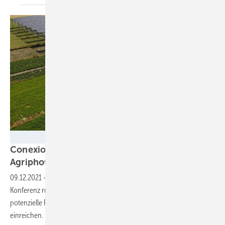
Fraunhofer ISE
Conexio organisiert Konferenz zur
Agriphotovoltaik
09.12.2021
-
Vom 15. bis 17. Juni 2022 veranstaltet Conexio eine
Konferenz rund um das Thema Agriphotovoltaik. Derzeit können
potenzielle Referenten ihre Vorschläge für einen Vortrag
einreichen.