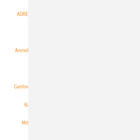
ADRESSBUCH der WIND- und SOLARENERGIE
AGB
Alle Inhalte chronologisch
Anmelden
Anmeldung & Registrierung
Datenschutz
E-Paper
ERNEUERBARE ENERGIEN abonnieren
Gentner Energy Media
Gentner Verlag
Impressum
Karriere bei Gentner
Team
Mediaservice
Mitgliedschaften und Engagement
Newsletter