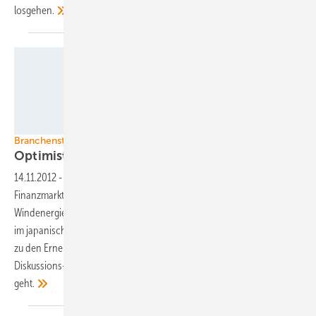
losgehen.
Foto: P. Roge - idw-Bildagentur
Branchenstimmung
Optimistische
Windenergiebasis
14.11.2012
-
Unstete politische Energiewendedebatten hin,
Finanzmarktkrisen her: Die Aufbruchstimmung der
Windenergiebranche ist in Deutschland seit der Reaktorkatastrophe
im japanischen Fukushima und der Hinwendung der Bundesregierung
zu den Erneuerbaren ungebrochen. Zumindest wenn es nach den
Diskussions- und Vortragsthemen der Windenergietage Brandenburg
geht.