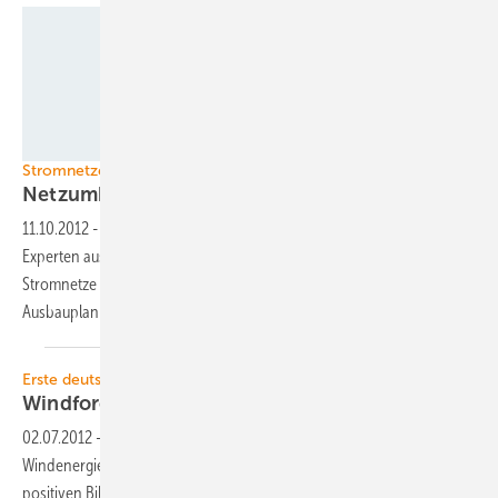
SAG Solarstrom
Stromnetze
Netzumbau auf der
Tagesordnung
11.10.2012
-
Anfang Dezember treffen sich in Berlin internationale
Experten aus Industrie und Politik, um die Transformation der
Stromnetze zu diskutieren. Denn Deutschland gilt als Vorbild. Mit dem
Ausbauplan der Bundesregierung hat die Debatte erst
begonnen.
Erste deutsche Offshore-Windkraftmesse
Windforce setzt
Zeichen
02.07.2012
-
Die erste Messe der deutschen Offshore-
Windenergiebranche, die Windforce 2012, hat am 29. Juni mit einer
positiven Bilanz abgeschlossen. Nach vier Messe- und zwei