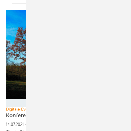
Foto: ENERCON
Digitale Events
Konferenzen zu Hessen und
RLP
14.07.2021
-
Der EU Green-Deal bietet eine enorme Chance, die