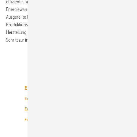
effiziente, preisgünstige Photovoltaik und haben bisher
Energiewandlungseffizienzen von knapp 8 Prozent erreicht.
Ausgereifte Drucktechniken in Kombination mit der Rolle-zu-Rolle-
Produktionstechnologie sollen zukünftig eine kostengünstige
Herstellung PV-aktiver Folien im großen Maßstab ermöglichen. Der
Schritt zur industriellen Fertigung steht unmittelbar
bevor.
Unsere Themen
Energiemarkt
Technologie
Energierecht
Planung
Energiemärkte weltweit
Logistik
Finanzierung
Betrieb
Onshore-Wind