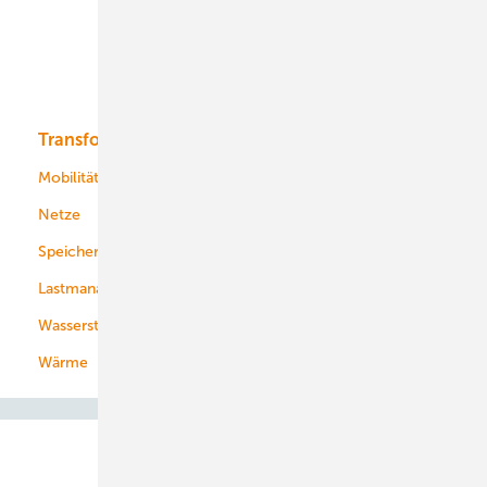
Offshore-Wind
Solar
Bioenergie
Transformation
Energieversorger
Service
Mobilität
Kommunen
Netze
Stadtwerke
Speicher
Energiekonzerne
Lastmanagement
Wasserstoff
Wärme
Abo- & Leserservice