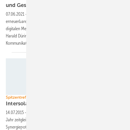
und
Gesprächen
07.06.2021
-
Zwei Expertinnen für Fachmessen und -konferenzen für
erneuerbare Energien haben sich zusammengeschlossen, um die
digitalen Messen aufzumischen: Katja Weißbach, rechte Hand von
Harald Düring bei den Spreewindtagen, und Anne Lorenz von Lorenz
Kommunikation, Veranstalter der Branchentage
Windenergie...
EU PVSEC
Spitzentreffen der Solarbranche
Intersolar und EU PVSec
zusammengelegt
14.07.2015
-
Die Intersolar und die EU PVSec finden im kommenden
Jahr zeitgleich in München statt. Damit wollen die Veranstalter
Synergiepotenziale heben. Doch das kann auch nach hinten