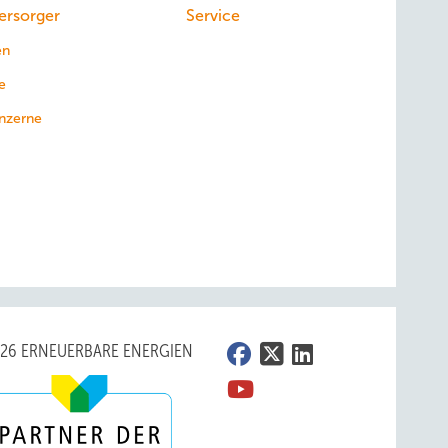
ersorger
Service
en
e
nzerne
026 ERNEUERBARE ENERGIEN