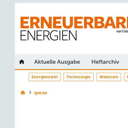
Springe
Springe
Springe
auf
auf
auf
Hauptinhalt
Hauptmenü
SiteSearch
Aktuelle Ausgabe
Heftarchiv
Energiemarkt
Technologie
Webinare
Speicher