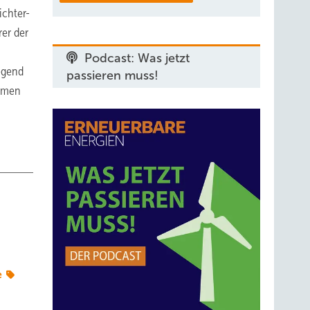
ichter-
er der
Podcast: Was jetzt
egend
passieren muss!
remen
e