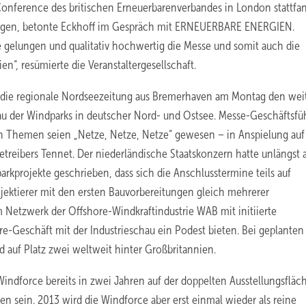
 Conference des britischen Erneuerbarenverbandes in London stattfan
ngen, betonte Eckhoff im Gespräch mit
ERNEUERBARE ENERGIEN
.
ie gelungen und qualitativ hochwertig die Messe und somit auch die
n“, resümierte die Veranstaltergesellschaft.
die regionale Nordseezeitung aus Bremerhaven am Montag den wei
u der Windparks in deutscher Nord- und Ostsee. Messe-Geschäftsfü
en Themen seien „Netze, Netze, Netze“ gewesen – in Anspielung auf 
reibers Tennet. Der niederländische Staatskonzern hatte unlängst 
rkprojekte geschrieben, dass sich die Anschlusstermine teils auf
ektierer mit den ersten Bauvorbereitungen gleich mehrerer
Netzwerk der Offshore-Windkraftindustrie WAB mit initiierte
e-Geschäft mit der Industrieschau ein Podest bieten. Bei geplanten
auf Platz zwei weltweit hinter Großbritannien.
 Windforce bereits in zwei Jahren auf der doppelten Ausstellungsfläc
en sein. 2013 wird die Windforce aber erst einmal wieder als reine