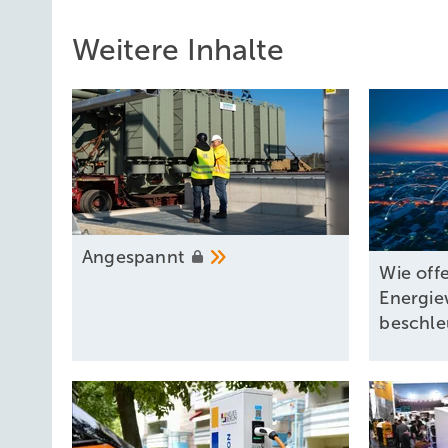
Weitere Inhalte
A ngespannt
Wie off
Energi
beschl