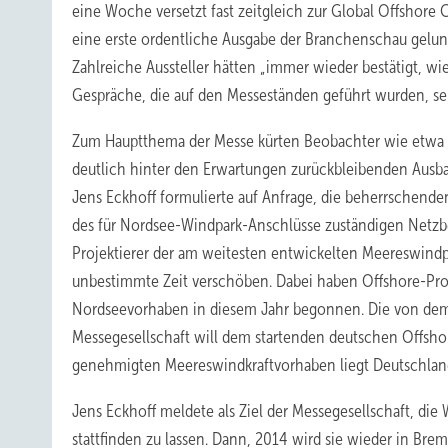
eine Woche versetzt fast zeitgleich zur Global Offshore
eine erste ordentliche Ausgabe der Branchenschau gelu
Zahlreiche Aussteller hätten „immer wieder bestätigt, w
Gespräche, die auf den Messeständen geführt wurden, seie
Zum Hauptthema der Messe kürten Beobachter wie etwa 
deutlich hinter den Erwartungen zurückbleibenden Ausba
Jens Eckhoff formulierte auf Anfrage, die beherrschend
des für Nordsee-Windpark-Anschlüsse zuständigen Netzbet
Projektierer der am weitesten entwickelten Meereswindpa
unbestimmte Zeit verschöben. Dabei haben Offshore-Proj
Nordseevorhaben in diesem Jahr begonnen. Die von dem 
Messegesellschaft will dem startenden deutschen Offshor
genehmigten Meereswindkraftvorhaben liegt Deutschland 
Jens Eckhoff meldete als Ziel der Messegesellschaft, die
stattfinden zu lassen. Dann, 2014 wird sie wieder in Brem