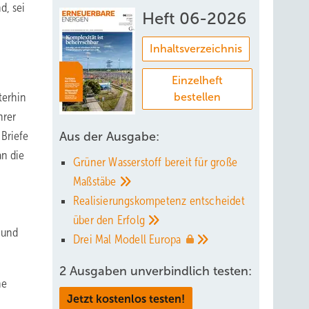
d, sei
Heft 06-2026
Inhaltsverzeichnis
Einzelheft
terhin
bestellen
hrer
Briefe
Aus der Ausgabe:
an die
Grüner Wasserstoff bereit für große
Maßstäbe
Realisierungskompetenz entscheidet
über den
Erfolg
 und
Drei Mal Modell
Europa
2 Ausgaben unverbindlich testen:
he
Jetzt kostenlos testen!