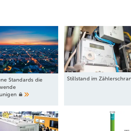
Stillstand im
Zählerschra
ene Standards die
ewende
eunigen