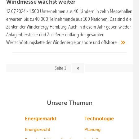
Windmesse wächst
weiter
12.07.2024
-
1.500 Unternehmen aus 40 Ländern in zehn Messehallen
erwarten bis zu 40.000 Teilnehmende aus 100 Nationen: Das sind die
Zahlen der Windenergy Hamburg. Auch in diesem Jahr geben wieder
Anlagenhersteller und Zulieferer entlang der gesamten
Wertschöpfungskette der Windenergie onshore und
offshore...
Seitennavigation
Seite 1
Nächste
››
Seite
Unsere Themen
Energiemarkt
Technologie
Energierecht
Planung