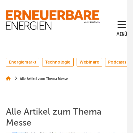
Springe
Springe
Springe
auf
auf
auf
Hauptinhalt
Hauptmenü
SiteSearch
MENÜ
Energiemarkt
Technologie
Webinare
Podcasts
Alle Artikel zum Thema Messe
Alle Artikel zum Thema
Messe