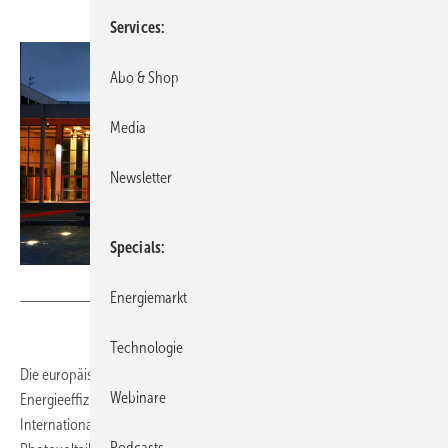
Services
Abo & Shop
Media
Newsletter
Specials
Foto: Italian Exhibition Group
Energiemarkt
Technologie
Die europäische Messe für erneuerbare Energien, Technologie und
Webinare
Energieeffizienz Key findet vom 5. bis 7. März 2025 in Rimini statt.
Internationale Unternehmen präsentieren ihre Lösungen rund um
Podcasts