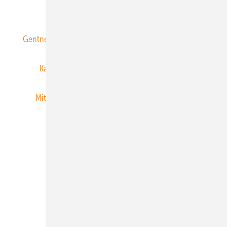
ERNEUERBARE ENERGIEN abonnieren
Gentner Energy Media
Gentner Verlag
Impressum
Karriere bei Gentner
Team
Mediaservice
Mitgliedschaften und Engagement
Newsletter
Privacy Manager
RSS-Feed
Veranstaltungen / Webinare
© 2026 ERNEUERBARE ENERGIEN