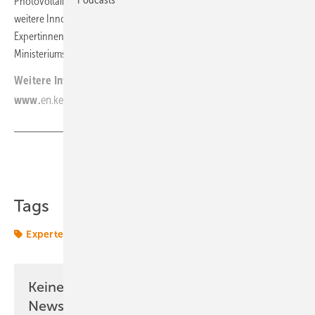
Photovoltaik, Windenergie, Wasserstoff, Speicherung und viele
weitere Innovationen. Auf den Bühnen diskutieren unter anderem
Expertinnen und Experten des italienischen Solarverbandes und des
Ministeriums für Energietechnologie.
(FK)
Weitere Informationen:
www.
en.key-expo.com
Teilen
Link kopieren
Tags
Experten
Messe
Termine & Veranstaltungen
Keine Zeit? Kein Problem mit dem ERE
Newsletter!