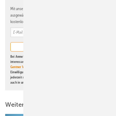
Mit unserem Newsletter erhalten Sie regelmäßig von uns
ausgewählte Informationen und Neuigkeiten, gebündelt und
kostenlos direkt ins Postfach.
Bei Anmeldung zu diesem Newsletter bin ich damit einverstanden, über
interessante Verlags- und Online-Angebote
der Marken der Alfons W.
Gentner Verlag GmbH & Co. KG
informiert zu werden. Diese
Einwilligung kann ich jederzeit widerrufen und eine Abmeldung ist
jederzeit möglich. Informationen zum Umgang mit Daten finden Sie
auch in unserer
Datenschutzerklärung
.
Weitere Inhalte