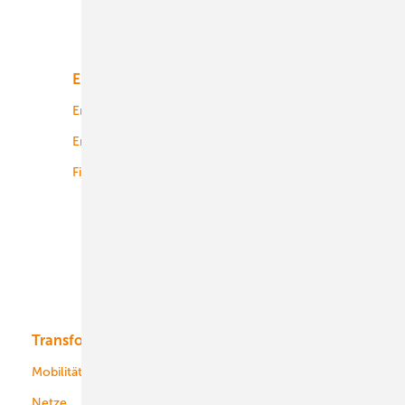
Unsere Themen
Energiemarkt
Technologie
Energierecht
Planung
Energiemärkte weltweit
Logistik
Finanzierung
Betrieb
Onshore-Wind
Offshore-Wind
Solar
Bioenergie
Transformation
Energieversorger
Service
Mobilität
Kommunen
Netze
Stadtwerke