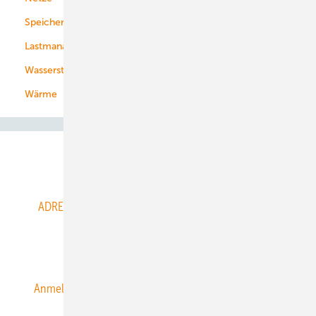
Speicher
Energiekonzerne
Lastmanagement
Wasserstoff
Wärme
Abo- & Leserservice
ADRESSBUCH der WIND- und SOLARENERGIE
AGB
Alle Inhalte chronologisch
Anmelden
Anmeldung & Registrierung
Datenschutz
E-Paper