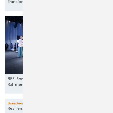
Transformatoren im
Überblick
BEE-Sommerfest legt Fokus auf energiepolitische
Rahmenbedingungen
Branchentag Windenergie NRW
Resilienz in
Krisen