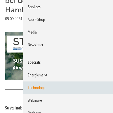
bei der Wind Energy
Services
Hamburg 2024
09.09.2024
|
Druckvorschau
Abo & Shop
Media
Newsletter
Specials
Energiemarkt
STEP
Technologie
Webinare
Sustainable Trade Events Partnership, eine Initiative, die
Podcasts