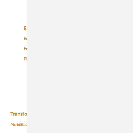
Unsere Themen
Energiemarkt
Technologie
Energierecht
Planung
Energiemärkte weltweit
Logistik
Finanzierung
Betrieb
Onshore-Wind
Offshore-Wind
Solar
Bioenergie
Transformation
Energieversorger
Service
Mobilität
Kommunen