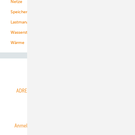
Netze
Stadtwerke
Speicher
Energiekonzerne
Lastmanagement
Wasserstoff
Wärme
Abo- & Leserservice
ADRESSBUCH der WIND- und SOLARENERGIE
AGB
Alle Inhalte chronologisch
Anmelden
Anmeldung & Registrierung
Datenschutz
E-Paper