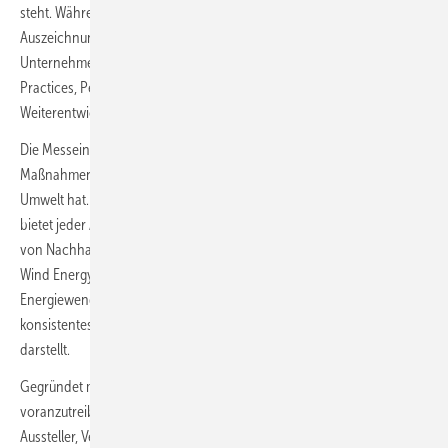
steht. Während fortgeschrittene Unternehmen die Chance auf eine
Auszeichnung und eine Medienberichterstattung haben, erhalten alle
Unternehmen eine Status Quo Analyse sowie Zugang zu Best
Practices, Peer Groups und STEP Solutions für eine erfolgreiche
Weiterentwicklung.
Klicken Sie hier für den Quick Check.
Die Messeindustrie trägt eine große Verantwortung nachhaltige
Maßnahmen zu ergreifen, da sie einen erheblichen Einfluss auf die
Umwelt hat. Von der Materialbeschaffung bis zum Abfallmanagement
bietet jeder Aspekt des Messebetriebs Möglichkeiten zur Integration
von Nachhaltigkeitsmaßnahmen. Insbesondere die Aussteller der
Wind Energy Hamburg spielen eine aktive Rolle bei der Gestaltung der
Energiewende. Daher ist es wichtig, dass der Messestand ein
konsistentes Abbild der unternehmerischen Nachhaltigkeitsstrategie
darstellt.
Gegründet mit der Vision, klimaneutrale und abfallfreie Messen
voranzutreiben, bringt STEP Messeveranstalter, Standortbetreiber,
Aussteller, Verbände und Medien zusammen, um gemeinsam auf