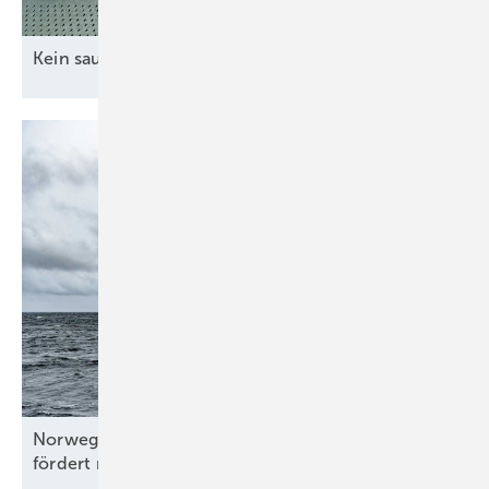
Kein sauberer H
-Betrieb ohne grünen
Strom
2
Norwegen vergibt Schwimmwindparkzonen und
fördert neue
Technologietests