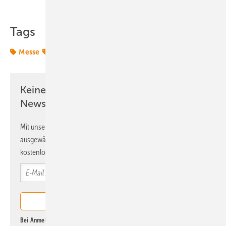
Tags
Messe
onshore-wind
Keine Zeit? Kein Problem mit dem ERE
Newsletter!
Mit unserem Newsletter erhalten Sie regelmäßig von uns
ausgewählte Informationen und Neuigkeiten, gebündelt und
kostenlos direkt ins Postfach.
Bei Anmeldung zu diesem Newsletter bin ich damit einverstanden, über