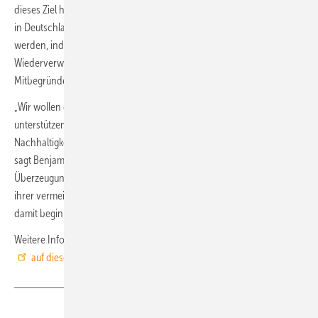
dieses Ziel hinzuarbeiten. Letztlich sollen Messen und Veranstaltungen
in Deutschland bis zum Beginn des nächsten Jahrzehnts klimaneutral
werden, indem sie umfassende Maßnahmen zur Reduzierung,
Wiederverwendung und Wiederverwertung von Abfällen umsetzen.
Mitbegründet wurde die Initiative von EUPD Research.
„Wir wollen den Übergang zu abfallfreien und CO₂-neutralen Messen
unterstützen, indem wir führende Unternehmen im Bereich der
Nachhaltigkeit auszeichnen und bewährte Verfahren weitergeben,“
sagt Benjamin Low, Mitbegründer von STEP. „Wir sind der festen
Überzeugung, dass jede Nachhaltigkeitsmaßnahme, unabhängig von
ihrer vermeintlichen Größe, wichtig ist, und glauben, dass wir heute
damit beginnen können, sinnvolle Veränderungen zu bewirken.“
Weitere Informationen zur Teilnahme und über STEP finden Sie
auf dieser Website.
(nw)
Teilen
Link kopieren