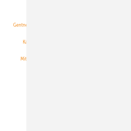
ERNEUERBARE ENERGIEN abonnieren
Gentner Energy Media
Gentner Verlag
Impressum
Karriere bei Gentner
Team
Mediaservice
Mitgliedschaften und Engagement
Newsletter
Privacy Manager
RSS-Feed
Veranstaltungen / Webinare
© 2026 ERNEUERBARE ENERGIEN