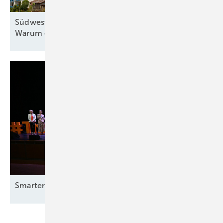
Südwest-Windkraft noch nicht auf Nenndrehzahl:
Warum große Ziele nicht sofort
greifen
Smarter E Awards – die Gewinner stehen
fest