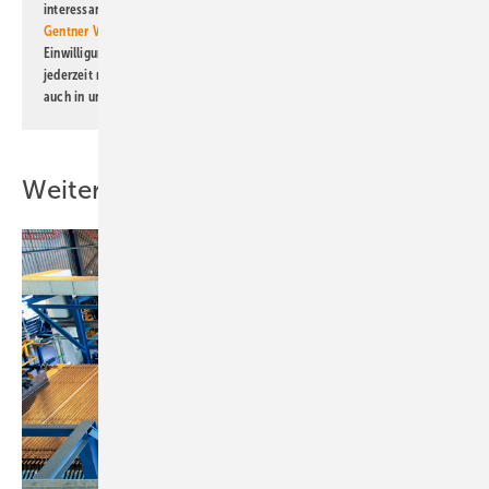
interessante Verlags- und Online-Angebote
der Marken der Alfons W.
Gentner Verlag GmbH & Co. KG
informiert zu werden. Diese
Einwilligung kann ich jederzeit widerrufen und eine Abmeldung ist
jederzeit möglich. Informationen zum Umgang mit Daten finden Sie
auch in unserer
Datenschutzerklärung
.
Weitere Inhalte