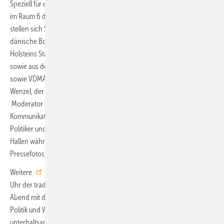
Speziell für die Presse folgt von 11 bis 11.50 Uhr die Pressekonferenz
im Raum 6 des ersten Obergeschosses im NCC. Dem Pressegespräch
stellen sich Schleswig-Holsteins Ministerpräsident Günther, der
dänische Botschafter in Deutschland Østrup Møller, Schleswig-
Holsteins Staatskanzlei-Chef Schrödter und Messechefin Meike Kern
sowie aus der Windkraft-Branche BWE-Präsidentin Bärbel Heidebroek
sowie VDMA-Power-Systems-Chef Rendschmidt – außerdem Andreas
Wenzel, der Geschäftsführer der Deutsch-Dänischen Handelskammer.
Moderator ist Alexander Schwertner vom Hamburger
Kommunikationsdienstleister Ifok. Von 11:55 bis 13:15 Uhr ziehen
Politiker und Branchenvertreter bei Messerundgängen durch die
Hallen während Journalisten die Gelegenheit nutzen, dabei
Pressefotos zu produzieren.
Weitere
Höhepunkte
sind am Dienstagabend von 19:00 bis 21:00
Uhr der traditionelle
Empfang im Rathaus Husum
als gemeinsamer
Abend mit dem
Partnerland Dänemark
. Hochrangige Gäste aus
Politik und Wirtschaft verspricht die Messe ebenso wie ein
unterhaltsames stimmungsvolles musikalisches Rahmenprogramm mit