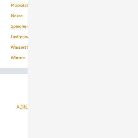
Mobilität
Kommunen
Netze
Stadtwerke
Speicher
Energiekonzerne
Lastmanagement
Wasserstoff
Wärme
Abo- & Leserservice
ADRESSBUCH der WIND- und SOLARENERGIE
AGB
Alle Inhalte chronologisch
Anmelden