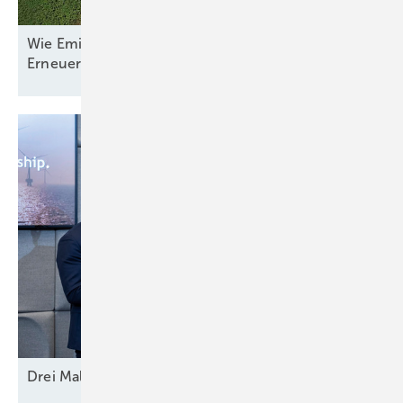
Wie Emilia-Romagna und RWE in Italien nun den
Erneuerbaren-Ausbau
anpacken
Drei Mal Modell
Europa