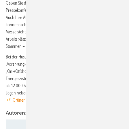
Geben Sie dabei an, ob Sie an der Eröffnungsfeier, der
Pressekonferenz und/oder den Exkursionen teilnehmen möchten.
Auch Ihre Akkreditierung erfolgt über diese Adresse. TV-Teams
können sich noch kurzfristig am 15.09.2025 anmelden. Während der
Messe steht Ihnen in Halle 5 die HUSUM WIND Presselounge mit
Arbeitsplätzen und WLAN zur Verfügung. (Pressekontakt: Almuth
Stammen – Pressebüro HU,
husumwind@ifok.de
)
Bei der Husum Wind werden rund 600 Ausstellende unter dem Motto
„Vorsprung durch Innovation“ ihre Produktneuheiten und
„On-/Offshore-Spitzentechnologien für das erneuerbare
Energiesystem von morgen“ zeigen. Die Fachmesse lässt zudem mehr
als 12.000 Fachbesuchende erwarten. Ihre Ausstellungsschwerpunkte
liegen neben On- und Offshore-Technologie auf Themen wie
Grüner Wasserstoff
und KI, Cybersicherheit, Digitalisierung.
Autoren: