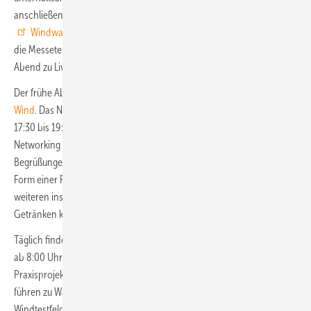
anschließender
Drohnenshow
und dem wiederum traditionellen
Windwanderer-Festival
: Als sogenannte Windwanderer können
die Messeteilnehmenden beim Schlendern am Husumer Hafen den
Abend zu Live-Musik ausklingen lassen.
Der frühe Abend am Mittwoch, 17. September, gehört
Women in
Wind
. Das Netzwerktreffen für weibliche Windkraftakteure findet von
17:30 bis 19:30 Uhr im NCC-Auditorium statt. Empowerment und
Networking sind der Zweck des traditionellen Branchentreffs.
Begrüßungen beim Netzwerktreffen erfolgen durch die Veranstalter, in
Form einer Rede der Schirmherrin Bärbel Heidebroek und einer
weiteren inspirierenden Keynote aus der Branche. Bei Snacks und
Getränken klingt das Ladies-only-Event aus!
Täglich finden an den Messetagen vom 17. bis 19. September immer
ab 8:00 Uhr morgens geführte Onshore-Exkursionen zu
Praxisprojekten am schleswig-holsteinischen Land statt: Die Ausflüge
führen zu Wasserstoffinfrastruktur und Batteriespeichern bis hin zu
Windtestfeldern. Nähere Informationen gibt es hier (
HUSUM