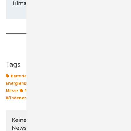
Tilman Weber
Teilen
Link kopieren
Tags
Batterie
Digitalisierung
Energiemarkt
Energiemärkte weltweit
Grüner Wasserstoff
KI
Messe
Netzinfrastruktur
Offshore-Technik
Windenergie
cyber security
Keine Zeit? Kein Problem mit dem ERE
Newsletter!