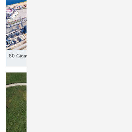
80 Gigawatt gegen die Dunkelflaute
?