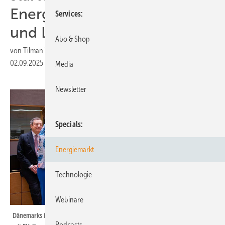
Energiedialog, Drohnenflug
Services
und Live-Musik
Abo & Shop
von
Tilman Weber
02.09.2025
|
Druckvorschau
Media
Newsletter
Specials
Energiemarkt
Technologie
Webinare
Dänemarks Ministerpräsidentin Mette Frederiksen (l.) im Europäischen Rat
Podcasts