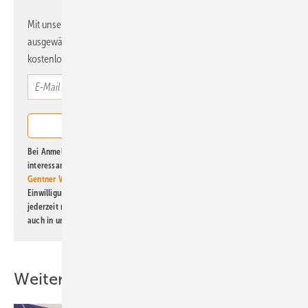
Mit unserem Newsletter erhalten Sie regelmäßig von uns
ausgewählte Informationen und Neuigkeiten, gebündelt und
kostenlos direkt ins Postfach.
Bei Anmeldung zu diesem Newsletter bin ich damit einverstanden, über
interessante Verlags- und Online-Angebote
der Marken der Alfons W.
Gentner Verlag GmbH & Co. KG
informiert zu werden. Diese
Einwilligung kann ich jederzeit widerrufen und eine Abmeldung ist
jederzeit möglich. Informationen zum Umgang mit Daten finden Sie
auch in unserer
Datenschutzerklärung
.
Weitere Inhalte