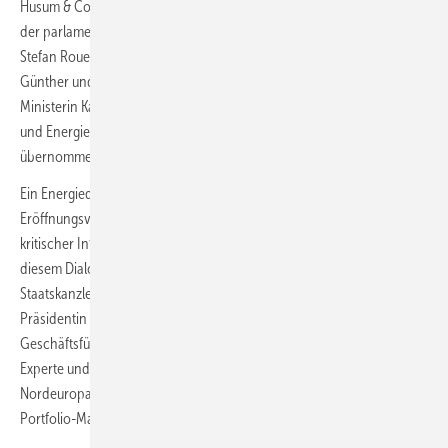
Husum & Congress, Meike Kern, sowie in Form von Eröffnungsreden
der parlamentarische Staatssekretär der Bundeswirtschaftsministerin
Stefan Rouenhoff, Schleswig-Holsteins Ministerpräsident Daniel
Günther und Thomas Østrup Møller, Dänemarks Botschafter. Das von
Ministerin Katherina Reiche geführte Bundesministerium für Wirtschaft
und Energie (BMWE) hat die Schirmherrschaft der Messe
übernommen.
Ein Energiedialog schließt sich in der bis 10.45 Uhr dauernden
Eröffnungsveranstaltung noch an: „Cybersicherheit und KI in
kritischer Infrastruktur“ lautet dessen Thema. Darüber diskutieren in
diesem Dialogformat Dirk Schrödter, Minister und Chef der
Staatskanzlei des Landes Schleswig-Holstein, Bärbel Heidebroek,
Präsidentin des Bundesverbands Windenergie, Dennis Rendschmidt,
Geschäftsführer von VDMA Power Systems, der Cyber-Security-
Experte und Bremer Honorarprofessor Dennis-Kenji Kipker, Vestas-
Nordeuropa-Chef Nils de Baar sowie Joris Peeters als Chef des
Portfolio-Management beim Getriebezulieferer ZF Wind Power.