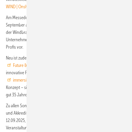
WIND | Onshore-Exkursionen
)
Am Messedonnerstag und am Messefreitag, vom 18. bis 19.
September also, findt auch die
Wind-Career
statt – die „Jobmesse
der Windbranche“. Im NCC stellen hierzu rund 30 ausstellende
Unternehmen ihre Karriereperspektiven für Nachwuchskräfte und
Profis vor.
Neu ist zudem die an allen Messetagen geöffnete Sonderausstellung
Future & Innovation
in einer gesonderten Halle. Hier stellen
innovative Firmen auf 3.000 Quadratmetern aus. Auch eine
immersive Show
für bis 1.400 Personen pro Tag gehört zum
Konzept – sie soll das Bestehen der Husum Wind über die Dauer von
gut 35 Jahren sinnlich nachvollziehbar machen.
Zu allen Sonderveranstaltungen und Exkursionen sind Anmeldungen
und Akkreditierungen erforderlich. Wer dahin will, kann sich bis zum
12.09.2025, bis kurz vor der Messe also, hier noch für die
Veranstaltungen
anmelden
. Für Pressevertreter insbesondere gilt: