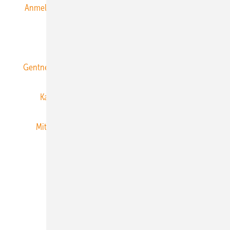
Anmeldung & Registrierung
Datenschutz
E-Paper
ERNEUERBARE ENERGIEN abonnieren
Gentner Energy Media
Gentner Verlag
Impressum
Karriere bei Gentner
Team
Mediaservice
Mitgliedschaften und Engagement
Newsletter
Privacy Manager
RSS-Feed
Veranstaltungen / Webinare
© 2026 ERNEUERBARE ENERGIEN