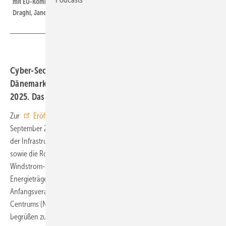
mit EU-Kommissionspräsidentin Ursula von der Leyen sowie (v.l.) Mario
Draghi, Janez Jansa, Alexander de Croo, Magdalena Anderssson.
Cyber-Security, KI, kritische Infrastruktur, Partnerland
Dänemark, Feste und Exkursionen prägen Windmesse
2025. Das Programm im Schnelldurchgang.
Zur
Eröffnung der diesjährigen Husum Wind
vom 16. bis 19.
September 2025, stehen aktuelle energiepolitische Impulse, Fragen
der Infrastrukturresilienz, Cybersicherheit und künstlichen Intelligenz
sowie die Rolle von Offshore-Windkraft und grünem, also mit
Windstrom-Elektrolyse gewonnenem Wasserstoff als emissionsfreier
Energieträger im Fokus. Das Branchentreffen startet mit der offiziellen
Anfangsveranstaltung im Großen Saal des Nordsee-Congress-
Centrums (NCC) am Messedienstag, 16. September, um 9.30 Uhr. Hier
begrüßen zunächst die Geschäftsführerin der Veranstalterin Messe