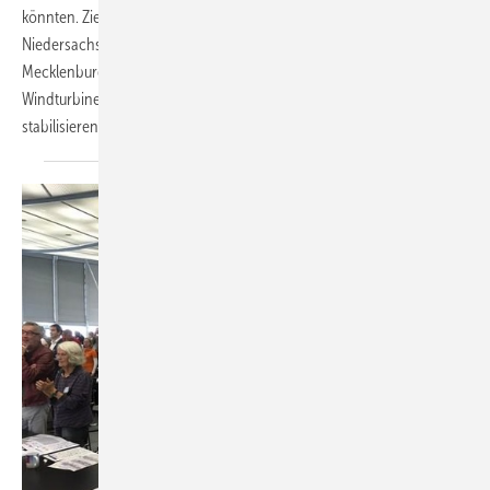
könnten. Ziel der drei Bundesratsinitiativen aus Nordrhein-Westfalen,
Niedersachsen sowie den drei Nordländern Schleswig-Holstein,
Mecklenburg-Vorpommern und Bremen ist es, die
Windturbineninstallationen über einen längeren Zeitraum zu
stabilisieren.