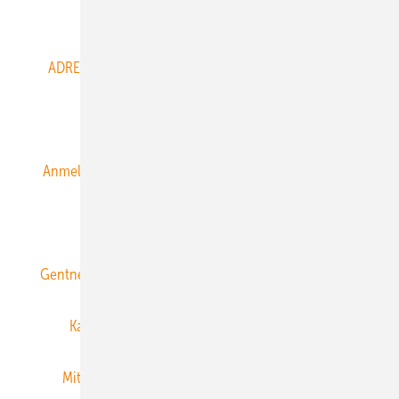
Abo- & Leserservice
ADRESSBUCH der WIND- und SOLARENERGIE
AGB
Alle Inhalte chronologisch
Anmelden
Anmeldung & Registrierung
Datenschutz
E-Paper
ERNEUERBARE ENERGIEN abonnieren
Gentner Energy Media
Gentner Verlag
Impressum
Karriere bei Gentner
Team
Mediaservice
Mitgliedschaften und Engagement
Newsletter