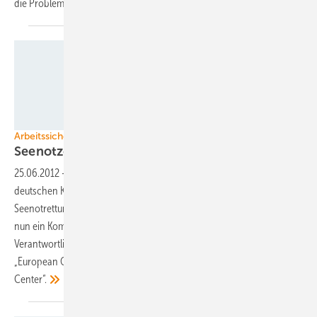
die Problematik des
Netzanschlusses.
Foto: Anne-Katrin Wehrmann
Arbeitssicherheit
Seenotzentrum für
Meereswindenergie
25.06.2012
-
Mit dem Ausbau der Offshore-Windenergie fernab der
deutschen Küste wächst auch der Bedarf an neuen Sicherheits- und
Seenotrettungskonzepten für die Arbeiter auf See. In Bremen soll dazu
nun ein Kompetenzzentrum entstehen, das nach Angaben der
Verantwortlichen im nordeuropäischen Raum einzigartig ist: das
„European Offshore HSSE (Health, Safety, Security and Environment)
Center“.