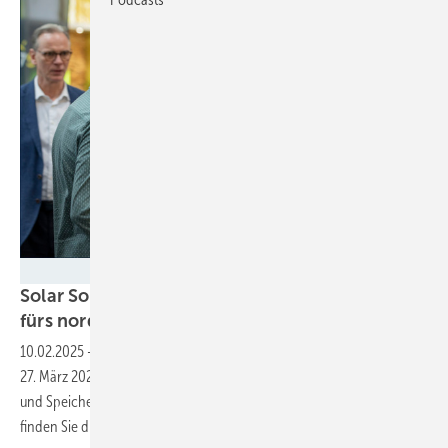
Ton van Til
Solar Solutions Bremen: Aktuelle Innovationen
fürs norddeutsche
Solarhandwerk
10.02.2025
-
Die Messe Solar Solutions öffnet seine Tore am 26. und
27. März 2025 für Handwerker und Betreiber von Photovoltaikanlagen
und Speichern im Norden Deutschlands. In Halle 5 der Messe Bremen
finden Sie die neuesten Komponenten und
Dienstleistungen.