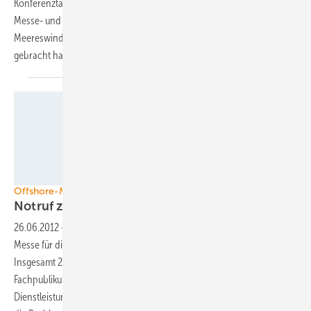
Konferenztagen zählte die Veranstaltergesellschaft Offshore Wind
Messe- und Veranstaltungs GmbH 6.000 Besucher. Sie will die
Meereswindkraftschau in zwei Jahren auf die doppelte Größe
gebracht
haben.
Foto: Anne-Katrin Wehrmann
Offshore-Messe Windforce
Notruf zum
Nordsee-Netzausbau
26.06.2012
-
Mit der „Windforce“ ist am 26. Juni Deutschlands erste
Messe für die Offshore-Windenergie offiziell eröffnet worden.
Insgesamt 268 internationale Aussteller präsentieren dem
Fachpublikum in Bremen vier Tage lang ihre Produkte und
Dienstleistungen. Hauptthema des ersten Messetags war einmal mehr