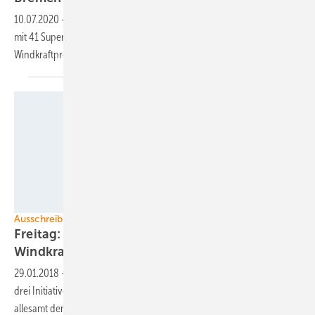
10.07.2020
-
Ein Großauftrag zum Bau von sechs Enercon-Windparks
mit 41 Superturbinen in Niedersachsen belegt, dass kluge
Windkraftprojekte sich
durchsetzen.
Foto: Bundesrat / Peter Wilke
Ausschreibungen
Freitag: Drei Bundesratsinitiativen für
Windkraft
29.01.2018
-
Am Ende dieser Woche wird der Bundesrat über gleich
drei Initiativen aus insgesamt fünf Bundesländern beraten, die
allesamt dem Windenergieausbau in Deutschland neuen Schub geben