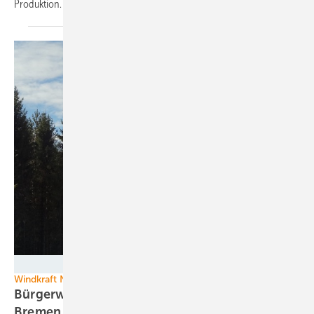
Produktion.
ENERCON GmbH
Windkraft Niedersachsen
Bürgerwind erfolgreich: So entsteht bei
Bremen viel neue
Windkraft