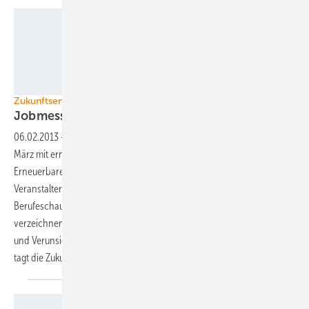
ForWind/zukunftsenergien nordwest
Zukunftsenergien Nordwest 2013
Jobmesse zum
Personalmanagement
06.02.2013
-
Die Jobmesse Zukunftsenergien Nordwest wird Anfang
März mit erneut etwa 80 Ausstellern die Personalversorgung der
Erneuerbarenbranchen zum Thema haben. Allerdings muss
Veranstalter Forwind für die nun zum vierten Mal organisierte
Berufeschau erstmals einen Rückgang des Arbeitgeberinteresses
verzeichnen. Ursache dafür ist die schwierige Lage der Solarbranche
und Verunsicherung bei Windenergieunternehmen. Vom 1. bis 2. März
tagt die Zukunftsenergien Nordwest in
Bremen.