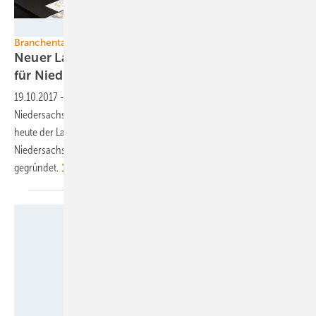
Foto: Nicole Weinhold
Branchentag in Hannover
Neuer Landesverband Erneuerbare Energien
für Niedersachsen und
Bremen
19.10.2017
-
Auf dem Branchentag Erneuerbare Energien
Niedersachsen-Bremen mit dem 4. BWE-Windbranchentag wurde
heute der Landesverband Erneuerbare Energien
Niedersachsen/Bremen unter Standing Ovations in Hannover
gegründet.