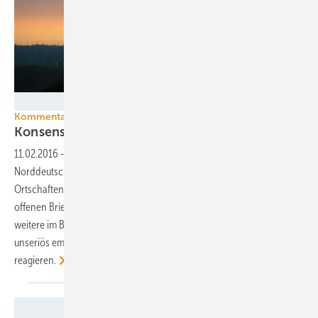
R_by_Immanuel M./pixelio.de
Kommentar Windkraft-Tabuzonen
Konsens mit Windkraftgegnern? Vier
Einfälle.
11.02.2016
-
Windenergie-überdrüssige Bürgerinitiativen aus ganz
Norddeutschland haben bundesweite große Tabuzonen um
Ortschaften für neue Rotoren gefordert. Sie schrieben deshalb einen
offenen Brief an die Bundeskanzlerin. Ihr Tabuzonenwunsch und
weitere im Brief enthaltene Forderungen lassen sich objektiv nur als
unseriös empfinden – und doch sollten Branche und Politik darauf
reagieren.