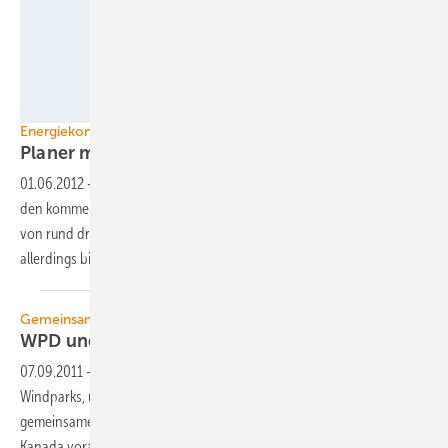
Neil Palm
Energiekontor
Planer mit
Drei-Milliarden-Euro-Pipeline
01.06.2012
-
Windparkprojektierer Energiekontor aus Bremen will in
den kommenden Jahren Vorhaben mit einem Investitionsvolumen
von rund drei Milliarden Euro realisieren. Genehmigungen liegen
allerdings bislang kaum
vor.
Gemeinsame Ausbau-Offensive im Onshore-Bereich
WPD und SWM planen Joint
Venture
07.09.2011
-
Die Bremer WPD AG, Entwickler und Betreiber von
Windparks, und die Stadtwerke München (SWM) wollen künftig
gemeinsame Onshore-Projekte im europäischen Ausland sowie
Kanada
vorantreiben.