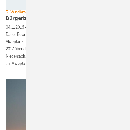
Frank-Andreas Jütte / pixelio.de
3. Windbranchentag in Hannover
Bürgerbeteiligung als Mittel zur
Akzeptanz
04.11.2016
-
Die Windenergie in Niedersachsen und Bremen ist den
Dauer-Boom gewohnt. Nun aber sieht sie sich vor neuen
Akzeptanzproblemen, die durch das neue Ausschreibungssystem ab
2017 überall in Deutschland drohen. Der Windbranchentag
Niedersachsen-Bremen in Hannover diskutierte daher über Strategien
zur
Akzeptanzsteigerung.