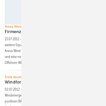
Areva
Areva Wind
Firmenzentrale nach
Bremen
13.07.2012
-
Der Einstieg in die Serienproduktion ist gelungen, eine
weitere Expansion soll folgen. Nun will Windenergieanlagen-Hersteller
Areva Wind seine Geschäfte an einem zentralen Standort bündeln
und eine neue Firmenzentrale aufbauen. Allerdings nicht in der
Offshore-Windenergiekapitale Hamburg – sondern in
Bremen.
Erste deutsche Offshore-Windkraftmesse
Windforce setzt
Zeichen
02.07.2012
-
Die erste Messe der deutschen Offshore-
Windenergiebranche, die Windforce 2012, hat am 29. Juni mit einer
positiven Bilanz abgeschlossen. Nach vier Messe- und zwei