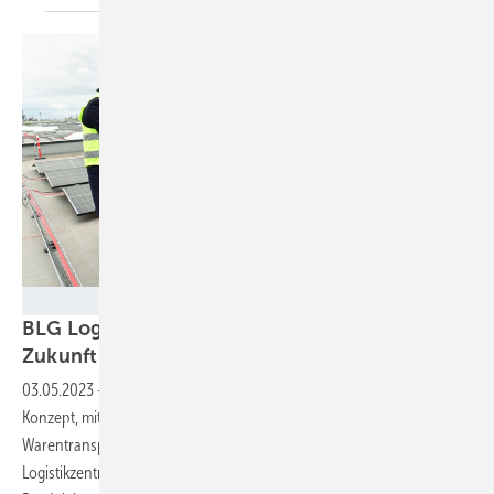
BLG/Sandra Beckefeldt
BLG Logistics weiht Logistikzentrum der
Zukunft
ein
03.05.2023
-
Modernste Technik angetrieben von Solarstrom ist das
Konzept, mit dem der Bremer Logistiker mehr Nachhaltigkeit in den
Warentransport bringen will. Auch für Mercedes-Benz ist das neue
Logistikzentrum ein Schritt hin zu einer CO2-neutraleren