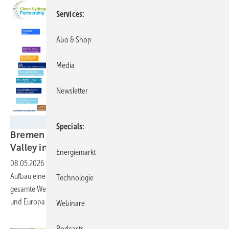
Services
Abo & Shop
Media
Newsletter
EU-Kommission
Specials
Bremen wird erstes EU-gefördertes Hydrogen
Valley in
Deutschland
Energiemarkt
08.05.2026
-
Die Hansestadt erhält rund neun Millionen Euro für den
Aufbau einer Wasserstoff-Modellregion. Das Projekt umfasst die
Technologie
gesamte Wertschöpfungskette und bindet 27 Partner aus Deutschland
und Europa
ein.
Webinare
Podcasts