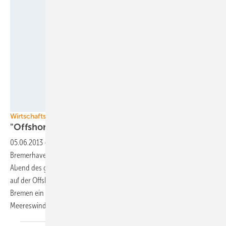
Foto: Nicole Weinhold
Wirtschaftssenator Günthner:
"Offshore für Bremen zentrales
Thema"
05.06.2013
-
Bei der Auftaktveranstaltung der Windforce 2013 in
Bremerhaven sagte Bremens Wirtschaftssenator Martin Günthner am
Abend des gestrigen 4. Juni, es sei ihm eine Freude als Gastreferent
auf der Offshore-Konferenz zu sein. "Offshore-Windenergie ist für
Bremen ein zentrales Thema." Man müsse deutlich machen, dass die
Meereswindkraft als maritime Wirtschaft wichtig
ist.