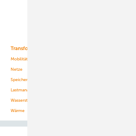
Onshore-Wind
Offshore-Wind
Solar
Bioenergie
Transformation
Energieversorger
Service
Mobilität
Kommunen
Netze
Stadtwerke
Speicher
Energiekonzerne
Lastmanagement
Wasserstoff
Wärme