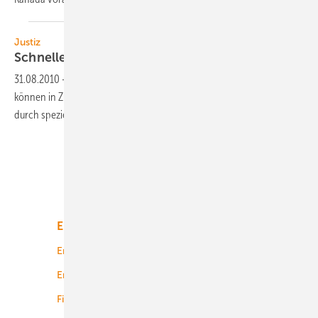
Justiz
Schnelle
Windgerichte
31.08.2010
-
Steitigkeiten bei denen es um die Windenergie geht,
können in Zukunft am Landgericht und am Oberlandesgericht Bremen
durch speziell geschulte Richter entschieden
werden.
Unsere Themen
Energiemarkt
Technologie
Energierecht
Planung
Energiemärkte weltweit
Logistik
Finanzierung
Betrieb