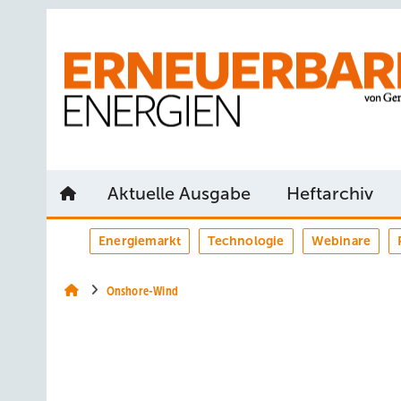
Springe
Springe
Springe
auf
auf
auf
Hauptinhalt
Hauptmenü
SiteSearch
Aktuelle Ausgabe
Heftarchiv
Energiemarkt
Technologie
Webinare
Onshore-Wind