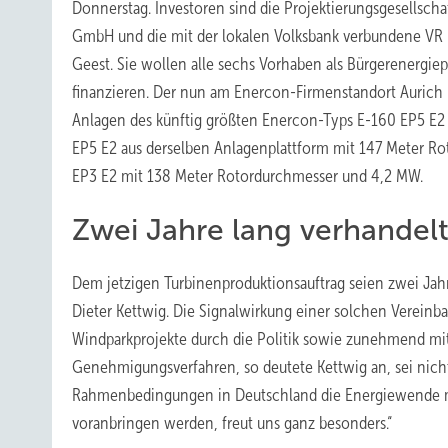
Donnerstag. Investoren sind die Projektierungsgesellsch
GmbH und die mit der lokalen Volksbank verbundene VR 
Geest. Sie wollen alle sechs Vorhaben als Bürgerenergie
finanzieren. Der nun am Enercon-Firmenstandort Aurich 
Anlagen des künftig größten Enercon-Typs E-160 EP5 E2
EP5 E2 aus derselben Anlagenplattform mit 147 Meter R
EP3 E2 mit 138 Meter Rotordurchmesser und 4,2 MW.
Zwei Jahre lang verhandel
Dem jetzigen Turbinenproduktionsauftrag seien zwei Jah
Dieter Kettwig. Die Signalwirkung einer solchen Verein
Windparkprojekte durch die Politik sowie zunehmend mi
Genehmigungsverfahren, so deutete Kettwig an, sei nich
Rahmenbedingungen in Deutschland die Energiewende m
voranbringen werden, freut uns ganz besonders.“