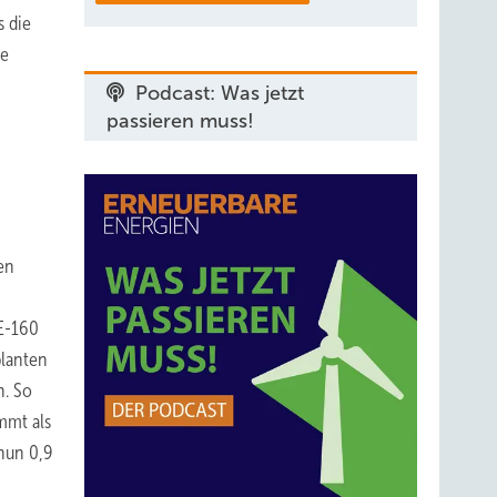
 die
ie
Podcast: Was jetzt
passieren muss!
en
 E-160
planten
h. So
mmt als
 nun 0,9