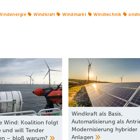
Windenergie
Windkraft
Windmarkt
Windtechnik
onsh
Windkraft als Basis,
Automatisierung als Antri
 Wind: Koalition folgt
Modernisierung hybrider
 und will Tender
Anlagen
en – bloß
warum?