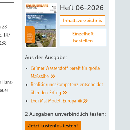
Heft 06-2026
Inhaltsverzeichnis
n 28
Einzelheft
E-147
bestellen
-138
Aus der Ausgabe:
Grüner Wasserstoff bereit für große
Maßstäbe
r Hans-
Realisierungskompetenz entscheidet
neuer
über den
Erfolg
Drei Mal Modell
Europa
2 Ausgaben unverbindlich testen:
Jetzt kostenlos testen!