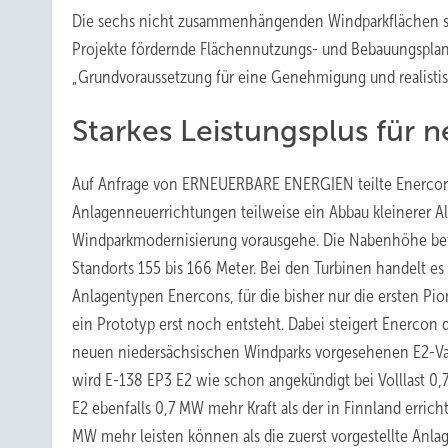
Die sechs nicht zusammenhängenden Windparkflächen sei
Projekte fördernde Flächennutzungs- und Bebauungsplanau
„Grundvoraussetzung für eine Genehmigung und realistisc
Starkes Leistungsplus für 
Auf Anfrage von ERNEUERBARE ENERGIEN teilte Enercon-
Anlagenneuerrichtungen teilweise ein Abbau kleinerer 
Windparkmodernisierung vorausgehe. Die Nabenhöhe be
Standorts 155 bis 166 Meter. Bei den Turbinen handelt es
Anlagentypen Enercons, für die bisher nur die ersten Pio
ein Prototyp erst noch entsteht. Dabei steigert Enercon 
neuen niedersächsischen Windparks vorgesehenen E2-Vari
wird E-138 EP3 E2 wie schon angekündigt bei Volllast 0,
E2 ebenfalls 0,7 MW mehr Kraft als der in Finnland erric
MW mehr leisten können als die zuerst vorgestellte Anla