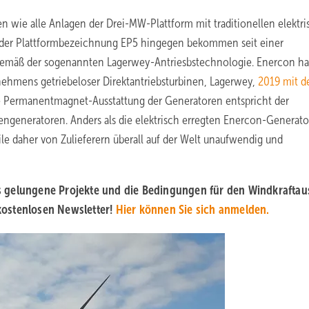
 wie alle Anlagen der Drei-MW-Plattform mit traditionellen elektri
it der Plattformbezeichnung EP5 hingegen bekommen seit einer
gemäß der sogenannten Lagerwey-Antriesbstechnologie. Enercon ha
ehmens getriebeloser Direktantriebsturbinen, Lagerwey,
2019 mit d
e Permanentmagnet-Ausstattung der Generatoren entspricht der
nengeneratoren. Anders als die elektrisch erregten Enercon-Generat
ile daher von Zulieferern überall auf der Welt unaufwendig und
s gelungene Projekte und die Bedingungen für den Windkrafta
kostenlosen Newsletter!
Hier können Sie sich anmelden.