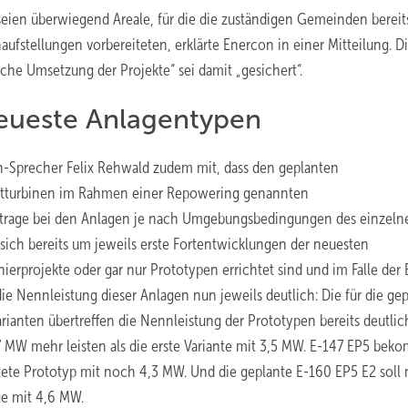
en überwiegend Areale, für die die zuständigen Gemeinden bereits
fstellungen vorbereiteten, erklärte Enercon in einer Mitteilung. D
he Umsetzung der Projekte“ sei damit „gesichert“.
neueste Anlagentypen
Sprecher Felix Rehwald zudem mit, dass den geplanten
Altturbinen im Rahmen einer Repowering genannten
trage bei den Anlagen je nach Umgebungsbedingungen des einzeln
 sich bereits um jeweils erste Fortentwicklungen der neuesten
nierprojekte oder gar nur Prototypen errichtet sind und im Falle der
die Nennleistung dieser Anlagen nun jeweils deutlich: Die für die ge
anten übertreffen die Nennleistung der Prototypen bereits deutlic
7 MW mehr leisten als die erste Variante mit 3,5 MW. E-147 EP5 beko
htete Prototyp mit noch 4,3 MW. Und die geplante E-160 EP5 E2 soll
ge mit 4,6 MW.