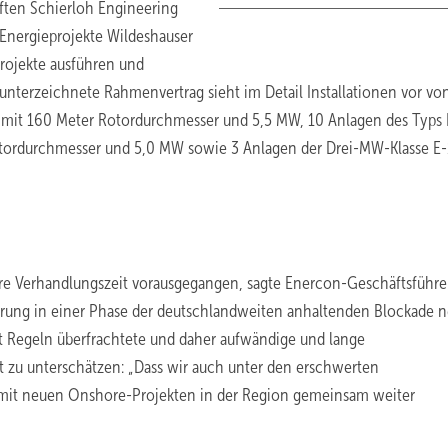
aften Schierloh Engineering
Energieprojekte Wildeshauser
projekte ausführen und
unterzeichnete Rahmenvertrag sieht im Detail Installationen vor vo
 mit 160 Meter Rotordurchmesser und 5,5 MW, 10 Anlagen des Typs 
otordurchmesser und 5,0 MW sowie 3 Anlagen der Drei-MW-Klasse E
t
re Verhandlungszeit vorausgegangen, sagte Enercon-Geschäftsführe
barung in einer Phase der deutschlandweiten anhaltenden Blockade 
t Regeln überfrachtete und daher aufwändige und lange
t zu unterschätzen: „Dass wir auch unter den erschwerten
it neuen Onshore-Projekten in der Region gemeinsam weiter