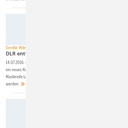
DLR
Große Wärmespeicher
DLR entwickelt neues
Speicherkonzept
14.07.2016
-
Weniger Salz und nur noch ein Tank: Das DLR in Köln will
ein neues Konzept für einen Flüssigsalzspeicher entwickeln und zur
Marktreife bringen. Es soll nicht nur in CSP-Kraftwerken eingesetzt
werden.