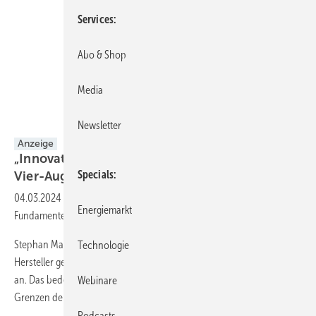
Services
Abo & Shop
Media
Newsletter
Anzeige
„Innovative Konzepte brauchen das
Specials
Vier-Augen-Prinzip“
04.03.2024
-
Welche Entwicklungen sehen Sie bei Türmen und
Energiemarkt
Fundamenten?
Stephan Mayer: Die Anlagen werden immer größer und höher. Einige
Technologie
Hersteller gehen bei den Nabenhöhen bereits die 200-Meter-Marke
an. Das bedeutet, dass wir bei Beton- und Stahltürmen an die
Webinare
Grenzen der bisherigen Konzepte kommen.
Ein...
Podcasts