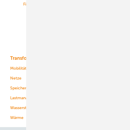
Finanzierung
Betrieb
Onshore-Wind
Offshore-Wind
Solar
Bioenergie
Transformation
Energieversorger
Service
Mobilität
Kommunen
Netze
Stadtwerke
Speicher
Energiekonzerne
Lastmanagement
Wasserstoff
Wärme