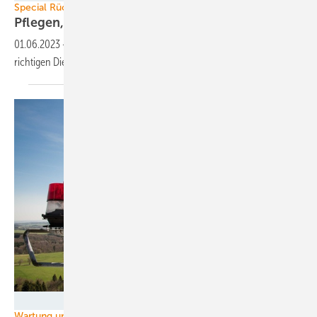
Special Rückbau & Repowering
Pflegen, abreißen, neue
Kraft!
01.06.2023
-
Repowering lohnt sich. Ein gutes Konzept und die
richtigen Dienstleister sind
entscheidend.
ABO Wind
Wartung und Reparatur