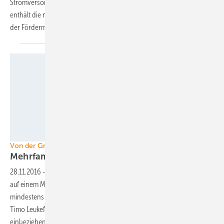
Stromversorgung mit erneuerbaren Energien erreichen kann. Es
enthält die notwendigen Änderungen der Rahmenbedingungen und
der Fördermaßnahmen für die Photovoltaik und
Stromspeicher.
Tom Pischell
Von der Großanlage bis zur vernetzten Autarkie
Mehrfamilienhäuser mit der Sonne
heizen
28.11.2016
-
In Sachsen ging das eine große solarthermische Anlage
auf einem Mehrfamilienhaus in Betrieb. Damit decken die Bewohner
mindestens die Hälfte ihres Wärmebedarfs. Ein neues Konzept von
Timo Leukefeld geht hier noch weiter. Er will die Versorger mit
einbeziehen.