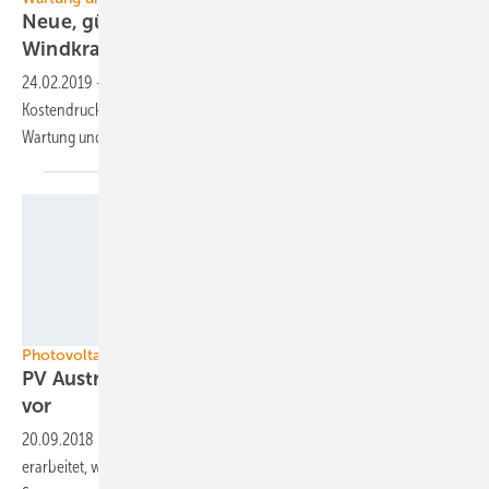
Neue, günstige Konzepte für den
Windkraftservice
24.02.2019
-
Der Windkraft-Service steht vor großen Aufgaben. Der
Kostendruck der Betreiber verlangt nach kreativen Lösungen bei
Wartung und
Instandsetzung.
Kioto Photovoltaics
Photovoltaik in Österreich
PV Austria stellt Konzept für mehr Photovoltaik
vor
20.09.2018
-
Der österreichische Solarverband hat ein Konzept
erarbeitet, wie die Bundesregierung das Ziel einer kompletten