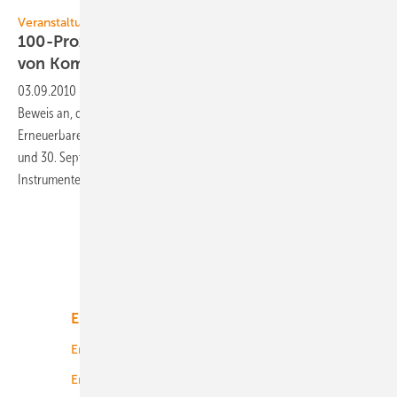
Veranstaltung
100-Prozent-Kongress: Erfahrungsaustausch
von Kommunen und
Landkreisen
03.09.2010
-
Kommunen und Regionen treten immer häufiger den
Beweis an, dass ein Umstellen der Energieversorgung auf 100 Prozent
Erneuerbare Energien real umsetzbar ist. Der zweite Kongress am 29.
und 30. September in Kassel ist ein praxisorientiertes Forum für
Instrumente und Strategien für Erneuerbare
Energien.
Unsere Themen
Energiemarkt
Technologie
Energierecht
Planung
Energiemärkte weltweit
Logistik