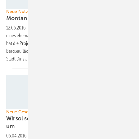
Wirsol
Neue Nutzungskonzepte für alte Bergbauflächen
Montan Solar baut Dachanlage in
NRW
12.05.2016
-
Montan Solar baut die erste Dachanlage auf der Fläche
eines ehemaligen Steinkohlebergbaus in Nordrhein-Westfalen. Bisher
hat die Projektgesellschaft schon mehrere Solarparks auf einstigen
Bergbauflächen im Saarland errichtet. Mit dem jetzigen Projekt will die
Stadt Dinslaken den Strukturwandel
einläuten.
Wirsol
Neue Geschäftsmodelle
Wirsol setzt Mieterstromprojekt fürs Gewerbe
um
05.04.2016
-
Wirsol hat in Mannheim ein Mieterstromprojekt für einen