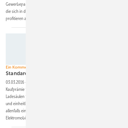
Gewerbepark umgesetzt. Die Anlage versorgt die Gewerbetreibenden,
die sich in die Gebäude eingemietet haben. Von dem Konzept
profitieren alle
Seiten.
Mennekes
Ein Kommentar zur Elektromobilität
Standards für Ladesäulen
festgelegt
03.03.2016
-
Der Bundeswirtschaftsminister will Elektroautos mit einer
Kaufprämie fördern und die Bundesregierung legt Standards für
Ladesäulen fest. Die Kaufprämie ist bisher noch nicht beschlossen
und einheitliche Stecker an den Ladepunkten für Elektroautos sind
allenfalls ein Anfang. Ein Gesamtkonzept Energiewende inklusive
Elektromobilität fehlt aber
bisher.