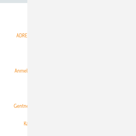
Abo- & Leserservice
ADRESSBUCH der WIND- und SOLARENERGIE
AGB
Alle Inhalte chronologisch
Anmelden
Anmeldung & Registrierung
Datenschutz
E-Paper
ERNEUERBARE ENERGIEN abonnieren
Gentner Energy Media
Gentner Verlag
Impressum
Karriere bei Gentner
Team
Mediaservice