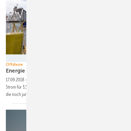
Senvion
Offshore
Energie aus regelmäßig viel
Wind
17.09.2018
-
Die nächste Turbinenklasse für Windparks im Meer muss
Strom für 3,5 Cent pro Kilowattstunde erzeugen können. Grundlage ist
die noch junge Erfolgsgeschichte einer etablierten
Technologie.