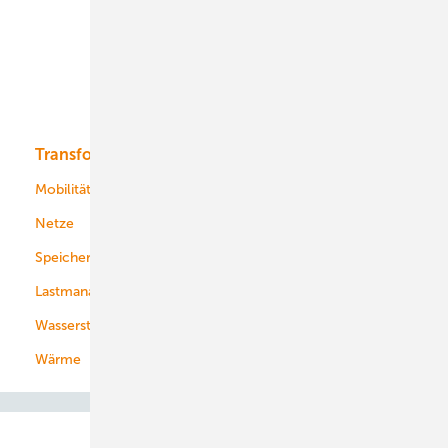
Onshore-Wind
Offshore-Wind
Solar
Bioenergie
Transformation
Energieversorger
Service
Mobilität
Kommunen
Netze
Stadtwerke
Speicher
Energiekonzerne
Lastmanagement
Wasserstoff
Wärme