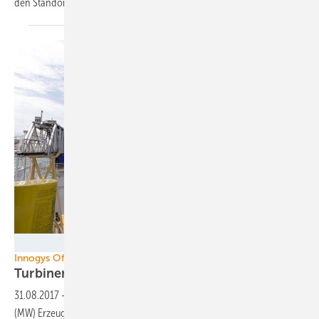
den Standort Osterrönfeld
angekündigt.
Senvion
Innogys Offshore-Windpark
Turbinenwald Nordsee One fast
komplett
31.08.2017
-
Der Offshore-Windpark Nordsee One, mit 332 Megawatt
(MW) Erzeugungskapazität, ist installiert – fast: 52 der 54 Senvion-