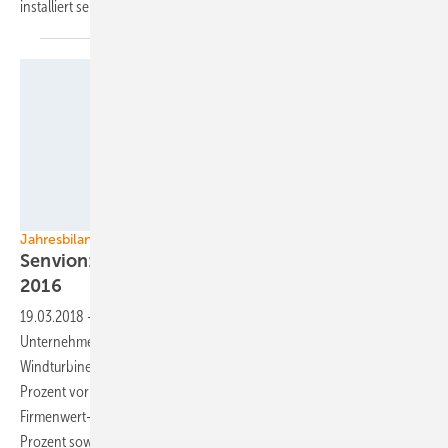
installiert
sein.
Foto: Senvion SE
Jahresbilanz 2017
Senvion: 36 Prozent mehr Auftragswert als
2016
19.03.2018
-
Senvion hat nach eigener Bewertung die
Unternehmensziele im vergangenen Bilanzjahr erreicht. Der
Windturbinenhersteller meldete einen operativen Gewinn von acht
Prozent vor dem Abzug von Steuern, Zinsen, Abschreibungen und
Firmenwert-Amortisierungen – das sogenannte Ebitda – von acht
Prozent sowie einen um 36 Prozent angestiegenen