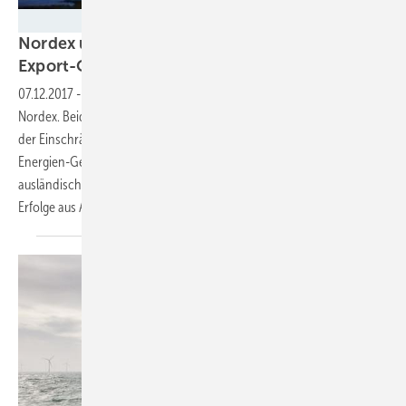
Nordex
Nordex und Senvion: Erfolg bei
Export-Offensiven
07.12.2017
-
Neue internationale Großaufträge für Senvion und
Nordex. Beide deutsche Hersteller von Windturbinen müssen nach
der Einschränkung des Windenergie-Ausbaus durch das Erneuerbare-
Energien-Gesetz 2017 ihre Umsätze nun deutlich mehr in
ausländischen Märkten mit großen Projekten sichern – und melden
Erfolge aus Australien, Norwegen und den
Niederlanden.