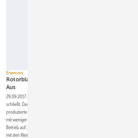
Joseph-Evan-Capelli/Wikimedia Commons (CC BY-SA 3.0)
Enercon
Rotorblattfertigung für kleine Anlagen vor dem
Aus
29.09.2017
-
Die Rotorblattfertigung Magdeburg – kurz: Roma –
schließt. Das zum Enercon-Firmennetzwerk gehörende Unternehmen
produzierte die Flügel der Anlagen des ostfriesischen Turbinenbauers
mit weniger als einem Megawatt (MW) und gibt bis Ende 2017 den
Betrieb auf. Zuletzt waren in dem ohnehin stark rückläufigen Geschäft
mit den Kleinanlagen auch die Neuaufträge
ausgeblieben.