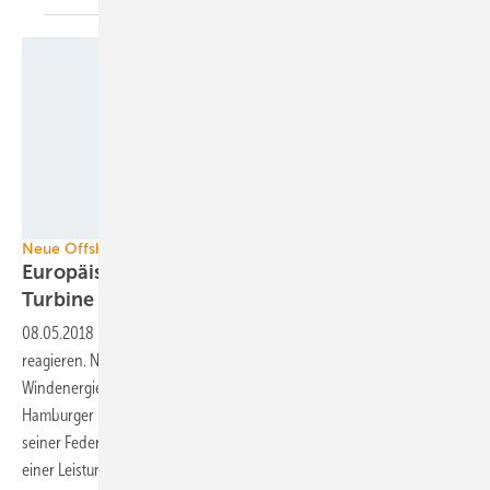
GE
Neue Offshore-Anlage
Europäisches Projekt entwickelt 10MW+
Turbine
08.05.2018
-
Alle warten auf neue Großturbinen - und die Hersteller
reagieren. Nachdem GE im März die Entwicklung einer 12-MW-
Windenergieanlage angekündigt hat, zieht Senvion nach: Der
Hamburger Hersteller will in einem Forschungskonsortium unter
seiner Federführung eine neue Generation von Offshore-Anlagen mit
einer Leistung über 10 MW entwickeln. Bis 2021 soll eine Vorserie