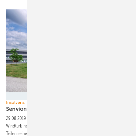
Senvion
Insolvenz
Senvion droht
Zerlegung
29.08.2019
-
Der nach einem strategischen Investor suchende
Windturbinenhersteller Senvion stößt bislang nur auf Interesse an
Teilen seines
Kerngeschäfts.