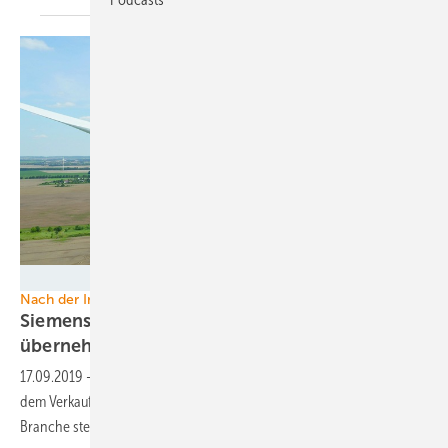
Senvion
Nach der Insolvenz
Siemens Gamesa will Teile von Senvion
übernehmen
17.09.2019
-
Ausgewählte Service- und Onshore Assets stehen vor
dem Verkauf. Damit könnten 500 Jobs gerettet werden. Doch in der
Branche stehen die Zeichen auf
Jobabau.