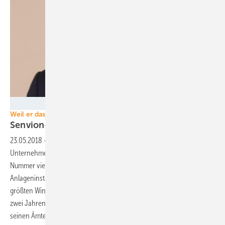
Foto: Senvion
Weil er das Wichtigste erreicht hat?
Senvion-CEO Geißinger tritt
zurück
23.05.2018
-
Windkraftanlagen-Hersteller Senvion muss die
Unternehmensspitze austauschen. Das Hamburger Unternehmen,
Nummer vier unter den Windturbinenbauern bei jährlichen
Anlageninstallationen auf dem deutschen Markt und unter den zehn
größten Windturbinenherstellern der Welt, gibt den Rücktritt des vor
zwei Jahren ins Amt gekommenen Chefs Jürgen Geißinger von allen
seinen Ämtern
bekannt.