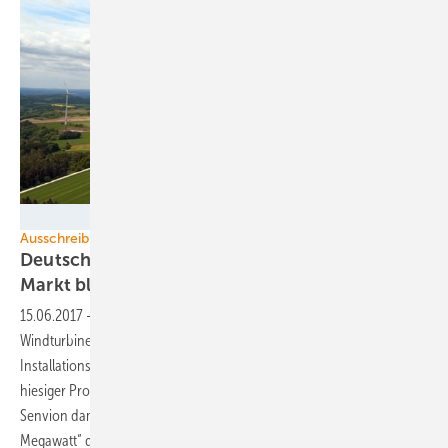
Nordex SE
Ausschreibungen Onshore
Deutschland: Senvion gewinnt Großkunde,
Markt bleibt
vielfältig
15.06.2017
-
Der langjährige Deutschlandmarktdritte der
Windturbinenbauer, Senvion, war nach einem schwachen
Installationsjahr hierzulande und Schlagzeilen über den Abbau
hiesiger Produktionskapazitäten ein Stimmungsdämpfer. Jetzt trumpft
Senvion damit auf, dass Energiekonzern EnBW „mehrere hundert
Megawatt“ der neuen Groß-Binnenlandanlage mit 140 Meter