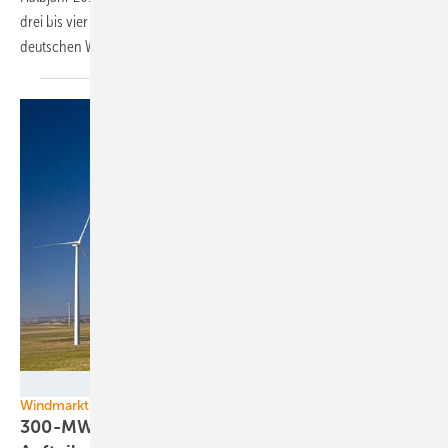
drei bis vier Windenergieanlagenhersteller nennenswerte Anteile am
deutschen
Windkraftausbau.
Nordex
Windmarkt Spanien
300-MW-Auftrag für Senvion lässt auf Gros der