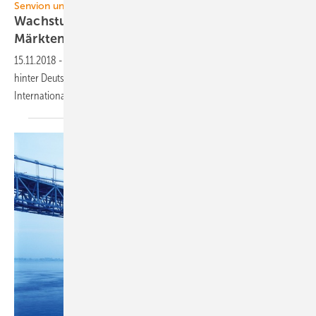
Senvion und Nordex
Wachstum dank außereuropäischen und neuen
Märkten
15.11.2018
-
Die zwei mittelgroßen deutschen Windturbinenbauer
hinter Deutschlandmarktführer Enercon kommen auf ihren
Internationalisierungskursen
voran.