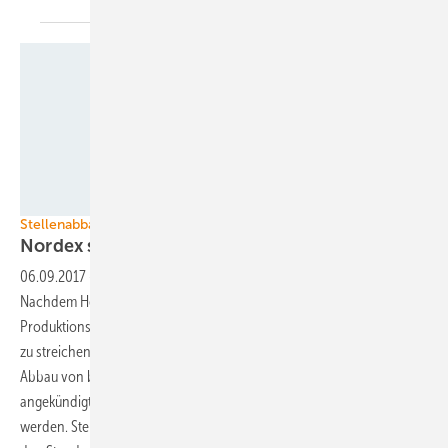
Nordex SE
Stellenabbau in der Windbranche geht weiter
Nordex streicht bis zu 500
Stellen
06.09.2017
-
Die Serie der schlechten Nachrichten reißt nicht ab:
Nachdem Hersteller Senvion entschieden hat, deutsche
Produktionsstätten zu schließen und bis zu 780 Arbeitsplätze weltweit
zu streichen, hat nun auch der Hamburger Hersteller Nordex den
Abbau von bis zu 500 Stellen in Europa noch in diesem Jahr
angekündigt. In Deutschland könnte jede fünfte Stelle gestrichen
werden. Stelle Gleichzeitig hat Turmhersteller Max Bögl Kurzarbeit für