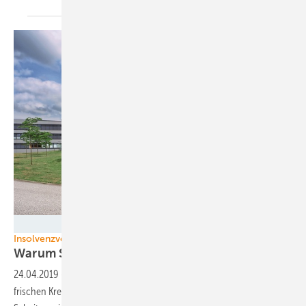
Senvion
Insolvenzverfahren
Warum Senvion jetzt eine Chance
hat
24.04.2019
-
Der insolvente Windradbauer Senvion kann dank eines
frischen Kredits weiter machen. Ein Erfolg ist möglich, weil das