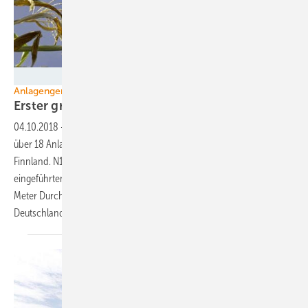
Nordex
Anlagengeneration mit 150-Meter-Rotoren
Erster großer N149-Windpark in
Finnland
04.10.2018
-
Windturbinenbauer Nordex hat den ersten Großauftrag
über 18 Anlagen vom Typ N149 angekündigt – eine Bestellung aus
Finnland. N149 gehört zur branchenweit nun in den Markt
eingeführten Windturbinengeneration mit Rotoren von rund 150
Meter Durchmesser und ab viereinhalb Megawatt (MW) und ist in
Deutschland bereits als Pilotanlage in
Betrieb.