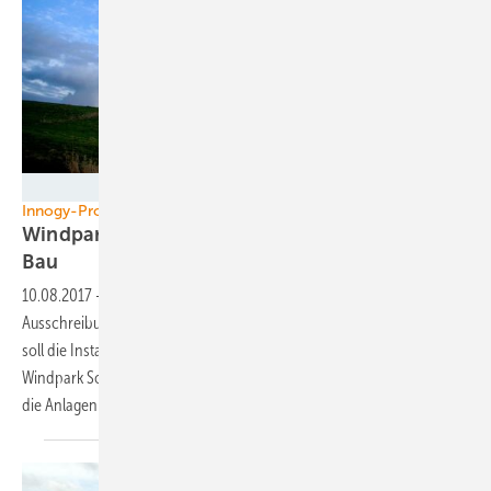
Senvion SE
Innogy-Projekt Sommerland
Windpark aus Ausschreibung jetzt schon im
Bau
10.08.2017
-
Der Bauzeitplan des vielleicht ersten Windparks aus einer
Ausschreibung für Windprojekte in Deutschland steht fest: Noch 2017
soll die Installation von drei Turbinen im schleswig-holsteinischen
Windpark Sommerland beginnen, Anfang 2018 will Investor Innogy
die Anlagen ans Netz angeschlossen
haben.