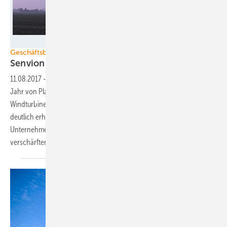
Innogy
Geschäftsbilanz
Senvion setzt mit Auftragsflut Segel für
2019
11.08.2017
-
Der im deutschen Windenergiemarkt im vergangenen
Jahr von Platz drei auf Platz fünf zurückgefallene
Windturbinenhersteller Senvion hat sein Auftragsvolumen wieder
deutlich erhöht. Die Halbjahresbilanz bestätigt die Erwartungen des
Unternehmens, das seit 2016 Marktauftritt und Strategie auf einen
verschärften Wettbewerb
umstellt.