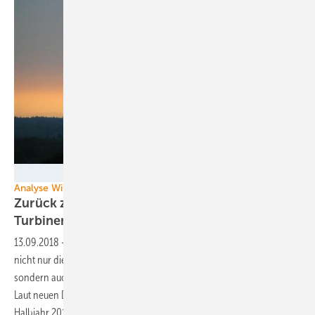
R_by_Immanuel M./pixelio.de
Analyse Windmarkt Deutschland
Zurück zum deutschen Duopol der
Turbinenbauer?
13.09.2018
-
Schon jetzt haben die Ausschreibungen in Deutschland
nicht nur die Akteure bei der Projektierung von Windparks dezimiert,
sondern auch die Zahl der im Markt erfolgreichen Windturbinenbauer.
Laut neuen Daten der Fachagentur Windenergie erreichten im ersten
Halbjahr 2018 anders als zuletzt nicht mehr sechs sondern nur noch