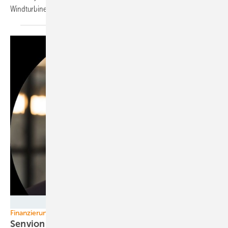
Windturbinenhersteller?
THM Partners LLP
Finanzierung gesucht
Senvion holt Chefmanager für