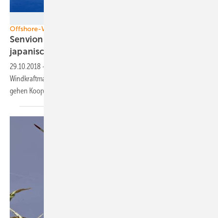
MEV Verlag GmbH, Germany
Offshore-Windenergie in Asien
Senvion und Co.: Kooperationen für
japanischen
Markt
29.10.2018
-
Der laut Experten drittwichtigste Offshore-
Windkraftmarkt Asiens, Japan, im Fokus der Branche: Unternehmen
gehen Kooperationen für besseren Marktzugang
ein.