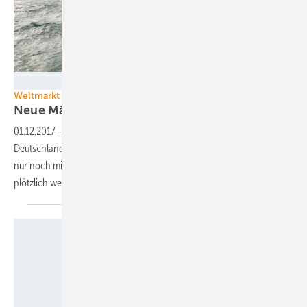
Vattenfall/Dan Tysk/Ulrich Wirrwa
Weltmarkt Offshore-Windkraft
Neue Märkte für
Meereswindparks
01.12.2017
-
Während der Ausbau der Meereswindkraft in
Deutschland seit 2017 durch die Gesetzgebung der Bundesregierung
nur noch mit angezogener Handbremse erfolgt, eröffnen sich
plötzlich weltweit neue, auch große
Offshore-Märkte.