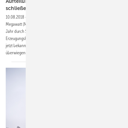
Aufteilung des neuen spanischen Windmarkts
schließen
10.08.2018
-
Auch Windturbinenhersteller Senvion wird mit 300
Megawatt (MW) wohl einen bedeutenden Anteil der im vergangenen
Jahr durch Spanien ausgeschriebenen neuen Windstrom-
Erzeugungskapazität von vier Gigawatt (GW) errichten. Durch den
jetzt bekannt gegebenen Rahmenvertrag zeichnet sich nun die
überwiegende Aufteilung des Windmarktes
ab.