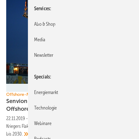
Services
Abo & Shop
Media
Newsletter
Specials
Senvion
Energiemarkt
Offshore-Meilensteine
Senvion und EEW liefern Teile für
Technologie
Offshore-Riesenturbinen
22.11.2019
-
Fortschritt bei den Offshore-Windparks Borkum II und
Webinare
Kriegers Flak. Erleichterung über Anhebung des Ausbauziels auf 20 GW
bis
2030.
Podcasts