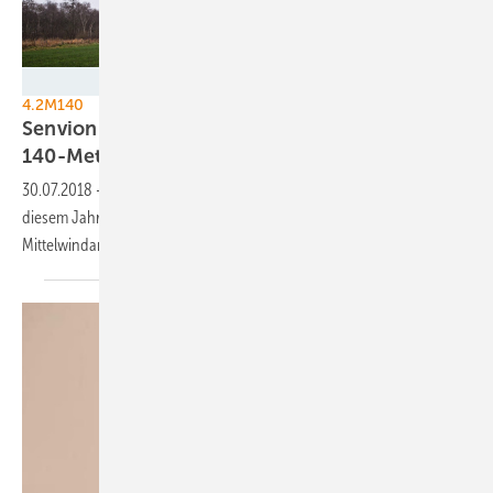
Herbert Ohge Photographie
4.2M140
Senvion installiert erste Großanlage mit
140-Meter-Rotor
30.07.2018
-
Senvions Kooperationspartner Prokon wird noch in
diesem Jahr mit der Errichtung des Prototyps der 4,2-Megawatt-
Mittelwindanlage 4.2M140
beginnen.