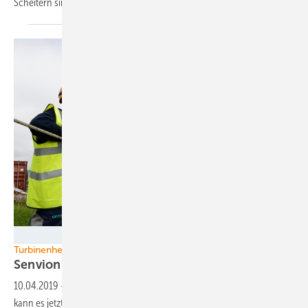
Scheitern sinnfrei wäre. Ein
Kommentar.
Joerg Boethling
Turbinenhersteller
Senvion hat Insolvenz
angemeldet
10.04.2019
-
Senvion hat die Insolvenz erwischt. Wer ist schuld? Wie
kann es jetzt weiter gehen bei einem der ältesten