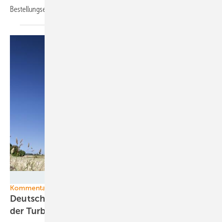
Bestellungseingang.
EnBW/Weltenangler
Kommentar zu Marktanteile Windparkausbau 2017
Deutscher Windkraftboom stärkt Wettbewerb
der
Turbinenbauer