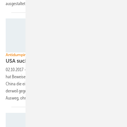
ausgestaltet werden sollen. Das letzte Wort hat jetzt der
Präsident.
Foto: First Solar
Antidumpingverfahren
USA sucht Wege aus dem
Handelskonflikt
02.10.2017
-
Die Internationale Handelskommission der US-Regierung
hat Beweise dafür gefunden, dass die üppigen Modulimporte aus
China die einheimische Industrie schädigen. Die Solarwirtschaft läuft
derweil gegen drohende neue Strafzölle an. Analysten sehen einen
Ausweg, ohne neue Handelsbarrieren zu
schaffen.