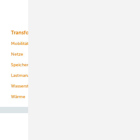
Solar
Bioenergie
Transformation
Energieversorger
Service
Mobilität
Kommunen
Netze
Stadtwerke
Speicher
Energiekonzerne
Lastmanagement
Wasserstoff
Wärme
Abo- & Leserservice