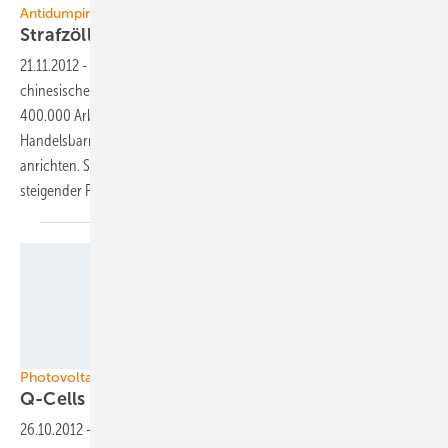
Antidumpingklage gegen China
Strafzölle vernichten Arbeitsplätze in
Europa
21.11.2012
-
Sollte die Europäische Kommission Strafzölle gegen
chinesische Photovoltaikmodule verhängen, stehen in Europa über
400.000 Arbeitsplätze in allen Wirtschaftszweigen auf dem Spiel. Die
Handelsbarrieren würden einen Schaden von über 18 Milliarden Euro
anrichten. Schuld daran ist die sinkende Nachfrage aufgrund
steigender Preise für
Solarstromanlagen.
Foto: Q-Cells
Photovoltaikhersteller
Q-Cells in Hanwhakonzern
eingegliedert
26.10.2012
-
Mit Bildung von Hanwha Q-Cells ist die Eingliederung des