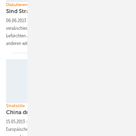
Diskutieren Sie mit uns über Chinas Solardumping:
Sind Strafzölle
sinnvoll?
06.06.2013
-
Die EU hat Strafzölle gegen Solarimporte aus China
verabschiedet. Solaranlagen könnten nun teurer werden. Die einen
befürchten Jobverluste und eine Stagnation in der Energiewende. Die
anderen wittern
Morgenluft.
Foto: Suntech
Strafzölle
China droht mit
Vergeltung
15.05.2013
-
Das chinesische Handelsministerium fordert die
Europäische Kommission zum Dialog über die Importsanktionen