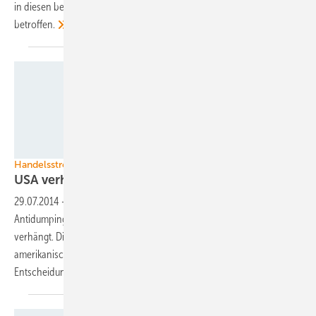
in diesen beiden Ländern produzieren, sind davon nicht
betroffen.
Juwi
Handelsstreit um Solarmodule
USA verhängen neue
Strafzölle
29.07.2014
-
Das US-Handelsministerium hat vorläufige
Antidumpingzölle auf Photovoltaikprodukte aus China und Taiwan
verhängt. Die Entscheidung stößt auf heftige Kritik aus der
amerikanischen Solarbranche. Für Der Kläger Solar World begrüßt die
Entscheidung aus
Washington.