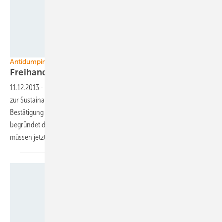
Ja Solar
Antidumping in Europa
Freihandelsallianzen schließen sich
zusammen
11.12.2013
-
Die Allianz für bezahlbare Solarenergie hat ihren Beitritt
zur Sustainable Energy Trade Initiative bekannt gegeben. Die
Bestätigung der Strafzölle gegen chinesische Photovoltaikimporte
begründet das vorläufige Ende des Handelsstreits. Die Importeure
müssen jetzt
aufpassen.
Schott Solar