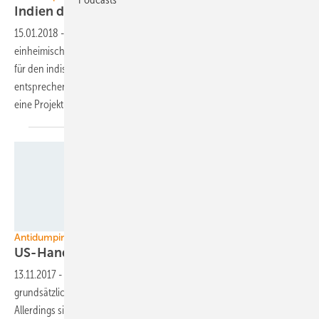
Indien droht mit neuen
Strafzöllen
15.01.2018
-
Der weltweite Handelskonflikt um den Schutz
einheimischer Modulhersteller in allen Märkte geht weiter. Jetzt droht
für den indischen Markt ein Strafzoll auf importierte Module. Ein
entsprechender Vorschlag liegt schon auf dem Tisch. Das bedroht
eine Projektpipeline von 4,5
Gigawatt.
Solar Energy USA
Antidumpingverfahren in Amerika
US-Handelskommission fordert
Strafzölle
13.11.2017
-
Die Handelskommission in Washington spricht sich
grundsätzlich für Strafzölle für Module und Solarzellen aus China aus.
Allerdings sind sich die Kommissare uneinig darüber, wie die Zelltarife