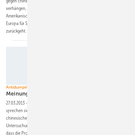
gegen chinesische Photovoltaikprodukte auf. Sollte Brüssel Strafzölle
verhängen, droht Peking offen mit Vergeltungsmaßnahmen.
Amerikanische Marktforscher prophezeien indes, dass die Preise in
Europa für Solarstromanlagen steigen und die Nachfrage
zurückgeht.
Foto: Energie- und Umweltzentrum Allgäu
Antidumpingverfahren gegen chinesische Hersteller
Meinungswandel bei
Installateuren
27.03.2013
-
Zwei Drittel der Installateure von Photovoltaikanlagen
sprechen sich für die Einführung von Schutzzöllen gegen Billigimporte
chinesischer Solarmodule aus. Voraussetzung ist, dass die
Untersuchung der Europäischen Kommission den Nachweis erbringt,
dass die Produzenten aus dem Reich der Mitte ihre Ware tatsächlich