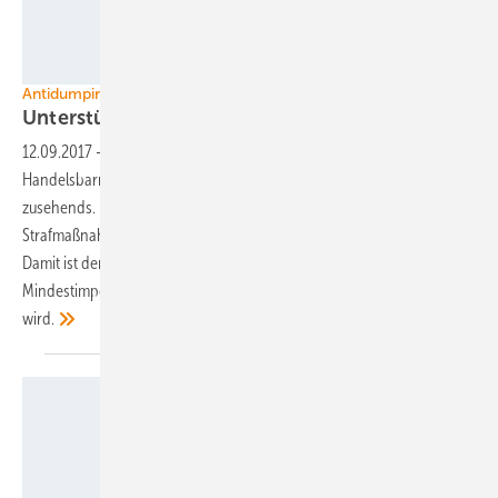
Ja Solar
Antidumpingmaßnahmen gegen China
Unterstützung für Handelsbarrieren
bröckelt
12.09.2017
-
Die Unterstützung der Mitgliedsstaaten für
Handelsbarrieren gegen chinesische Solarimporte schwindet
zusehends. Nur noch ein Mitgliedsstaat spricht sich für neue
Strafmaßnahmen gegen Billigimporte aus dem Reich der Mitte aus.
Damit ist der Weg für das Auslaufen der Zölle und
Mindestimportpreise frei, was von den Herstellern heftig kritisiert
wird.