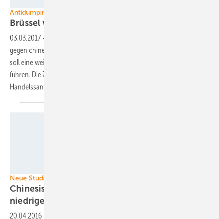
Ja Solar
Antidumping gegen chinesische Modulhersteller
Brüssel verlängert Strafzölle um 18
Monate
03.03.2017
-
Die Europäische Kommission verlängert die Strafzölle
gegen chinesische Solarzellen und Module um 18 Monate. Zusätzlich
soll eine weitere Untersuchung bis September zu Zollsenkungen
führen. Die Zollgegner sehen jetzt ein Auslaufen der
Handelssanktionen bis September
2018.
JA Solar
Neue Studie von SAFE
Chinesische Modulpreise basieren auf
niedrigen
Produktionskosten
20.04.2016
-
Die Preise für chinesische Module basieren auf