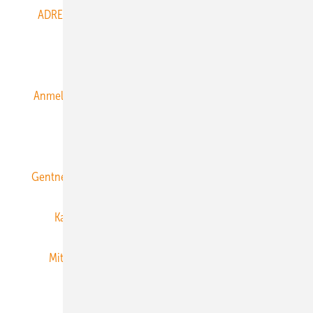
ADRESSBUCH der WIND- und SOLARENERGIE
AGB
Alle Inhalte chronologisch
Anmelden
Anmeldung & Registrierung
Datenschutz
E-Paper
ERNEUERBARE ENERGIEN abonnieren
Gentner Energy Media
Gentner Verlag
Impressum
Karriere bei Gentner
Team
Mediaservice
Mitgliedschaften und Engagement
Newsletter
Privacy Manager
RSS-Feed