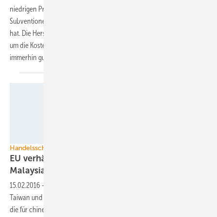
niedrigen Produktionskosten und nicht auf Dumping oder
Subventionen, wie es die Europäische Kommission bisher unterstellt
hat. Die Hersteller im Reich der Mitte nutzen verschiedene Faktoren,
um die Kosten in der Herstellung der Module zu senken. Sie liegen
immerhin gut 20 Prozent unter denen in Europa und
Amerika.
Ja Solar
Handelsschranken für chinesische Module
EU verhängt Zölle auf Module aus Taiwan und
Malaysia
15.02.2016
-
Die Europäische Kommission belegt Modulimporte aus
Taiwan und Malaysia mit Antisubventions- und Antidumpingzöllen,
die für chinesische Waren gelten. Hersteller, die ihre Ware tatsächlich