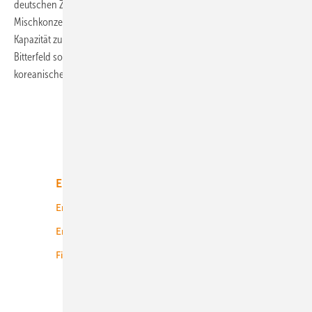
deutschen Zell- und Modulherstellers in den koreanischen
Mischkonzern angeschlossen. Hanwha erweitert dadurch seine
Kapazität zur Zellproduktion um ein Gigawatt pro Jahr. Wolfen-
Bitterfeld soll zum Forschungszentrum der Solarsparte des
koreanischen Konzerns ausgebaut
werden.
Unsere Themen
Energiemarkt
Technologie
Energierecht
Planung
Energiemärkte weltweit
Logistik
Finanzierung
Betrieb
Onshore-Wind
Offshore-Wind