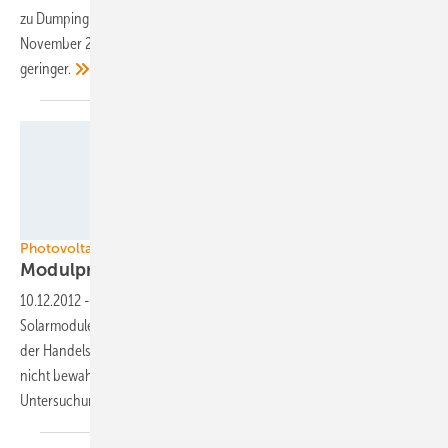
zu Dumpingpreisen auf dem europäischen Markt verkaufen. Im
November 2012 war die Zustimmung zu Handelsschranken noch viel
geringer.
NREL/LBNL
Photovoltaik in den USA
Modulpreise sinken
weiter
10.12.2012
-
Der Preis sowohl für Photovoltaiksysteme als auch für
Solarmodule in den USA sinkt weiter. Die Befürchtungen der Gegner
der Handelsschranken für chinesische Modulimporte haben sich
nicht bewahrheitet. Ob das auch Auswirkungen auf die
Untersuchungen der Europäischen Union hat, bleibt
abzuwarten.