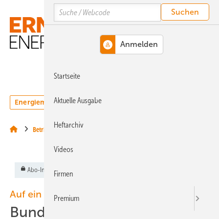
Springe
Springe
Springe
Search
auf
auf
auf
Hauptinhalt
Hauptmenü
SiteSearch
MENÜ
Startseite
Aktuelle Ausgabe
Energiemarkt
Technologie
Webinare
Podcasts
Heftarchiv
Betrieb
Videos
Abo-Inhalt
Firmen
Auf ein Wort
Premium
Bundesnetzagentur blockiert