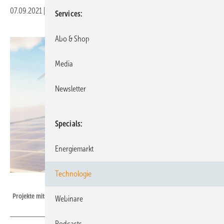
07.09.2021
|
Veröffentlicht in
Ausgabe 06-2021
Services
Abo & Shop
Media
Newsletter
Specials
Energiemarkt
Technologie
Foto: Sabrina - stock.adobe.com
Projekte mit Solar und Speicher werden derzeit benachteiligt.
Webinare
Podcasts