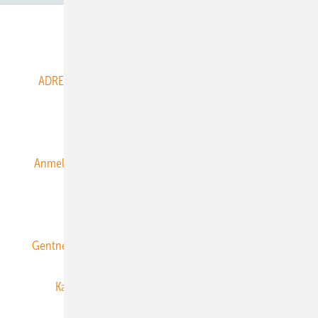
Abo- & Leserservice
ADRESSBUCH der WIND- und SOLARENERGIE
AGB
Alle Inhalte chronologisch
Anmelden
Anmeldung & Registrierung
Datenschutz
E-Paper
ERNEUERBARE ENERGIEN abonnieren
Gentner Energy Media
Gentner Verlag
Impressum
Karriere bei Gentner
Team
Mediaservice