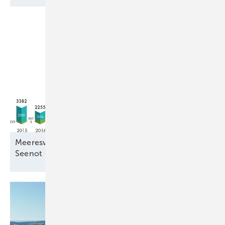
Meereswindkraftzubau blieb mit 9,3 Gigawatt in
Seenot –
letztmalig