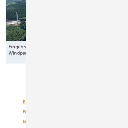
Eingebremster Boom: Weiterhin nur zweitbester
Windparkzubau in Halbjahr
Eins
Unsere Themen
Energiemarkt
Technologie
Energierecht
Planung
Energiemärkte weltweit
Logistik