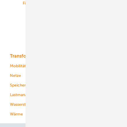
Finanzierung
Betrieb
Onshore-Wind
Offshore-Wind
Solar
Bioenergie
Transformation
Energieversorger
Service
Mobilität
Kommunen
Netze
Stadtwerke
Speicher
Energiekonzerne
Lastmanagement
Wasserstoff
Wärme