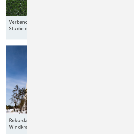
Verband für nachhaltige Agri-PV kritisiert Kosten-
Studie des
Thünen-Instituts
Rekordausbau mit zehn aufgehenden Sternen am
Windkraftfirmament