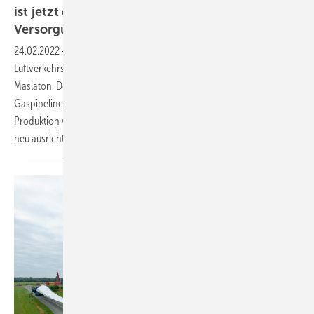
ist jetzt ein Gebot nationaler und europäischer
Versorgungssicherheit!“
24.02.2022
-
Schluss mit dem ganzen Piep Matz, Denkmalschutz-,
Luftverkehrs- und sonstigem Einwendungs-Gequatsche, sagt Martin
Maslaton. Der Krieg Russlands gegen die Ukraine und der Stopp der
Gaspipeline Nord Stream 2 sollten unsere Sichtweise auf die
Produktion von Strom aus eigenen regionalen erneuerbaren Energien
neu ausrichten.