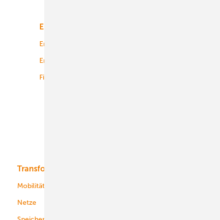
Unsere Themen
Energiemarkt
Technologie
Energierecht
Planung
Energiemärkte weltweit
Logistik
Finanzierung
Betrieb
Onshore-Wind
Offshore-Wind
Solar
Bioenergie
Transformation
Energieversorger
Service
Mobilität
Kommunen
Netze
Stadtwerke
Speicher
Energiekonzerne