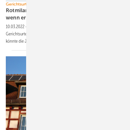
Gerichtsurteil
Rotmilan stoppt Windenergieanlage – auch
wenn er fort
ist
10.03.2022
-
Bei Vogelschutz-Auflagen muss ein Windpark gemäß
Gerichtsurteil auch abschalten, wenn der Vogel abgezogen ist. Künftig
könnte die Justiz anders
urteilen.