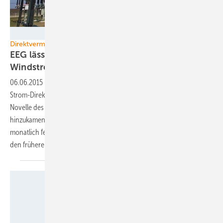
Foto: Energiequelle
Direktvermarktung
EEG lässt wieder gemischten
Windstromverkauf
zu
06.06.2015
-
Der Bundestag hat eine Rechtsunsicherheit in der
Strom-Direktvermarktung aus Windparks beendet, in denen nach der
Novelle des Erneuerbare-Energien-Gesetzes (EEG) von 2014 Anlagen
hinzukamen. Die Betreiber können nun wieder ohne Extraaufwand
monatlich festlegen, ob und wie viel der älteren Turbinen sie nach
den früheren fixen Vergütungssätzen vergüten
lassen.