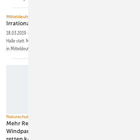
Mitteldeutscher Windbranchentag
Irrationale AfD-Paralyse bremst
Windkraft
18.03.2019
-
Morgen findet der Mitteldeutsche Windbranchentag in
Halle statt. Martin Maslaton über die besonderen Herausforderungen
in
Mitteldeutschland.
Magnus Manske/wikimedia
Naturschutz
Mehr Rechte der Umweltverbände bei
Windparks – und wie Investoren die Projekte
retten
können.