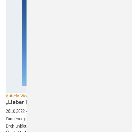
Gabriele Rohde - stock.adobe.com
Auf ein Wort
„Lieber Robert
Habeck,
26.10.2022
-
Ihr BMWK darf die Scheinproblematik zwischen
Windenergie und Luftrecht nicht durch Fokussierung auf das Thema
Drehfunkfeuer als gelöst betrachten.“ – Diesmal spricht Rechtsexperte