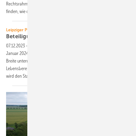
Rechtsrahmen hinaus gemeinsam mit Gemeinden ideale Lösungen
finden, wie die Bürger vor Ort von Wind und Solar voll
profitieren.
Leipziger Photovoltaik-Forum
Beteiligungsmodelle
07.12.2023
-
Das Leipziger Photovoltaik-Forum beschäftigt sich am 23.
Januar 2024 ab 9.15 Uhr mit einer breiten Facette von Themen. Diese
Breite untermauert zugleich, dass die Photovoltaik in allen
Lebensbereichen angekommen ist: Martin Kaltschmitt (TU Hamburg)
wird den Status Quo und die Perspektive der
PV...