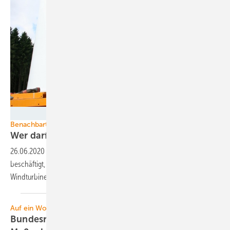
Tilman Weber
Benachbarte Anlagen
Wer darf wem den Wind
wegnehmen?
26.06.2020
-
Das Bundesverwaltungsgericht hat sich mit der Frage
beschäftigt, welche von zwei sich gegenseitigen beeinträchtigenden
Windturbinen Rücksicht zu nehmen
hat.
Auf ein Wort: „Corona-Krise“
Bundesregierung muss behördliche Corona-