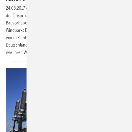
24.08.2017
-
Umweltrechtsbehelfsgesetz heißt die Regelsammlung
der Einspruchsrechte von Natur-, Landschafts- und Tierschützern bei
Bauvorhaben, das insbesondere auf die Genehmigung von
Windparks Einfluss hat. Der Europäische Gerichtshof (EuGH) hat mit
einem Richterspruch diese Rechte der Umweltschützer gestärkt und
Deutschland das Gesetz zu ihren Gunsten inzwischen angepasst –
was ihren Widerstand gegen Windkraftausbau befeuern
könnte.