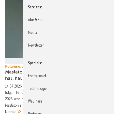
Services
Abo & Shop
Media
Newsletter
MASLATON
Specials
Kolumne: Auf ein Wort
Maslaton warnt vor Netzpaket: Wer das Netz
Energiemarkt
hat, hat die
Macht
14.04.2026
-
Der Netzausbau hat dem Errichten grüner Kraftwerke zu
Technologie
folgen: Mit dem aktuellen Gesetzentwurf zum Netzanschlusspaket
2026 scheint dieser Grundsatz zu fallen. Rechtsexperte Martin
Webinare
Maslaton erläutert in seiner Kolumne, was auf die Branche zukommen
könnte.
Podcasts