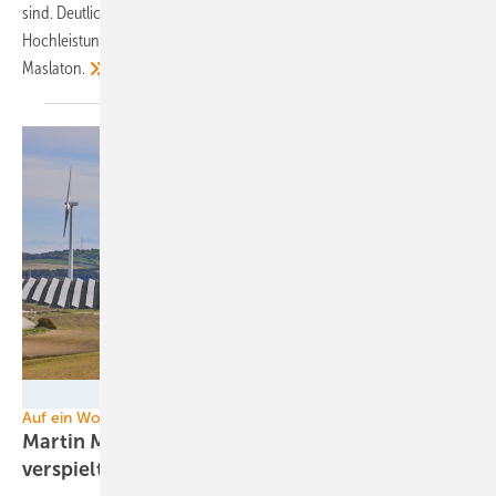
sind. Deutlich wird dies beim Thema seltene Erden für
Hochleistungsmagneten. Ein Kolumnenbeitrag von Martin
Maslaton.
Capcora
Auf ein Wort
Martin Maslaton: Wie Berlin den Klimaschutz
verspielt