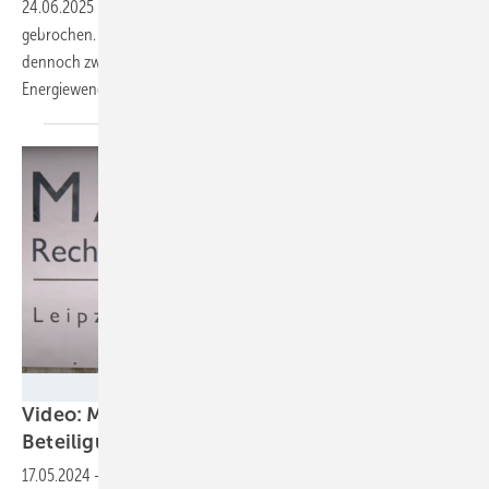
24.06.2025
-
Der Klimawandel schreitet voran, das 1,5-Grad-Ziel ist
gebrochen. Zu Beginn des Jahres hat die alte Bundesregierung
dennoch zwei Gesetzesänderungen beschlossen, die die
Energiewende
ausbremsen.
Silke Reents
Video: Maslaton verrät Top-
Beteiligungsmodelle für
Kommunen
17.05.2024
-
Wind- und Solarplaner können über den aktuellen