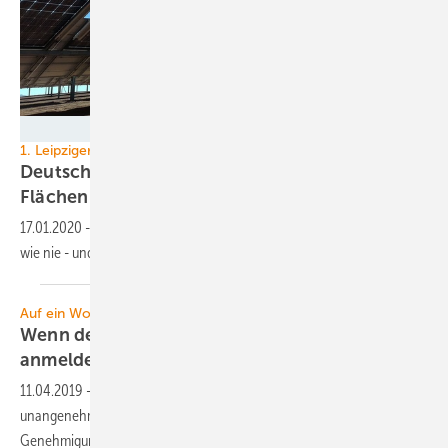
Soltec
1. Leipziger Photovoltaik-Forum
Deutschland: Solar superbillig - aber keine
Flächen
17.01.2020
-
Großhandelspreise von 20 Cent je Watt für Solar: So billig
wie nie - und es wird noch besser. 10 Cent sind
möglich.
Auf ein Wort: Typenoffen
Wenn der Windturbinen-Hersteller Insolvenz
anmeldet…
11.04.2019
-
kann das für die Projektierer von Windparks
unangenehme Konsequenzen haben. Besonders, wenn die gesamte
Genehmigung durch den Anlagentausch hinfällig
wird.