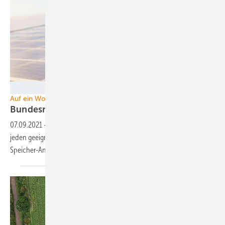
Foto: Sabrina - stock.adobe.com
Auf ein Wort
Bundesnetzagentur
blockiert
07.09.2021
-
Der Zuschlag aus PV-Auktionen lässt sich problemlos auf
jeden geeigneten Solarstandort übertragen. Bei innovativen PV- und
Speicher-Anlagen soll das nun plötzlich anders
sein.