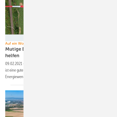
BayWa r.e.
Auf ein Wort: Windkraft-Planung
Mutige Beschlüsse würden Vogel und Klima
helfen
09.02.2021
-
Eine bundesweite Maßstabsbildung für Artenschutzrecht
ist eine gute Sache für Naturschützer, Windpark-Betreiber und
Energiewende.