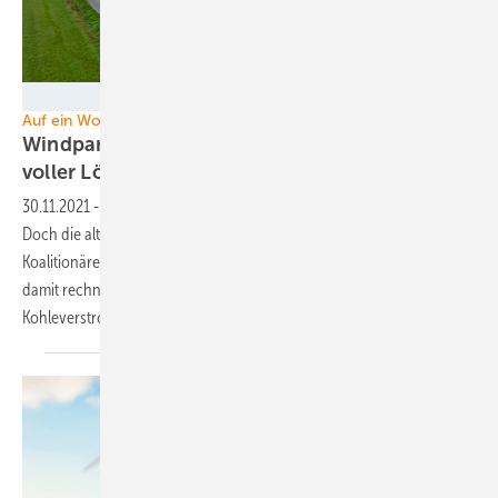
UMertens - Nordex
Auf ein Wort: Koalitionsvertrag
Windparks: Ampel auf Grün, doch die Straße ist
voller
Löcher
30.11.2021
-
Viel Lob für die Ziele im Koalitionsvertrag der Ampel.
Doch die alten Verfahren um geplante Windparks haben die
Koalitionäre nicht bedacht. Und die Wind- und Solarplaner müssen
damit rechnen, dass die Festvergütung nach EEG mit dem Ende der
Kohleverstromung 2030 ausläuft, sagt Martin
Maslaton.