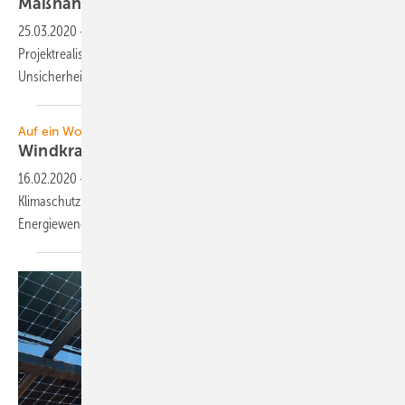
Maßnahmen gesetzlich
unterfüttern
25.03.2020
-
Die BNetzA reagiert schnell auf Verzögerungen für die
Projektrealisierung durch Corona. Der Gesetzgeber sollte jetzt
Unsicherheiten aus dem Markt
nehmen.
Auf ein Wort
Windkraft 2.0 in
Sachsen?
16.02.2020
-
Der Koalitionsvertrag von CDU, SPD und Grünen will
Klimaschutz als Staatsziel in der Landesverfassung. Erlebt die
Energiewende in Sachsen einen
Neustart?