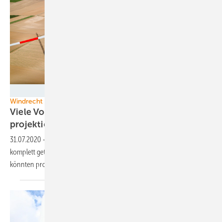
ENERCON GmbH
Windrecht
Viele Vorteile: Wind und Solar zusammen
projektieren
31.07.2020
-
Projektierer planen Windprojekte und Photovoltaik
komplett getrennt. Dabei gibt es viele Synergien. Und auch Investoren
könnten
profitieren.