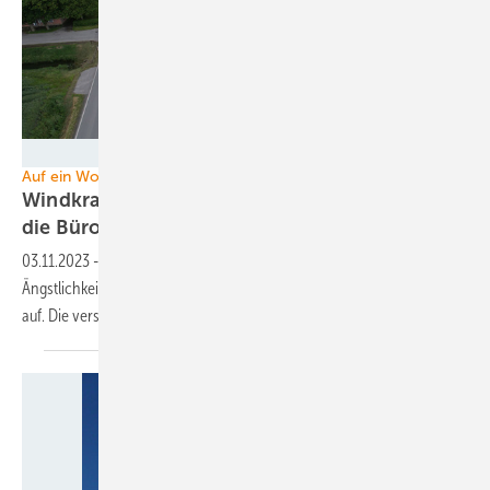
WindPlan Witthohn + Frauen GmbH & Co. KG
Auf ein Wort „Genehmigungen“
Windkraft-Transporte: Mit Bürokratie gegen
die
Bürokratie?
03.11.2023
-
Lange Genehmigungsverfahren und „administrative
Ängstlichkeit“ halten die Transporte von Windenergieanlagen weiter
auf. Die versprochene Besserung ist noch nicht zu
spüren.