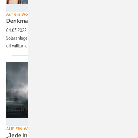
Foto: Martin Debus - stock.adobe.com
Auf ein Wort
Denkmalschutz bremst PV
aus
04.03.2022
-
Die Abwägungen bei der Vereinbarkeit von neuen
Solaranlagen mit dem Denkmalschutz und anderen Schutzgütern ist
oft willkürlich. Der Bund muss den Regulierungsdschungel
lichten.
liuzishan - stock.adobe.com
AUF EIN WORT - EXTRA
„Jede in Betrieb gehende Windenergieanlage