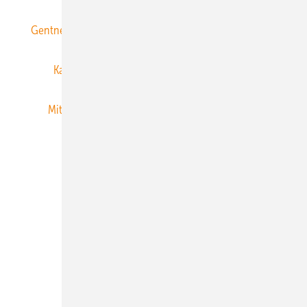
Gentner Energy Media
Gentner Verlag
Impressum
Karriere bei Gentner
Team
Mediaservice
Mitgliedschaften und Engagement
Newsletter
Privacy Manager
RSS-Feed
Veranstaltungen / Webinare
© 2026 ERNEUERBARE ENERGIEN