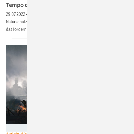
Tempo durch Technik statt
Gutachten
29.07.2022
-
Die Bundesregierung könnte die zeitraubenden
Naturschutzuntersuchungen mit einem technischen Standard lösen –
das fordern sogar Naturschutz-Expertinnen und
-Experten.
Foto: liuzishan - stock.adobe.com Foto: MASLATON