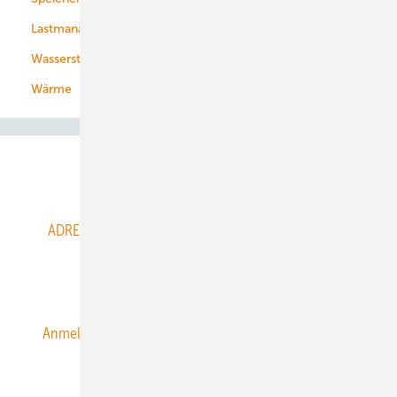
Lastmanagement
Wasserstoff
Wärme
Abo- & Leserservice
ADRESSBUCH der WIND- und SOLARENERGIE
AGB
Alle Inhalte chronologisch
Anmelden
Anmeldung & Registrierung
Datenschutz
E-Paper
ERNEUERBARE ENERGIEN abonnieren