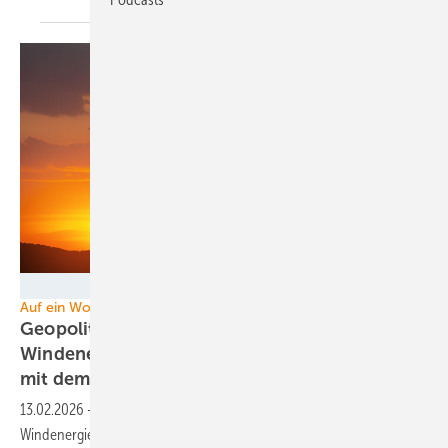
hamara - stock.adobe.com
Auf ein Wort
Geopolitische Herausforderungen,
Windenergie und Drohnen – was hat das eine
mit dem anderen zu
tun?
13.02.2026
-
Die Debatte über industrielle Abhängigkeiten zeigt, dass
Windenergieanlagen Teil einer wirtschaftspolitischen Gemengelage