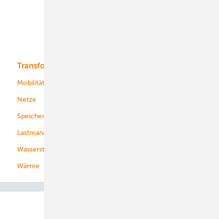
Offshore-Wind
Solar
Bioenergie
Transformation
Energieversorger
Service
Mobilität
Kommunen
Netze
Stadtwerke
Speicher
Energiekonzerne
Lastmanagement
Wasserstoff
Wärme
Abo- & Leserservice