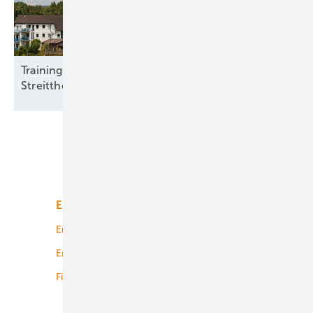
Training für Kommunen, wenn Wind zum
Streitthema
wird
Unsere Themen
Energiemarkt
Technologie
Energierecht
Planung
Energiemärkte weltweit
Logistik
Finanzierung
Betrieb
Onshore-Wind