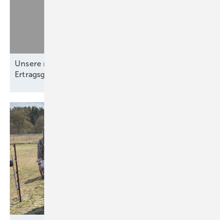
5.000 Euro. Die grauenhafte Optik eines gestreiften Daches gibt es
gratis dazu.
Mehrkosten machen PV
unwirtschaftlich
Unsere neue Ausgabe ist da: Wind- und
Ertragsgutachten stehen im
Fokus!
Wer eine Photovoltaikanlage auf seinem Dach errichten will, hat in
solchen Fällen dann oft nur noch die Wahl: Entweder hohe Kosten für
die meist abwegigen Auflagen in Kauf nehmen. Oder zusätzliche
Kosten bei der nervenaufreibenden gerichtlichen Durchsetzung
einkalkulieren.
Dies gilt ebenso für all die anderen bürokratischen Hürden, die aktuell
von Privatpersonen überwunden werden müssen. Der bestehende
Regelungsdschungel und die damit einhergehende
Rechtsunsicherheit rund um PV-Dachanlagen kommt sie teuer zu
stehen.
Was benötigt wird, ist eine klare gesetzliche Regelung, die den