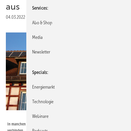
aus
Services
04.03.2022
|
Veröffentlicht in
Ausgabe 02-2022
Abo & Shop
Media
Newsletter
Specials
Energiemarkt
Technologie
Foto: Martin Debus - stock.adobe.com
Webinare
In manchen Gemeinden lassen sich Denkmalschutz und PV sehr gut
verbinden.
Podcasts