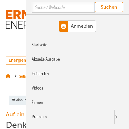
Springe
Springe
Springe
Search
auf
auf
auf
Hauptinhalt
Hauptmenü
SiteSearch
MENÜ
Startseite
Aktuelle Ausgabe
Energiemarkt
Technologie
Webinare
Podcasts
Heftarchiv
Solarenergie
Videos
Abo-Inhalt
Firmen
Auf ein Wort
Premium
Denkmalschutz bremst PV