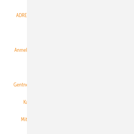
ADRESSBUCH der WIND- und SOLARENERGIE
AGB
Alle Inhalte chronologisch
Anmelden
Anmeldung & Registrierung
Datenschutz
E-Paper
ERNEUERBARE ENERGIEN abonnieren
Gentner Energy Media
Gentner Verlag
Impressum
Karriere bei Gentner
Team
Mediaservice
Mitgliedschaften und Engagement
Newsletter