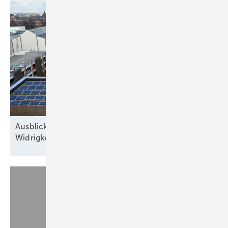
Denkmalschutz bis hin zu bauordnungsrechtlichen Spezifika. Die
Regelungen unterscheiden sich von Bundesland zu Bundesland, die
Umsetzung von Landkreis zu Landkreis. Ob eine PV-Anlage in der
Nähe oder sogar auf einem Denkmal zulässig ist, kann von Dorf zu
Dorf unterschiedlich bewertet werden. Das Beispiel zeigt, dass sogar
dieselbe Behörde wechselnde Parameter für die Vereinbarkeit von PV
und Denkmalschutz ansetzt.
In einem anderen Fall wurde auf einem denkmalgeschützten
Dreiseitenhof auf dem schwarz geziegelten Dach einer alten Scheune
Ausblick der Solarbranche: 2026 Zubau trotz
eine ebenso schwarze Solarthermieanlage errichtet. Als das Dach vor
Widrigkeiten
einigen Jahren neu eingedeckt werden musste, forderte die
Denkmalschutzbehörde unter Verweis auf die übrigen Flächen des
Hofes eine rote Dachfarbe. Nun möchte der Bewohner eine PV-
Anlage neben der Solarthermieanlage betreiben. Dieselbe
Denkmalschutzbehörde, die unter der schwarzen Solarthermieanlage
ein rotes Dach forderte, möchte die neue Anlage nur genehmigen,
wenn rote Module verwendet werden. Die Mehrkosten liegen bei