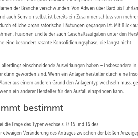
 Namen der Branche verschwunden: Von Adwen über Bard bis Fuhrlä
 Und auch Senvion selbst ist bereits ein Zusammenschluss von mehre
urch etliche organisatorische Häutungen gegangen ist. Mit Blick au
ahmen, Fusionen und leider auch Geschäftsaufgaben unter den Herst
che eine besonders rasante Konsolidierungsphase, die längst nicht
 allerdings einschneidende Auswirkungen haben – insbesondere in 
Planer dünn geworden sind. Wenn ein Anlagenhersteller durch eine Ins
r Planer aus einem anderen Grund den Anlagentyp wechseln muss, ge
nn ein anderer Hersteller für den Ausfall einspringen kann.
ommt bestimmt
bei die Frage des Typenwechsels. §§ 15 und 16 des
r etwaigen Veränderung des Antrages zwischen der bloßen Anzeigep