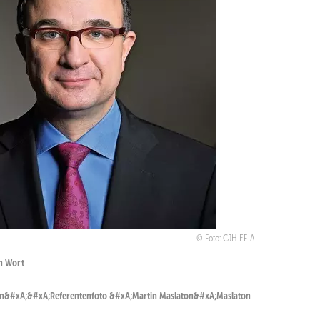
Foto: CJH EF-A
n Wort
en&#xA;&#xA;Referentenfoto &#xA;Martin Maslaton&#xA;Maslaton