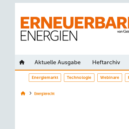
Springe
Springe
Springe
auf
auf
auf
Hauptinhalt
Hauptmenü
SiteSearch
Aktuelle Ausgabe
Heftarchiv
Energiemarkt
Technologie
Webinare
Energierecht