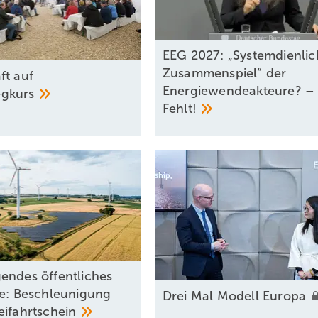
EEG 2027: „Systemdienlic
Zusammenspiel“ der
ft auf
Energiewendeakteure? –
gkurs
Fehlt!
endes öffentliches
se: Beschleunigung
Drei Mal Modell
Europa
eifahrtschein