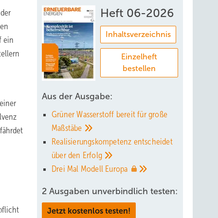
Heft 06-2026
nder
ren
Inhaltsverzeichnis
f ein
ellern
Einzelheft
bestellen
Aus der Ausgabe:
einer
Grüner Wasserstoff bereit für große
olvenz
Maßstäbe
fährdet
Realisierungskompetenz entscheidet
über den
Erfolg
Drei Mal Modell
Europa
2 Ausgaben unverbindlich testen:
flicht
Jetzt kostenlos testen!