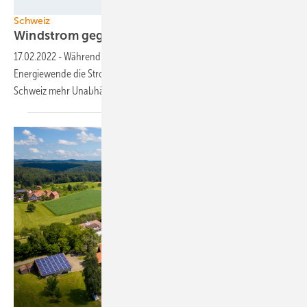
Axpo
Schweiz
Windstrom gegen eidgenössische Stromlücke
17.02.2022
-
Während Deutschland ewig debattiert, ob die
Energiewende die Stromimporte reduziert oder erhöht, könnte sie der
Schweiz mehr Unabhängigkeit
sichern.