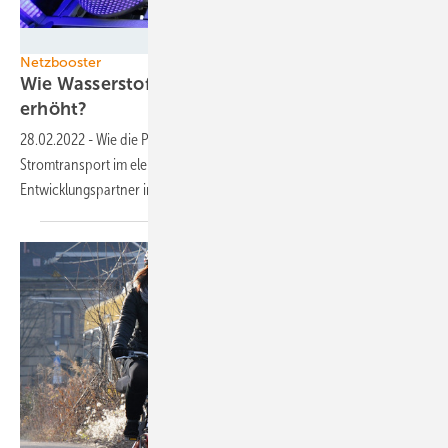
DLR / Thomas Ernsting
Netzbooster
Wie Wasserstoff die Stabilität im Stromnetz
erhöht?
28.02.2022
-
Wie die Produktion grünen Wasserstoffs den
Stromtransport im elektrischen Netz stabilisiert, erforschen
Entwicklungspartner in
Baden-Württemberg.