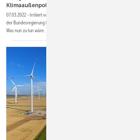
Klimaaußenpolitik?
07.03.2022
-
Irritiert vom Ukrainekrieg läuft die neue Klimaaußenpolitik
der Bundesregierung fehl – und bremst die deutsche Energiewende.
Was nun zu tun
wäre.