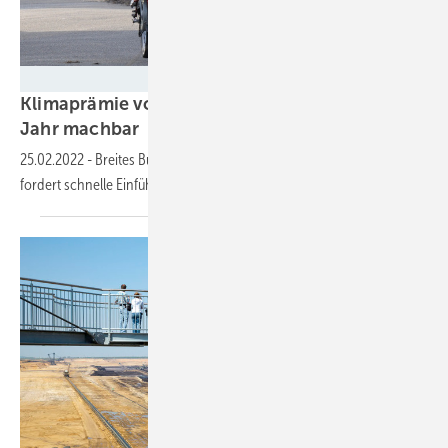
ACE/Bayer
Klimaprämie von rund 130 Euro pro Kopf und
Jahr
machbar
25.02.2022
-
Breites Bündnis aus Umwelt- und Sozialverbänden
fordert schnelle Einführung im
„Huckepack-Verfahren“.