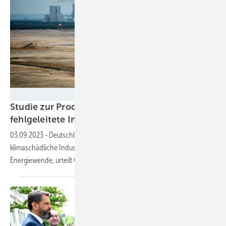
Cezanne-Fotografie - stock.adobe.com
Studie zur Produktion: 16 Milliarden Euro
fehlgeleitete Investitionen in fossile
Energien
03.09.2023
-
Deutschland steckt sechsmal so viel Steuergeld in
klimaschädliche Industriesubventionen als in die industrielle
Energiewende, urteilt
Greenpeace.