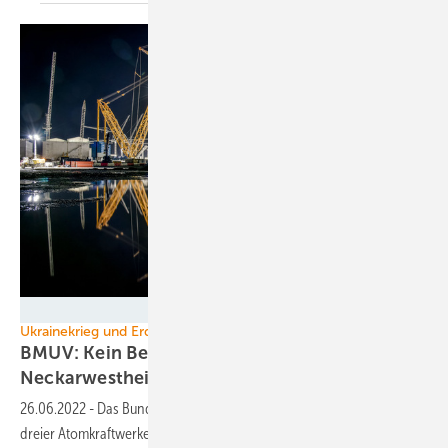
EDF
Ukrainekrieg und Erdgas
BMUV: Kein Bedarf an Isar, Emsland,
Neckarwestheim
26.06.2022
-
Das Bundesumweltministerium erteilt dem Streckbetrieb
dreier Atomkraftwerke bei Gasmangel im Winter eine Abfuhr: unsicher,