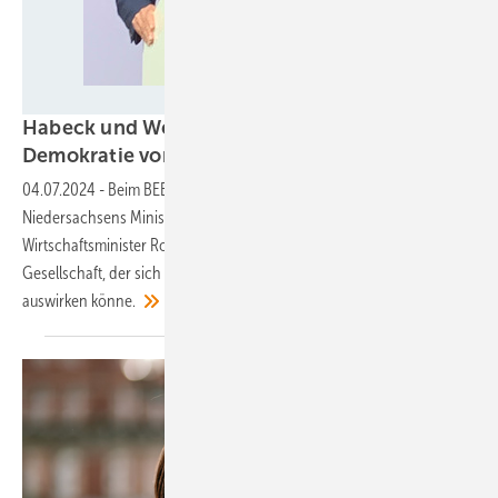
Nicole Weinhold
Habeck und Weil warnen vor Bedrohung der
Demokratie von
Rechts
04.07.2024
-
Beim BEE-Sommerfest in Berlin verwiesen
Niedersachsens Ministerpräsident Stephan Weil und
Wirtschaftsminister Robert Habeck auf den Rechtsruck in der
Gesellschaft, der sich auch auf die Regenerativwirtschaft negativ
auswirken
könne.