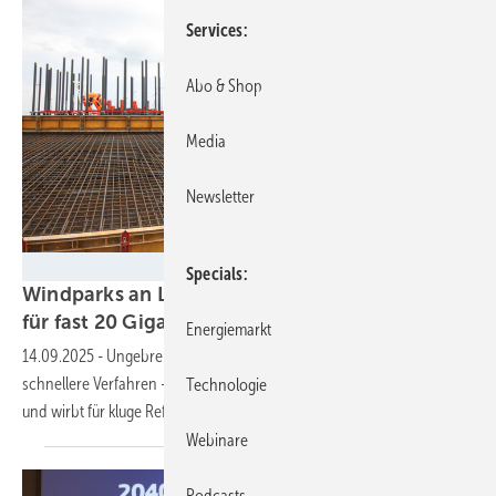
Services
Abo & Shop
Media
Newsletter
Landwind-Gruppe
Specials
Windparks an Land: 2025 bundesweit vielleicht
für fast 20 Gigawatt grünes
Licht
Energiemarkt
14.09.2025
-
Ungebremst anschwellende Genehmigungen,
schnellere Verfahren – Verband sieht gute Windkraft-Ausbaudynamik
Technologie
und wirbt für kluge Reformen ab
Herbst.
Webinare
Podcasts