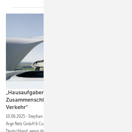
ARGE NETZ GmbH & Co KG
„Hausaufgaben machen für den
Zusammenschluss der Sektoren Wärme, Strom,
Verkehr“
10.06.2025
-
Stephan Frense, Vorsitzender der Geschäftsführung der
Arge Netz GmbH & Co KG, spricht im Interview über die Chancen für
Deutschland, wenn der Energiewendekurs jetzt fortgesetzt
wird.