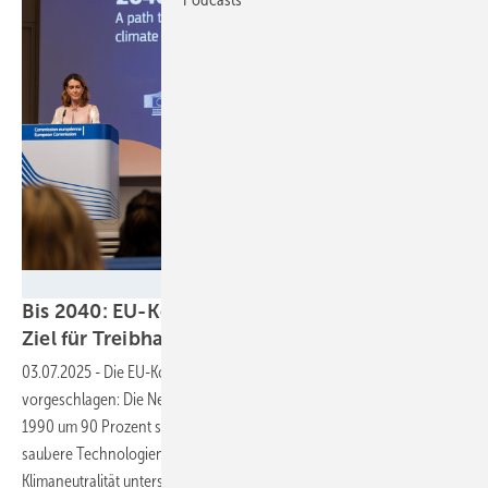
EU/Lukasz Kobus
Bis 2040: EU-Kommission schlägt 90-Prozent-
Ziel für Treibhausgasreduktion
vor
03.07.2025
-
Die EU-Kommission hat ein neues Klimaziel für 2040
vorgeschlagen: Die Netto-Treibhausgasemissionen sollen gegenüber
1990 um 90 Prozent sinken. Der Vorschlag soll Investitionen in
saubere Technologien stärken und die Industrie auf dem Weg zur
Klimaneutralität unterstützen, heißt es von der
Kommission.