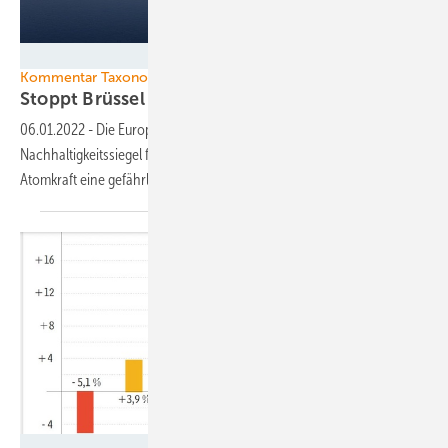
Didier Marc/EDF
Kommentar Taxonomie Pro Atomkraft
Stoppt Brüssel die
EU-Energiewende?
06.01.2022
-
Die Europäische Kommission steuert mit ihrem
Nachhaltigkeitssiegel für Investitionen in Gas- und zusätzlich
Atomkraft eine gefährliche Abzweigung an.
Screenshot - AG Energiebilanzen