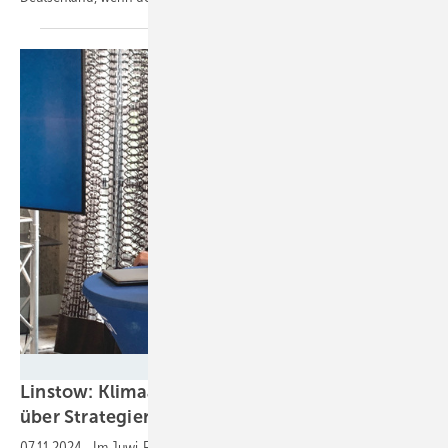
Nicole Weinhold
Linstow: Klimaaktivist diskutiert mit Publikum
über
Strategien
07.11.2024
-
Im Juwi-Forum, einem von über 100 Foren auf den