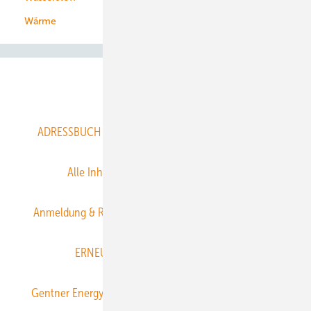
Wärme
Abo- & Leserservice
ADRESSBUCH der WIND- und SOLARENERGIE
AGB
Alle Inhalte chronologisch
Anmelden
Anmeldung & Registrierung
Datenschutz
E-Paper
ERNEUERBARE ENERGIEN abonnieren
Gentner Energy Media
Gentner Verlag
Impressum