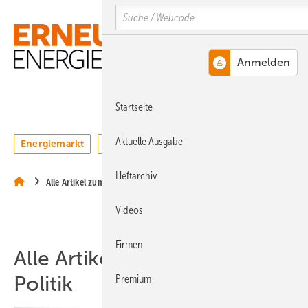
Springe
Springe
Springe
Search
auf
auf
auf
Hauptinhalt
Hauptmenü
SiteSearch
MENÜ
Startseite
Aktuelle Ausgabe
Energiemarkt
Technologie
Webinare
Podcasts
Heftarchiv
Alle Artikel zum Thema Politik
Videos
Firmen
Alle Artikel zum Thema
Politik
Premium