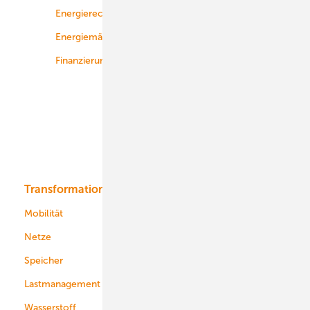
Energierecht
Planung
Energiemärkte weltweit
Logistik
Finanzierung
Betrieb
Onshore-Wind
Offshore-Wind
Solar
Bioenergie
Transformation
Energieversorger
Service
Mobilität
Kommunen
Netze
Stadtwerke
Speicher
Energiekonzerne
Lastmanagement
Wasserstoff