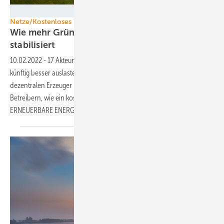
Andreas Martin - Netze BW
Netze/Kostenloses Webinar Virtuelles Kraftwerk
Wie mehr Grünstrom ins Netz passt und es
stabilisiert
10.02.2022
-
17 Akteure der Energiewirtschaft wollen das Stromnetz
künftig besser auslasten. Ein virtuelles Kraftwerk zieht hierfür auch die
dezentralen Erzeuger heran und nutzt Finanzierern, Projektierern und
Betreibern, wie ein kostenloses Webinar von EnBW und
ERNEUERBARE ENERGIEN
lehrt.