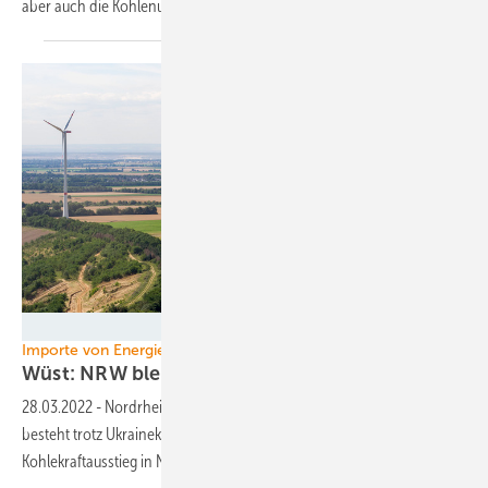
aber auch die
Kohlenutzung.
RWE
Importe von Energierohstoffen
Wüst: NRW bleibt bei früherem Kohlekraftaustie
28.03.2022
-
Nordrhein-Westfalens Ministerpräsident Hendrik Wüst
besteht trotz Ukrainekrieg vor der Landtagswahl im Mai auf dem
Kohlekraftausstieg in NRW bis
2030.