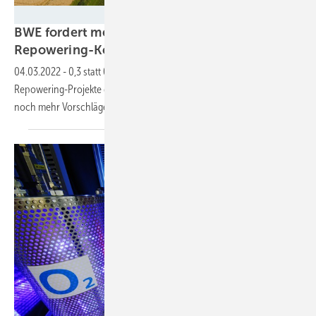
Dirkshof
BWE fordert mehr Geld für
Repowering-Kommunen
04.03.2022
-
0,3 statt 0,2 Cent pro Kilowattstunde sollen bei
Repowering-Projekte gezahlt werden können. Und der Verband hat
noch mehr Vorschläge zur Beteiligung von
Kommunen.