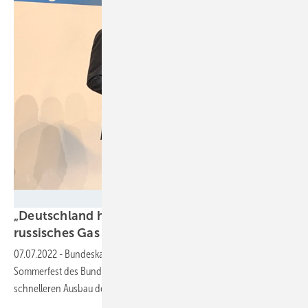
Nicole Weinhold
„Deutschland hat sich zu einseitig auf
russisches Gas
verlassen“
07.07.2022
-
Bundeskanzler Olaf Scholz sprach sich auf dem
Sommerfest des Bundesverbands Erneuerbare Energie (BEE) für einen
schnelleren Ausbau der erneuerbaren Energien
aus.