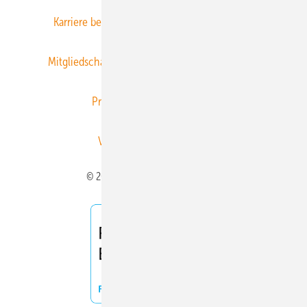
Karriere bei Gentner
Team
Mediaservice
Mitgliedschaften und Engagement
Newsletter
Privacy Manager
RSS-Feed
Veranstaltungen / Webinare
© 2026 ERNEUERBARE ENERGIEN