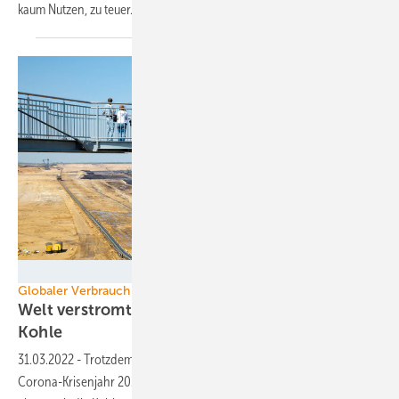
kaum Nutzen, zu
teuer.
RWE
Globaler Verbrauch
Welt verstromte mehr Wind und Sonne – und
Kohle
31.03.2022
-
Trotzdem die Welt 2021 mehr Strom brauchte als im
Corona-Krisenjahr 2020, nahm der Wind- und Solarstromanteil zu –