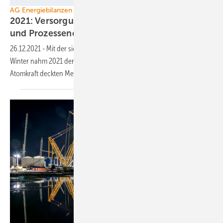
AG Energiebilanzen
2021: Versorgung mit Wärme, Strom, Treibstoff
und Prozessenergie weniger
grün
26.12.2021
-
Mit der sich erholenden Konjunktur und dem kalten
Winter nahm 2021 der Primärenergieverbrauch zu. Kohle- und
Atomkraft deckten Mehrbedarf an
Strom.