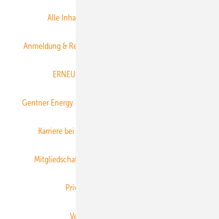
Alle Inhalte chronologisch
Anmelden
Anmeldung & Registrierung
Datenschutz
E-Paper
ERNEUERBARE ENERGIEN abonnieren
Gentner Energy Media
Gentner Verlag
Impressum
Karriere bei Gentner
Team
Mediaservice
Mitgliedschaften und Engagement
Newsletter
Privacy Manager
RSS-Feed
Veranstaltungen / Webinare