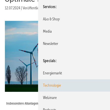
Services
12.07.2024
|
Veröffentlicht in
Ausgabe 06-2024
Abo & Shop
Media
Newsletter
Specials
Energiemarkt
Technologie
Foto: Wolfgang - stock.adobe.com
Webinare
Insbesondere Altanlagen verfügen meist über ungenutzte Potenziale.
Podcasts