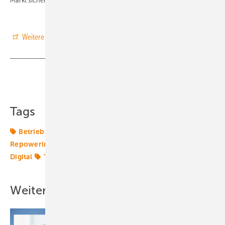
Weitere Informationen zu TOPseven hier.
Teilen
Link kopieren
Tags
Betrieb
Drohne
Drohnen
Inspektion
Repowering
Service + Wartung
Sicherheit
Smart
Digital
Turbinen + Hersteller
Weitere Inhalte