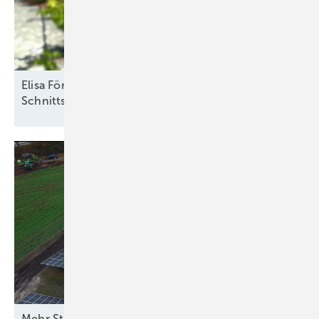
Elisa Förster vom Solarzentrum Berlin: „Definierte
Schnittstellen sind
notwendig“
M ehr Strom vom
Acker