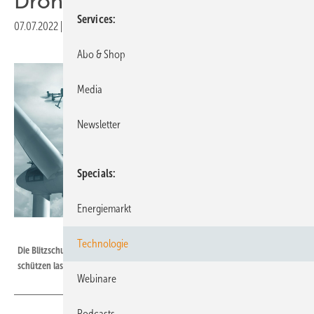
Drohnen patentiert
Services
07.07.2022
|
Druckvorschau
Abo & Shop
Media
Newsletter
Specials
Energiemarkt
TOPSeven
Technologie
Die Blitzschutzinspektion per Drohne hat sich Top-Seven patentrechtlich
schützen lassen.
Webinare
Podcasts