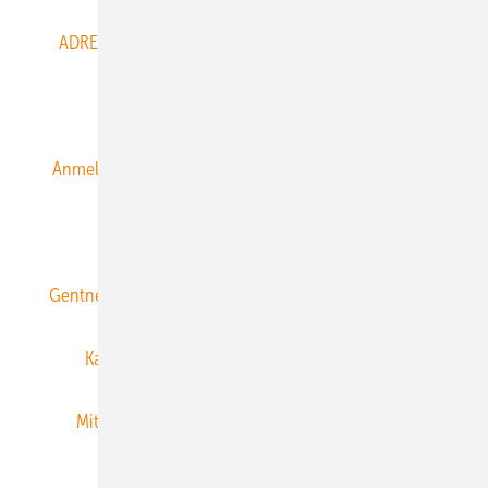
ADRESSBUCH der WIND- und SOLARENERGIE
AGB
Alle Inhalte chronologisch
Anmelden
Anmeldung & Registrierung
Datenschutz
E-Paper
ERNEUERBARE ENERGIEN abonnieren
Gentner Energy Media
Gentner Verlag
Impressum
Karriere bei Gentner
Team
Mediaservice
Mitgliedschaften und Engagement
Newsletter
Privacy Manager
RSS-Feed