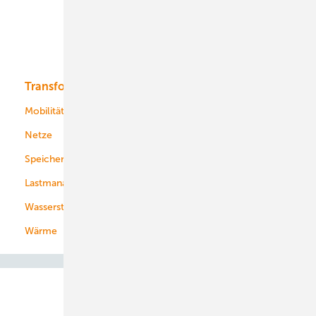
Offshore-Wind
Solar
Bioenergie
Transformation
Energieversorger
Service
Mobilität
Kommunen
Netze
Stadtwerke
Speicher
Energiekonzerne
Lastmanagement
Wasserstoff
Wärme
Abo- & Leserservice