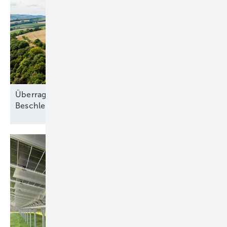
Überragendes öffentliches Interesse:
Beschleunigung ohne
Freifahrtschein