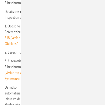
Blitzschutzmessung mit Drohnen gesichert.
Details des durch das US-Patent geschützten Ablaufs der visuellen
Inspektion und berührungslosen Blitzschutzmessung:
1. Optische Vermessung der Windenergieanlage durch einen kurzen
Referenzierungsflug => siehe Top-Seven Patent
DE 10 2020 210
618 „Verfahren zur optischen Erfassung von Referenzdaten eines
Objektes“
2. Berechnung und Erzeugung von Flugrouten entlang eines Objektes
3. Automatisierter Abflug mit Drohnen für die visuelle Inspektion und
Blitzschutzmessung => siehe Top-Seven Patent
EP 3 596 570
„Verfahren zum Bestimmen eines Pfades entlang eines Objektes,
System und Verfahren zum automatischen Inspizieren eines Objekts“
Damit konnte Top-Seven sich die exklusive Technologie für die
automatisierte und hoch präzise Inspektion von Windenergieanlagen
inklusive der berührungslosen Blitzschutzmessung auch für den US-
Markt sichern. (nw)