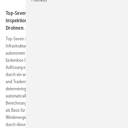
Top-Seven erhält US-Patent für automatisierte visuelle
Inspektion und berührungslose Blitzschutzmessung mit
Drohnen.
Top-Seven setzt autonom fliegende Drohnen zur Inspektion von
Infrastrukturen ein. Die Technologie erlaubt den dazu erforderlichen
autonomen Drohnenflug im Nahbereich. Die Lösung ermöglicht eine
lückenlose Untersuchung selbst größerer Infrastrukturen bis zur
Auflösung eines menschlichen Haares. Die Technologie konnte nun
durch ein weiteres Patent geschützt werden: Das ‘United States Patent
and Trademark Office’ erteilt Top-Seven das US-Patent „Method of
determining a path along an object, system and method for
automatically inspecting an object”. Das Patent schützt die
Berechnung der Flugrouten für den autonomen Abflug von Objekten
als Basis für die automatisierte visuelle Inspektion von
Windenergieanlagen oder anderen Infrastrukturen. Zusätzlich wurde
durch dieses Patent das Verfahren zur berührungslosen