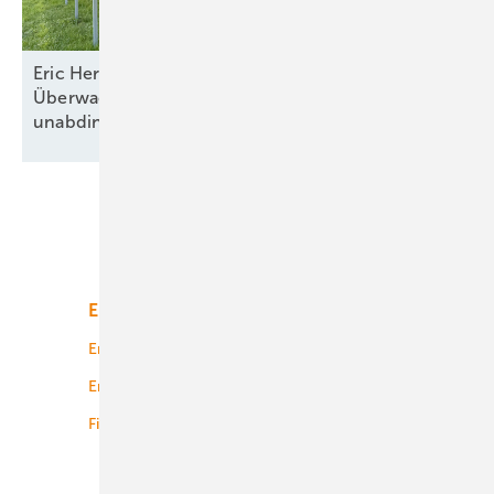
Eric Hermann von IBC Solar: „Die enge
Überwachung der Montagequalität ist
unabdingbar“
Unsere Themen
Energiemarkt
Technologie
Energierecht
Planung
Energiemärkte weltweit
Logistik
Finanzierung
Betrieb
Onshore-Wind