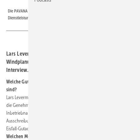
PAVANA
Die PAVANA GmbH ist ein führender Anbieter von hochspezialisierten
Dienstleistungen im Bereich der Windenergieplanung.
Lars Levermann, Geschäftsführer des hochspezialisierten
Windplanungsdienstleisters, PAVANA GmbH, im
Interview.
Welche Gutachten bieten Sie an, die genehmigungsrelevant
sind?
Lars Levermann: Wir erstellen Schall- und Schattenwurf-Gutachten für
die Genehmigung und den Standortgüternachweis zur
Inbetriebnahme. Dieser ist für die Vergütungshöhe nach der
Ausschreibung relevant. Darüber hinaus bieten wir Extremwind- und
Eisfall-Gutachten an.
Welchen Mehrwert bieten Ertragsgutachten aus Ihrem Hause?