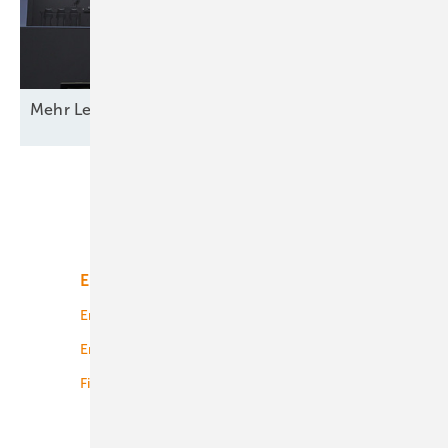
Mehr Leistung &
­Funktion
Unsere Themen
Energiemarkt
Technologie
Energierecht
Planung
Energiemärkte weltweit
Logistik
Finanzierung
Betrieb
Onshore-Wind