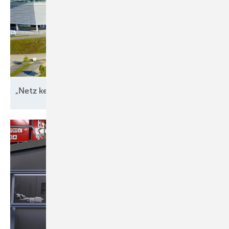
„Netz kein Engpass
mehr“