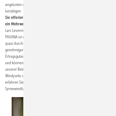
angeboten und können die hohe Zuverlässigkeit von LiDAR-Geräten
bestätigen.
Sie offerieren eine ganze Bandbreite an Dienstleistungen. Ist das
ein Mehrwert für die Kunden?
Lars Levermann: Ja, die breite Palette an Dienstleistungen von
PAVANA ist ein Mehrwert für die Kunden. Wir begleiten unsere Kunden
quasi durchs Projekt. Durch die Kombination von
genehmigungsrelevanten Gutachten, Windmessungen,
Ertragsgutachten haben Sie immer den gleichen Ansprechpartner
und können Synergien aus den einzelnen Leistungen gewinnen. Mit
unserer Betriebsdatenanalysen können PAVANA-Kunden ihre
Windparks optimieren und letztendlich den Ertrag steigern. Mehr
erfahren Sie in unserem Wind-and-Site-Forum auf den
Spreewindtagen.