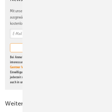
Mit unserem Newsletter erhalten Sie regelmäßig von uns
ausgewählte Informationen und Neuigkeiten, gebündelt und
kostenlos direkt ins Postfach.
Bei Anmeldung zu diesem Newsletter bin ich damit einverstanden, über
interessante Verlags- und Online-Angebote
der Marken der Alfons W.
Gentner Verlag GmbH & Co. KG
informiert zu werden. Diese
Einwilligung kann ich jederzeit widerrufen und eine Abmeldung ist
jederzeit möglich. Informationen zum Umgang mit Daten finden Sie
auch in unserer
Datenschutzerklärung
.
Weitere Inhalte