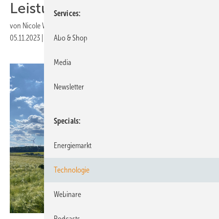
Leistungsspektrum
Services
von
Nicole Weinhold
05.11.2023
|
Druckvorschau
Abo & Shop
Media
Newsletter
Specials
Energiemarkt
Technologie
Webinare
Podcasts