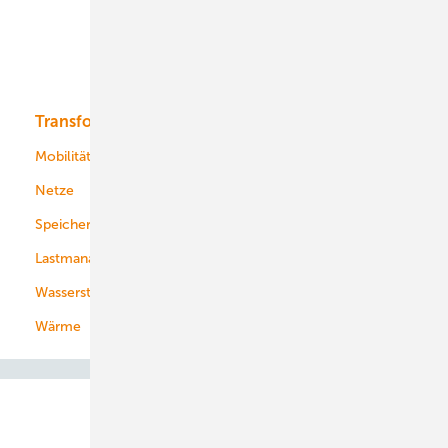
Offshore-Wind
Solar
Bioenergie
Transformation
Energieversorger
Service
Mobilität
Kommunen
Netze
Stadtwerke
Speicher
Energiekonzerne
Lastmanagement
Wasserstoff
Wärme
Abo- & Leserservice