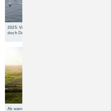
2025: Vier neue Meereswindparks stöpseln ein,
doch Deutschland verfehlt
2030-Ziel
Ab wann lohnen sich Agri-PV und Batteriespeicher