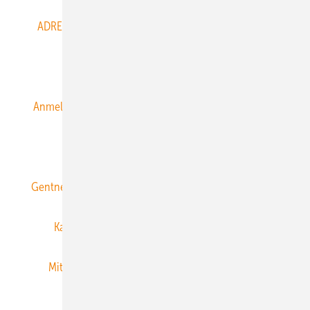
ADRESSBUCH der WIND- und SOLARENERGIE
AGB
Alle Inhalte chronologisch
Anmelden
Anmeldung & Registrierung
Datenschutz
E-Paper
ERNEUERBARE ENERGIEN abonnieren
Gentner Energy Media
Gentner Verlag
Impressum
Karriere bei Gentner
Team
Mediaservice
Mitgliedschaften und Engagement
Newsletter
Privacy Manager
RSS-Feed