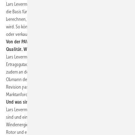
Lars Levermann: Unsere Ertrags-, Wind- oder Energiegutachten sind
die Basis für die Bewertung der Einnahmenseite von Windparks. Sie
berechnen, wie viel Energie in einem durchschnittlichen Jahr erzeugt
wird. So können Sie die Wirtschaftlichkeit berechnen, es finanzieren
oder verkaufen.
Von der PAVANA als Wind & Site Experts erwartet man hohe
Qualität. Wie stellen Sie diese z.B. bei Ertragsgutachten sicher?
Lars Levermann: Wir sind akkreditiert für die Erstellung von
Ertragsgutachten nach der technischen Richtlinie 6 der FGW. Wir sind
zudem an der Weiterentwicklung dieser Richtlinie beteiligt. Ich bin
Obmann des Fachausschusses, der die Richtlinie erstellt. Die aktuelle
Revision passt die Richtlinie an den technischen Stand und
Marktanforderungen an.
Und was sind die Marktanforderungen?
Lars Levermann: Der Markt erwartet Ertragsgutachten, die zuverlässig
sind und eine realistische Unsicherheitsabschätzung bieten. Moderne
Windenergieanlagen haben eine höhere Leistung, einen größeren
Rotor und eine größere Nabenhöhe. Dadurch sind ältere