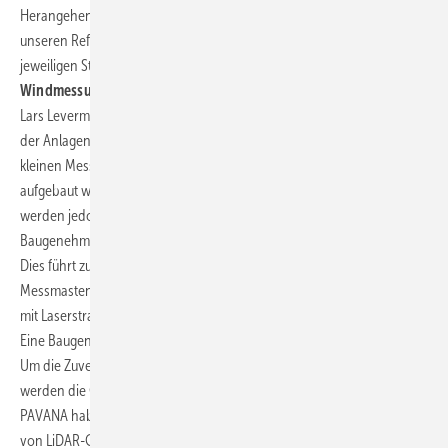
Herangehensweisen zum Teil nicht mehr aktuell. Wir prüfen mit
unseren Referenzen, wie valide diese Herangehensweisen für den
jeweiligen Standort sind.
Windmessungen werden schwieriger, je höher die Anlagen sind?
Lars Levermann: Ja, Windmessungen werden mit zunehmender Höhe
der Anlagen schwieriger. Früher wurden Windmessungen mit relativ
kleinen Messmasten durchgeführt, die leicht genehmigt und
aufgebaut werden konnten. Mit zunehmender Höhe der Anlagen
werden jedoch höhere Messmasten erforderlich. Deren
Baugenehmigung kann schon mal ein Jahr auf sich warten lassen.
Dies führt zu Verzögerungen und höheren Kosten. Eine Alternative zu
Messmasten sind LiDAR-Messungen. LiDAR-Geräte messen den Wind
mit Laserstrahlen bis zu 300 m Höhe und sind relativ klein und mobil.
Eine Baugenehmigung ist nicht erforderlich.
Um die Zuverlässigkeit von LiDAR-Messungen zu gewährleisten,
werden die Geräte vor und nach jedem Einsatz verifiziert. Wir als
PAVANA haben als erstes Unternehmen in Deutschland Verifikationen
von LiDAR-Geräten für die modernen Nabenhöhen bis 200 m