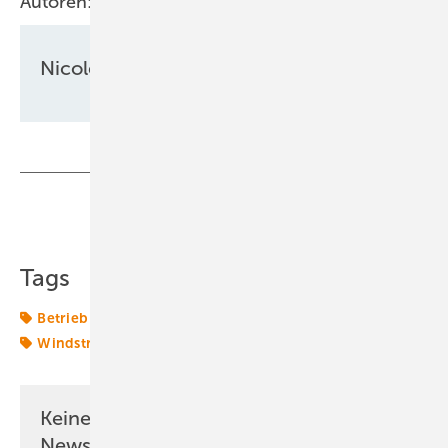
Autoren:
Nicole Weinhold
Teilen
Link kopieren
Tags
Betrieb
Windenergie
Windmarkt
Windmessung
Windstromvermarktung
Keine Zeit? Kein Problem mit dem ERE
Newsletter!