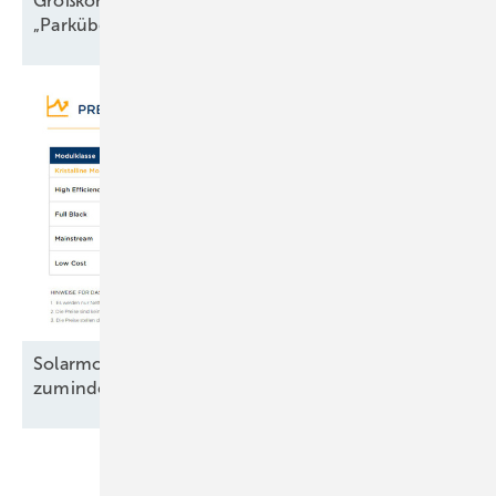
Großkomponentendienst auf See:
„Parkübergreifende
Troubleshooter“
Solarmodule: Preisanstieg legt Pause ein –
zumindest
teilweise