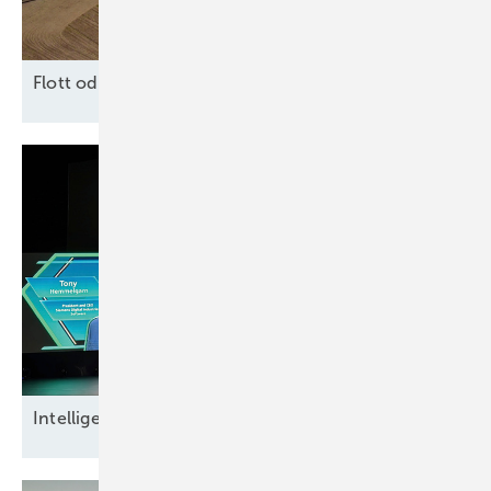
F lott oder
Schrott?
Intel ligente
Datensicherheit