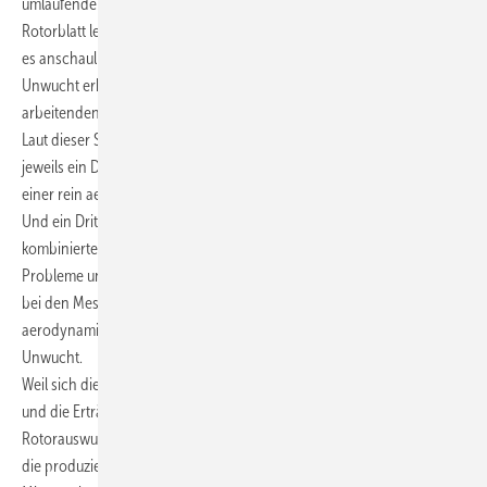
umlaufenden aerodynamischen Kräften: Steht beispielsweise ein
Rotorblatt leicht im falschen Winkel, müssen die anderen Rotorblätter
es anschaulich gesprochen mitziehen. Die aerodynamisch bedingte
Unwucht erhöht die Schwingungen – und sorgt wegen ungleichmäßig
arbeitenden Rotorblättern für Ertragsausfälle.
Laut dieser Statistik hat von den Anlagen mit unzulässiger Unwucht
jeweils ein Drittel eine reine Massenunwucht, ein Drittel leidet unter
einer rein aerodynamischen Unwucht aus Blattwinkeldifferenzen.
Und ein Drittel der fehlerhaften Rotorblätter ist durch eine
kombinierte Unwucht belastet: Hierbei überlagern sich beide
Probleme und deren Effekte. Dies wiederum führt zu Schwierigkeiten
bei den Messungen. In solchen Fällen verfälschen die Kräfte aus der
aerodynamischen Unwucht die Daten der massenbedingten
Unwucht.
Weil sich die Unwuchtfehler auf die Lebensdauer der Komponenten
und die Erträge auswirken, gilt aber auch: Durch periodisches
Rotorauswuchten ließen sich die Stromgestehungskosten senken und
die produzierte Strommenge erhöhen.