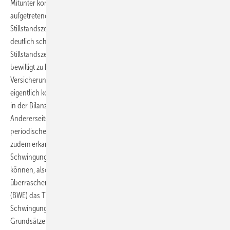
Mitunter kommunizieren Betriebsführer den Anlagenbesitzern, ein
aufgetretener Getriebeschaden sei samt damit verbundener
Stillstandszeiten unvermeidlich. Denn für Betriebsführer ist es oft
deutlich schwieriger, die finanziellen Mittel für die Vermeidung von
Stillstandszeiten durch präventives periodisches Rotorauswuchten
bewilligt zu bekommen – auch, weil viele Schäden von der
Versicherung oder durch den Vollwartungsvertrag gedeckt sind. Die
eigentlich kostengünstigere Unwuchtmessung taucht hingegen später
in der Bilanz der Betriebsführer als Zusatzkostenpunkt auf.
Andererseits gibt es durchaus schon Betreiber, die den Nutzen der
periodischen Unwuchtprüfung schätzen. Sachverständige haben
zudem erkannt, dass unzulässige Unwuchten per
Schwingungsmessung schon bei Inbetriebnahme gefunden werden
können, also wenn Schäden noch vermeidbar sind. Nicht
überraschend ist es daher, dass der Bundesverband Windenergie
(BWE) das Thema Rotorunwucht mitsamt zugehöriger
Schwingungsmessung im Oktober 2012 auch in seine überarbeiteten
Grundsätze der wiederkehrenden Anlagenzustandsprüfung