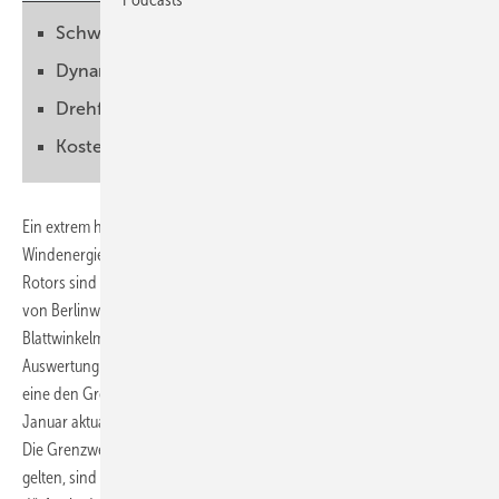
Schwingungen durch Unwuchten
Dynamische Wuchtung üblich
Drehfrequentes Erdbeben
Kosten- und Nutzen-Bewertung
Ein extrem hoher Anteil der von der Firma Berlinwind untersuchten
Windenergieanlagen weist eine Unwucht auf. Die Drehungen des
Rotors sind also aus dem Gleichgewicht. Seit 2004 haben Mitarbeiter
von Berlinwind nahezu 800 Rotorauswuchtungen und 750
Blattwinkelmessungen an rund 1.000 Anlagen vorgenommen. Die
Auswertung dieser Maßnahmen zeigt: 45 Prozent der Turbinen haben
eine den Grenzwert überschreitende Unwucht. Dabei wurde die im
Januar aktualisierte Statistik um vorab auffällige Anlagen bereinigt.
Die Grenzwerte, ab wann die Drehungen eines Rotors als unwuchtig
gelten, sind für jeden Anlagentyp in der Zertifizierung festgelegt. Sie