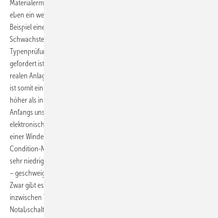
Materialermüdung durch die permanenten Betriebsschwingungen
eben ein wesentliches Auslegungskriterium für das Design zum
Beispiel eines Rotorblatts.
Schwachstelle der Richtlinien ist, dass zwar auf dem Papier in den
Typenprüfungen meist das Einhalten der Unwuchtgrenzwerte
gefordert ist, aber nirgends der Nachweis durch eine Messung an der
realen Anlage, außer vielleicht am Prototyp. Eine unzulässige Unwucht
ist somit ein unsichtbarer Mangel, da die reale Maschinenbelastung
höher als in den Zertifizierungsberechnungen ist.
Anfangs unsichtbar sind diese Unwuchten auch, weil die übliche
elektronische Zustandsüberwachung für die einzelnen Komponenten
einer Windenergieanlage das Problem nicht erkennt. Diese
Condition-Monitoring-Systeme (CMS) haben nämlich keine für die
sehr niedrigen Drehfrequenzen unter 0,5 Hertz geeigneten Sensoren
– geschweige denn eine geeignete Auswertungssoftware.
Zwar gibt es einige wenige Windenergieanlagenhersteller, die
inzwischen Turmschwingungssensoren nicht nur für die
Notabschaltung eingebaut haben. Sie sehen auch durch geeignete