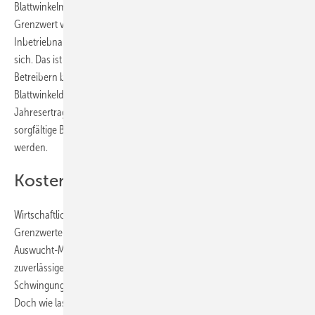
Blattwinkelmessungen zeigen, dass rund ein Drittel der Turbinen den
Grenzwert von meist 0,5 Grad überschreitet, oft schon ab der
Inbetriebnahme. Diese Art von Unwuchten bringt Ertragsverluste mit
sich. Das ist in Vergleichen vor und nach Blattwinkeleinstellungen von
Betreibern bestätigt worden. Oberhalb von 1,5 Grad
Blattwinkeldifferenz können die Unwuchten schnell zehn Prozent des
Jahresertrags ausmachen. Natürlich kann umgekehrt durch
sorgfältige Blattwinkelneueinstellungen auch ein Mehrertrag erzielt
werden.
Kosten- und Nutzen-Bewertung
Wirtschaftlich sinnvoll ist es, nur an den Windturbinen mit über die
Grenzwerte hinausgehenden Unwuchten auch die komplette
Auswucht-Messkampagne durchzuführen. Hingegen gibt es auch
zuverlässige Verfahren zur Unwuchtprüfung mit nur einem
Schwingungsmesslauf.
Doch wie lassen sich Kosten und Nutzen des Rotorauswuchtens im