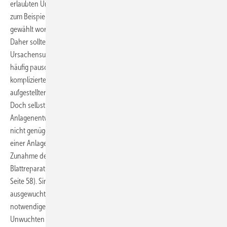
erlaubten Unwuchtschwingungen nicht berücksichtigt werden, kann
zum Beispiel beim Getriebe die Materialwandstärke nicht steif genug
gewählt worden sein.
Daher sollten Rotor-Unwuchtmessungen generell Teil der
Ursachensuche auch bei Komponentenschäden sein – anstatt wie
häufig pauschal von einer Fehlkonstruktion zu sprechen oder es auf
komplizierte Windverhältnisse zu schieben. Diese sind bei der schon
aufgestellten Turbine ohnehin unabänderlich.
Doch selbst wenn die erlaubte Dimension der Unwucht beim
Anlagenentwurf eingerechnet wird, ist das Phänomen noch lange
nicht genügend berücksichtigt: Ein in der Auslegung, also im Design
einer Anlage komplett vernachlässigter Fakt ist die betriebsbedingte
Zunahme der Unwuchten: Durch Erosion, Wassereinlagerung,
Blattreparaturen und mehr nehmen Massenunwuchten zu (Grafik
Seite 58). Sind die Windturbinen nicht bei der Inbetriebnahme
ausgewuchtet worden, verschleißen die Komponenten sogar
notwendigerweise schneller als geplant. Bei aerodynamischen
Unwuchten im Rotor kommt ein Weiteres hinzu: