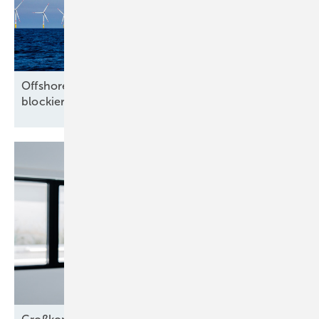
Offshore-Branche warnt vor Milliardenrisiko und
blockierten
Nordsee-Flächen