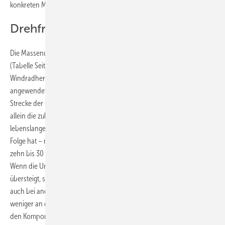
konkreten Multimegawattwindturbine aus.
Drehfrequentes Erdbeben
Die Massenunwucht-Grenzwerte streuen in einem großen Bereich
(Tabelle Seite 58). Sie streuen entsprechend den Vorgaben der
Windradhersteller. Es kann also kein einzelner universaler Grenzwert
angewendet werden. Rechnet man den Grenzwert in die gerade
Strecke der Gondel-Schwingbewegungen um, so sieht man, dass
allein die zulässige Massenunwucht bei einigen Anlagentypen ein
lebenslanges drehfrequentes Erdbeben am Maschinenträger zur
Folge hat – mit Bewegungen von bis zu einigen Zentimetern. Und das
zehn bis 30 Millionen Mal in 20 Jahren.
Wenn die Unwucht das Zwei- bis Dreifache des Grenzwerts
übersteigt, sind die materialseitigen Sicherheitsfaktoren für Ermüdung
auch bei anderen Komponenten bald aufgebraucht. Das liegt teilweise
weniger an den Komponenten als an Auslegungsspezifikationen, die
den Komponentenzulieferern vorgegeben wurden. Wenn die