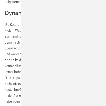
aufgenommen hat.
Dynamische Wuchtung üblich
Die Rotoren fast sämtlicher Turbinenarten außerhalb der Windenergie
– ob in Wasser-, Dampf- oder Gaskraftwerken sowie beispielsweise
auch am Flugzeug – werden nach dem Zusammenbau auf jeden Fall
dynamisch gewuchtet und meist auf Unwuchtschwingungen
überwacht. Das heißt: Die Dienstleister schalten die Maschine ein –
und während sie rotiert, messen sie die Schwingungen an ihr. Warum
also sollte das Problem möglicher Unwuchten bei Windrotoren
vernachlässigbar sein, zumal jedes Rotorblatt aufgrund des noch
immer hohen Handarbeitsanteils in der Fertigung ein Unikat ist?
Die europäischen Auslegungsnormen und -richtlinien (IEC 61400-1,
Richtlinie nach Germanischer Lloyd sowie des Deutschen Instituts für
Bautechnik) fordern Grenzwerte und deren Berücksichtigung bereits
in der Auslegungssimulation für die gesamte Lebensdauer. Denn
neben den seltenen Extremlasten ist bei Windenergieanlagen die