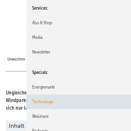
Services
Abo & Shop
Media
Foto: Berlinwind
Newsletter
Unwuchten können teuer werden.
Specials
Energiemarkt
Ungleiche Rotorblätter sind ein häufiges Phänomen in
Windparks. Schadensvermeidung durch Prävention setzt
Technologie
sich nur langsam durch.
Webinare
Inhalt
Podcasts