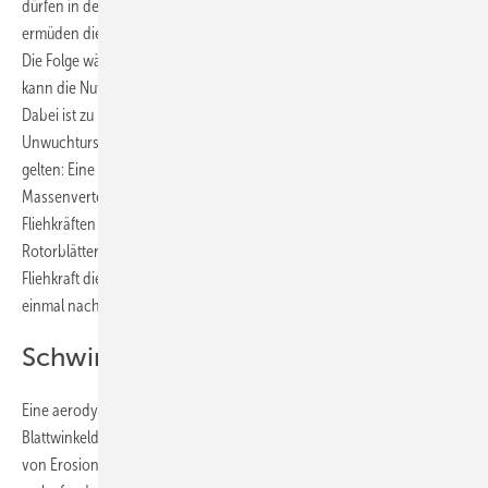
dürfen in der gesamten Nutzungsdauer nie überschritten sein, sonst
ermüden die erhöhten Unwuchtschwingungen das Material vorzeitig.
Die Folge wären erhöhte Ausfallraten. Bei sehr großen Unwuchten
kann die Nutzungsdauer stark verkürzt sein.
Dabei ist zu beachten, dass sich zwei unterschiedliche physikalische
Unwuchtursachen überlagern, für die jeweils separate Grenzwerte
gelten: Eine massenbedingte Unwucht aufgrund ungleicher
Massenverteilung im Rotor. Sie führt zu schädlichen umlaufenden
Fliehkräften und erhöht die Schwingungen. Die schwereren
Rotorblätter ziehen dabei auf ihrer Umlaufbahn durch ihre größere
Fliehkraft die Gondel bei jeder Umdrehung einmal nach links und
einmal nach rechts.
Schwingungen durch Unwuchten
Eine aerodynamisch bedingte Unwucht zum Beispiel aufgrund von
Blattwinkeldifferenzen, Unterschieden in den Blattverwindungen oder
von Erosion. Diese Ursachen führen zu so genannten asymmetrisch