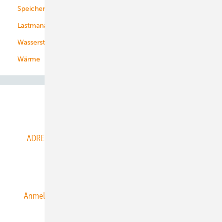
Speicher
Energiekonzerne
Lastmanagement
Wasserstoff
Wärme
Abo- & Leserservice
ADRESSBUCH der WIND- und SOLARENERGIE
AGB
Alle Inhalte chronologisch
Anmelden
Anmeldung & Registrierung
Datenschutz
E-Paper