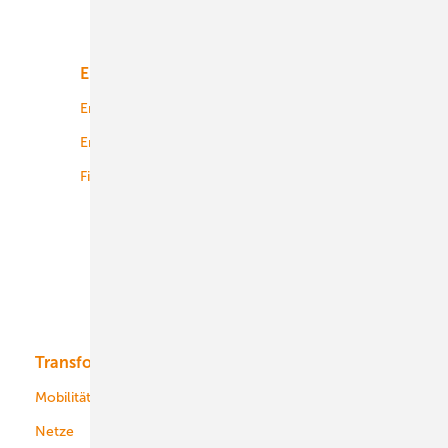
Unsere Themen
Energiemarkt
Technologie
Energierecht
Planung
Energiemärkte weltweit
Logistik
Finanzierung
Betrieb
Onshore-Wind
Offshore-Wind
Solar
Bioenergie
Transformation
Energieversorger
Service
Mobilität
Kommunen
Netze
Stadtwerke