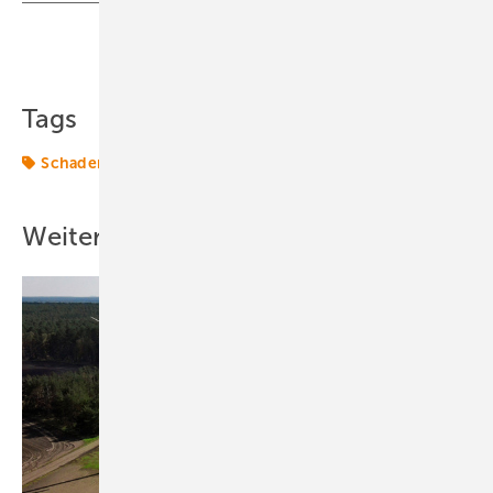
Teilen
Link kopieren
Tags
Schaden
Windtechnik
onshore-wind
Weitere Inhalte