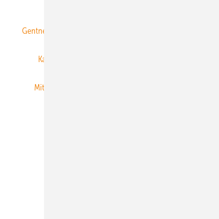
ERNEUERBARE ENERGIEN abonnieren
Gentner Energy Media
Gentner Verlag
Impressum
Karriere bei Gentner
Team
Mediaservice
Mitgliedschaften und Engagement
Newsletter
Privacy Manager
RSS-Feed
Veranstaltungen / Webinare
© 2026 ERNEUERBARE ENERGIEN