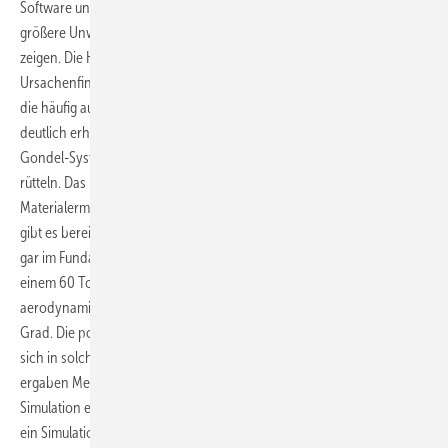
Software und Experten in ihrer Fernüberwachungszentrale, wenn sich
größere Unwuchtprobleme etwa in Gestalt häufiger Abschaltungen
zeigen. Die Hersteller benötigen dann aber Experten zur
Ursachenfindung und Problemlösung. Ihr Zeitdruck ist groß: Schon
die häufig auftretende moderate Grenzwertüberschreitung verursacht
deutlich erhöhte Blattlasten sowie Vibrationen des gesamten Turm-
Gondel-Systems, die an allen Komponenten der Windenergieanlagen
rütteln. Das Ergebnis ist ein exponentieller Anstieg der
Materialermüdung (Grafik Seite 58). Bei größeren Rotorunwuchten
gibt es bereits nach kurzer Betriebszeit Risse im Maschinenträger und
gar im Fundament. Ein Beispiel: Multimegawattanlagen mit vielleicht
einem 60 Tonnen schweren Rotor haben nicht selten gravierende
aerodynamische Unwuchten durch Blattwinkeldifferenzen bis sieben
Grad. Die potenzielle Nutzungsdauer der gesamten Anlage verkürzt
sich in solchen Extremfällen drastisch auf unter zehn Jahre. Das
ergaben Messungen der Firma Berlinwind – und die anschließende
Simulation eines Windturbinenherstellers: Der gab die Messwerte in
ein Simulationsprogramm und rechnete damit die Lebensdauer einer