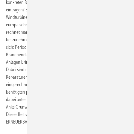
konkreten Fall bewerten und in die Windparkbilanzrechnung
eintragen? Betrachtet man als Fallstudie einen Park mit 100
Windturbinen der Zwei-Megawatt-Klasse und die auf der
europäischen Windmesse EWEA 2013 vorgestellte Unwuchtstatistik,
rechnet man mögliche Ertragsausfälle durch Blattwinkelfehlstellungen
bei zunehmender Unwucht gemäß dieser Statistik mit ein, so ergibt
sich: Periodisches Auswuchten im Falle der dem
Branchendurchschnitt entsprechenden 20-jährigen Laufzeit der
Anlagen bringt mindestens 17 Millionen Euro geldwerten Vorteil.
Dabei sind die Einnahmeverluste durch Turbinenstillstandszeiten für
Reparaturen der aus Unwuchten entstandenen Schäden noch nicht
eingerechnet. Die Kosten für die in 20 Jahren an allen 100 Anlagen
benötigten periodischen Auswuchtprüfungen und -messungen liegen
dabei unter einem Zwanzigstel dessen. (Dr. Christoph Heilmann,
Anke Grunwald, Michael Melsheimer, Berlinwind GmbH)
Dieser Beitrag erschien erstmals in der April-Ausgabe 2013 von
ERNEUERBARE ENERGIEN - Das Magazin.