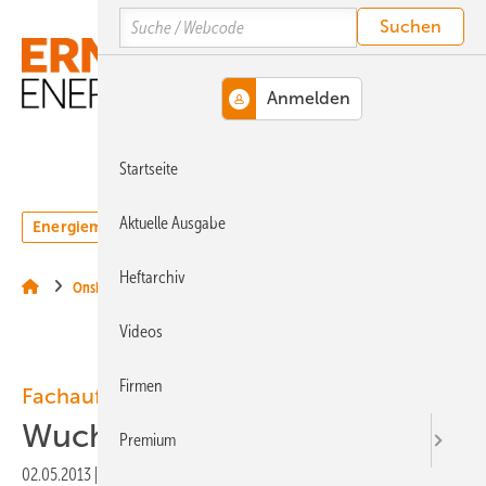
Springe
Springe
Springe
Search
auf
auf
auf
Hauptinhalt
Hauptmenü
SiteSearch
MENÜ
Startseite
Aktuelle Ausgabe
Energiemarkt
Technologie
Webinare
Podcasts
Heftarchiv
Onshore-Wind
Videos
Firmen
Fachaufsatz
Wuchtige Differenzen
Premium
02.05.2013
|
Druckvorschau