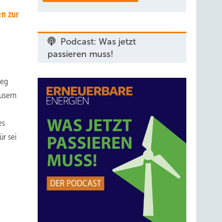
en zur
Podcast: Was jetzt
passieren muss!
Weg
usern
es
ür sei