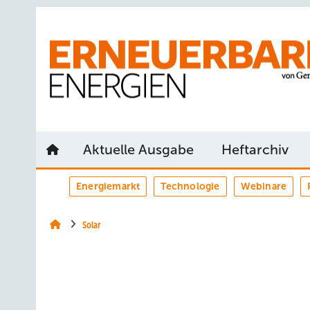
Springe
Springe
Springe
auf
auf
auf
Hauptinhalt
Hauptmenü
SiteSearch
Aktuelle Ausgabe
Heftarchiv
Energiemarkt
Technologie
Webinare
Solar