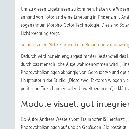
Um zu diesen Ergebnissen zu kommen, haben die Wissen
anhand von Fotos und eine Erhebung in Präsenz mit Ans
sogenannten Morpho-Color-Technologie. Dies sind Solarm
Lichtbrechung sorgt.
Solarfassaden: Mehr Klarheit beim Brandschutz und wenig
Dadurch wird nur ein eng abgestimmter Bestandteil des Lich
durch das menschliche Auge wahrgenommen wird. „Eine wic
Photovoltaikanlagen abhängig von Gebäudetyp und optisc
Hauptautorin der Studie. „Diese zwei Faktoren wiegen vi
politische Einstellungen oder Umweltbedenken“, erklärt s
Module visuell gut integrie
Co-Autor Andreas Wessels vom Fraunhofer ISE ergänzt: „Di
Photovoltaikanlagen auf und an Gebäuden. Sie bestätigt, 