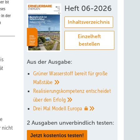
er ist
Heft 06-2026
eses
 in der
Inhaltsverzeichnis
n
Einzelheft
bestellen
is
Aus der Ausgabe:
ät
Grüner Wasserstoff bereit für große
Maßstäbe
Realisierungskompetenz entscheidet
über den
Erfolg
Drei Mal Modell
Europa
he
2 Ausgaben unverbindlich testen:
 nicht
Jetzt kostenlos testen!