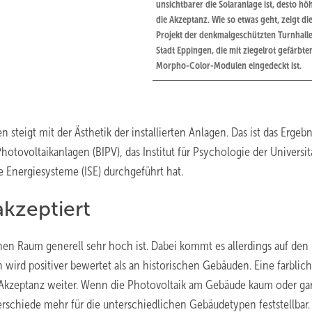
unsichtbarer die Solaranlage ist, desto höh
die Akzeptanz. Wie so etwas geht, zeigt di
Projekt der denkmalgeschützten Turnhalle
Stadt Eppingen, die mit ziegelrot gefärbte
Morpho-Color-Modulen eingedeckt ist.
teigt mit der Ästhetik der installierten Anlagen. Das ist das Ergebn
hotovoltaikanlagen (BIPV), das Institut für Psychologie der Universit
e Energiesysteme (ISE) durchgeführt hat.
akzeptiert
nen Raum generell sehr hoch ist. Dabei kommt es allerdings auf den
ird positiver bewertet als an historischen Gebäuden. Eine farblic
 Akzeptanz weiter. Wenn die Photovoltaik am Gebäude kaum oder gar
rschiede mehr für die unterschiedlichen Gebäudetypen feststellbar.