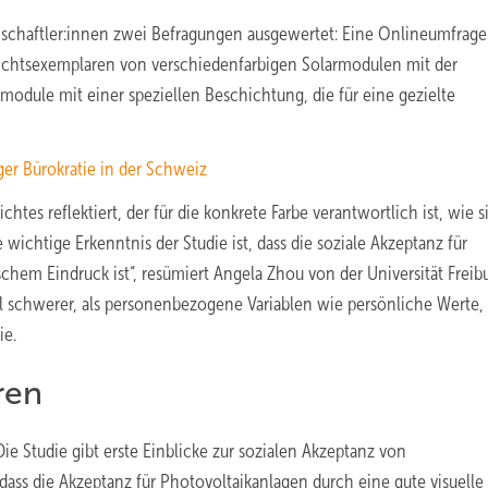
schaftler:innen zwei Befragungen ausgewertet: Eine Onlineumfrage
ichtsexemplaren von verschiedenfarbigen Solarmodulen mit der
odule mit einer speziellen Beschichtung, die für eine gezielte
er Bürokratie in der Schweiz
tes reflektiert, der für die konkrete Farbe verantwortlich ist, wie s
htige Erkenntnis der Studie ist, dass die soziale Akzeptanz für
hem Eindruck ist“, resümiert Angela Zhou von der Universität Freib
el schwerer, als personenbezogene Variablen wie persönliche Werte,
ie.
ren
e Studie gibt erste Einblicke zur sozialen Akzeptanz von
dass die Akzeptanz für Photovoltaikanlagen durch eine gute visuelle