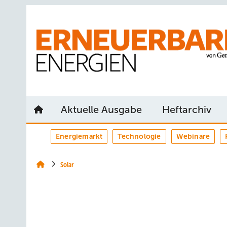
Springe
Springe
Springe
auf
auf
auf
Hauptinhalt
Hauptmenü
SiteSearch
Aktuelle Ausgabe
Heftarchiv
Energiemarkt
Technologie
Webinare
Solar