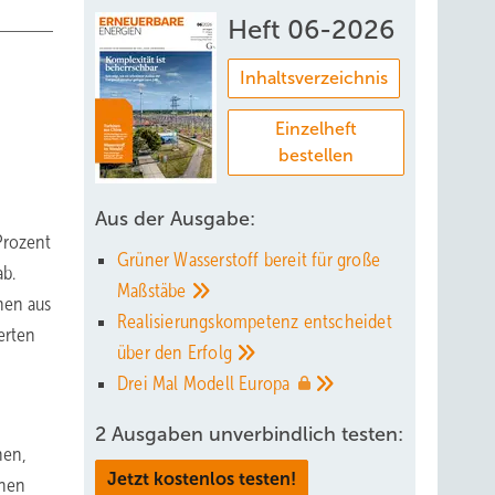
Heft 06-2026
Inhaltsverzeichnis
Einzelheft
bestellen
Aus der Ausgabe:
Prozent
Grüner Wasserstoff bereit für große
ab.
Maßstäbe
nen aus
Realisierungskompetenz entscheidet
erten
über den
Erfolg
Drei Mal Modell
Europa
2 Ausgaben unverbindlich testen:
hen,
Jetzt kostenlos testen!
chen