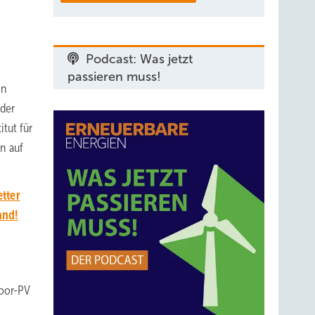
Podcast: Was jetzt
passieren muss!
en
 der
tut für
n auf
tter
and!
Moor-PV