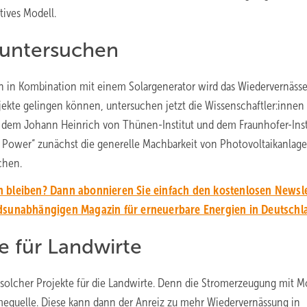
tives Modell.
 untersuchen
nn in Kombination mit einem Solargenerator wird das Wiedervernäss
jekte gelingen können, untersuchen jetzt die Wissenschaftler:innen
em Johann Heinrich von Thünen-Institut und dem Fraunhofer-Insti
r Power“ zunächst die generelle Machbarkeit von Photovoltaikanlage
chen.
 bleiben? Dann abonnieren Sie einfach den kostenlosen Newsle
unabhängigen Magazin für erneuerbare Energien in Deutschl
e für Landwirte
olcher Projekte für die Landwirte. Denn die Stromerzeugung mit 
hmequelle. Diese kann dann der Anreiz zu mehr Wiedervernässung in