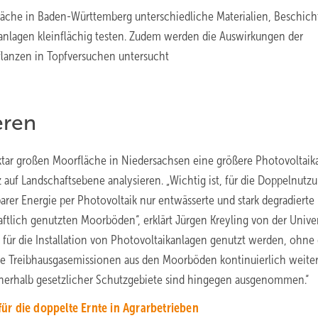
tfläche in Baden-Württemberg unterschiedliche Materialien, Beschic
nlagen kleinflächig testen. Zudem werden die Auswirkungen der
flanzen in Topfversuchen untersucht
eren
tar großen Moorfläche in Niedersachsen eine größere Photovoltaik
z auf Landschaftsebene analysieren. „Wichtig ist, für die Doppelnutz
rer Energie per Photovoltaik nur entwässerte und stark degradierte
aftlich genutzten Moorböden“, erklärt Jürgen Kreyling von der Univer
für die Installation von Photovoltaikanlagen genutzt werden, ohne 
e Treibhausgasemissionen aus den Moorböden kontinuierlich weite
nerhalb gesetzlicher Schutzgebiete sind hingegen ausgenommen.“
r die doppelte Ernte in Agrarbetrieben