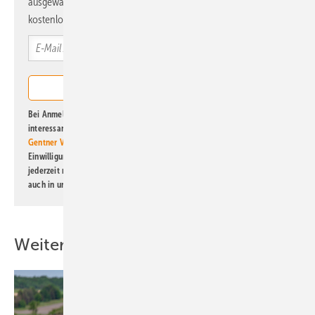
ausgewählte Informationen und Neuigkeiten, gebündelt und
kostenlos direkt ins Postfach.
Bei Anmeldung zu diesem Newsletter bin ich damit einverstanden, über
interessante Verlags- und Online-Angebote
der Marken der Alfons W.
Gentner Verlag GmbH & Co. KG
informiert zu werden. Diese
Einwilligung kann ich jederzeit widerrufen und eine Abmeldung ist
jederzeit möglich. Informationen zum Umgang mit Daten finden Sie
auch in unserer
Datenschutzerklärung
.
Weitere Inhalte