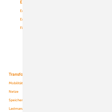
Energiemarkt
Technologie
Energierecht
Planung
Energiemärkte weltweit
Logistik
Finanzierung
Betrieb
Onshore-Wind
Offshore-Wind
Solar
Bioenergie
Transformation
Energieversorger
Service
Mobilität
Kommunen
Netze
Stadtwerke
Speicher
Energiekonzerne
Lastmanagement