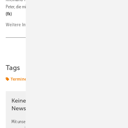
Peter, die mit ihren Grußworten die Veranstaltung eröffnen werden.
(fk)
Weitere Informationen:
www.bee-ev.de
Teilen
Link kopieren
Tags
Termine & Veranstaltungen
Keine Zeit? Kein Problem mit dem ERE
Newsletter!
Mit unserem Newsletter erhalten Sie regelmäßig von uns