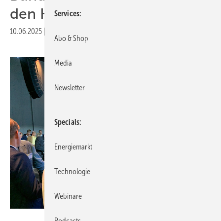
den Koalitionsvertrag
Services
10.06.2025
|
Veröffentlicht in
Ausgabe 05-2025
|
Druckvorschau
Abo & Shop
Media
Newsletter
Specials
Energiemarkt
Technologie
Webinare
Foto: Nicole Weinhold
Podcasts