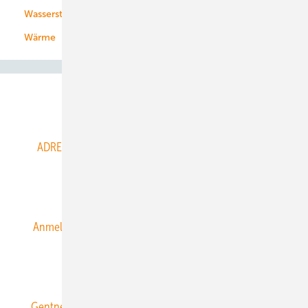
Wasserstoff
Wärme
Abo- & Leserservice
ADRESSBUCH der WIND- und SOLARENERGIE
AGB
Alle Inhalte chronologisch
Anmelden
Anmeldung & Registrierung
Datenschutz
E-Paper
ERNEUERBARE ENERGIEN abonnieren
Gentner Energy Media
Gentner Verlag
Impressum