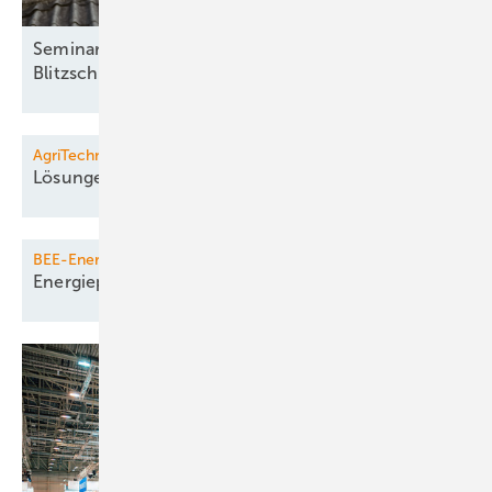
Seminar: Basisqualifikation für die
Blitzschutzfachkraft
AgriTechnica
Lösungen für die
Landwirtschaft
BEE-Energiedialog
Energiepolitischer
Jahresauftakt