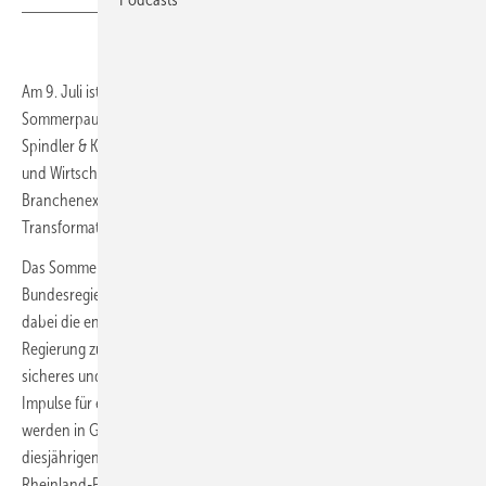
Am 9. Juli ist es wieder so weit: Kurz vor der parlamentarischen
Sommerpause lädt der Bundesverband Erneuerbare Energie (BEE) ins
Spindler & Klatt in Berlin ein, um mit 1.500 Gästen aus Gesellschaft
und Wirtschaft sowie politische Vertreter:innen und
Branchenexpert:innen über aktuelle Herausforderungen der
Transformation zu diskutieren.
Das Sommerfest bietet Gelegenheit, den Koalitionsvertrag der neuen
Bundesregierung genau unter die Lupe zu nehmen. Im Fokus stehen
dabei die entscheidenden Fragen: Welche Vorhaben wird die
Regierung zuerst umsetzen? Was ist der Branche wichtig, um ein
sicheres und bezahlbares Energiesystem zu gestalten? Die wichtigsten
Impulse für eine Zukunft mit 100 Prozent erneuerbaren Energien
werden in Grußworten und Podiumsdiskussionen beleuchtet. Zu den
diesjährigen Redner:innen zählen der Ministerpräsident aus
Rheinland-Pfalz Alexander Schweitzer und BEE-Präsidentin Simone