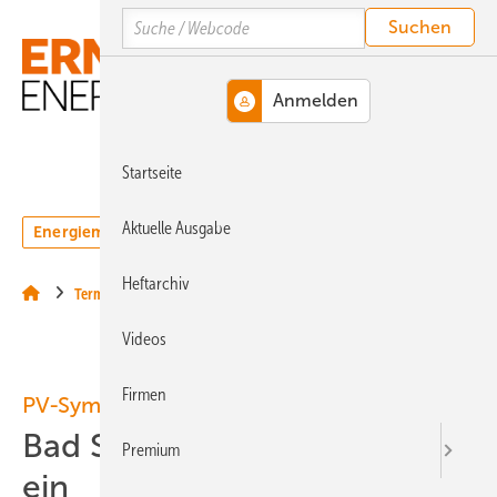
Springe
Springe
Springe
Search
auf
auf
auf
Hauptinhalt
Hauptmenü
SiteSearch
MENÜ
Startseite
Aktuelle Ausgabe
Energiemarkt
Technologie
Webinare
Podcasts
Heftarchiv
Termine & Veranstaltungen
Videos
Firmen
PV-Symposium
Bad Staffelstein lädt wieder
Premium
ein