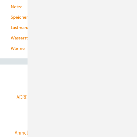
Netze
Stadtwerke
Speicher
Energiekonzerne
Lastmanagement
Wasserstoff
Wärme
Abo- & Leserservice
ADRESSBUCH der WIND- und SOLARENERGIE
AGB
Alle Inhalte chronologisch
Anmelden
Anmeldung & Registrierung
Datenschutz
E-Paper