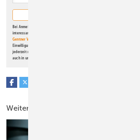
Bei Anmeldung zu diesem Newsletter bin ich damit einverstanden, über
interessante Verlags- und Online-Angebote
der Marken der Alfons W.
Gentner Verlag GmbH & Co. KG
informiert zu werden. Diese
Einwilligung kann ich jederzeit widerrufen und eine Abmeldung ist
jederzeit möglich. Informationen zum Umgang mit Daten finden Sie
auch in unserer
Datenschutzerklärung
.
Weitere Inhalte