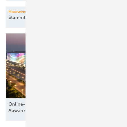
Hasewind Stammtisch
Stammtisch mit
­Fachforum
Online-Konferenz stellt Wärmenetze und
Abwärmenutzung in den
Mittelpunkt