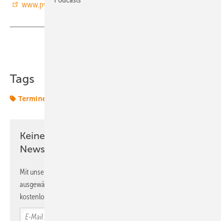
www.pv-symposium.de
Teilen
Link kopieren
Tags
Termine & Veranstaltungen
Keine Zeit? Kein Problem mit dem ERE
Newsletter!
Mit unserem Newsletter erhalten Sie regelmäßig von uns
ausgewählte Informationen und Neuigkeiten, gebündelt und
kostenlos direkt ins Postfach.