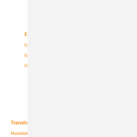
Unsere Themen
Energiemarkt
Technologie
Energierecht
Planung
Energiemärkte weltweit
Logistik
Finanzierung
Betrieb
Onshore-Wind
Offshore-Wind
Solar
Bioenergie
Transformation
Energieversorger
Service
Mobilität
Kommunen