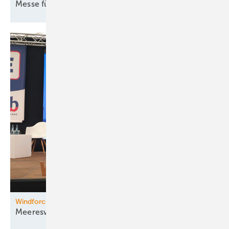
Messe für
Brennstoffzellen
Windforce Konferenz
Meereswindkraft unter der
Lupe