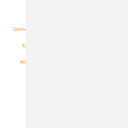
ERNEUERBARE ENERGIEN abonnieren
Gentner Energy Media
Gentner Verlag
Impressum
Karriere bei Gentner
Team
Mediaservice
Mitgliedschaften und Engagement
Newsletter
Privacy Manager
RSS-Feed
Veranstaltungen / Webinare
© 2026 ERNEUERBARE ENERGIEN