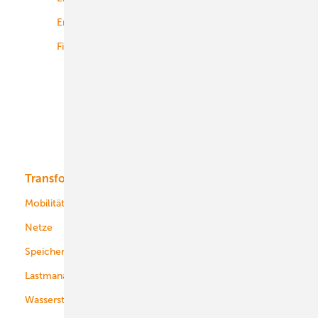
Energiemärkte weltweit
Logistik
Finanzierung
Betrieb
Onshore-Wind
Offshore-Wind
Solar
Bioenergie
Transformation
Energieversorger
Service
Mobilität
Kommunen
Netze
Stadtwerke
Speicher
Energiekonzerne
Lastmanagement
Wasserstoff