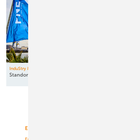
InduStry Meets Renewables
Standortvorteil
Energiewende
Unsere Themen
Energiemarkt
Technologie
Energierecht
Planung