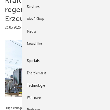
Kraftwerksblöcken und
Services
regenerativen
Erzeugungsanlagen
Abo & Shop
23.03.2026
|
Druckvorschau
Media
Newsletter
Specials
Energiemarkt
Technologie
Webinare
Алексей Кравчук - stock.adobe.com
High voltage power transformer
Podcasts