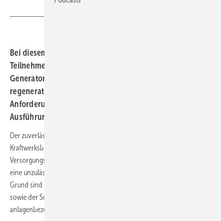
Bei diesem Haus der Technik Seminar lernen
Teilnehmende typische Schutzfunktionen für
Generatoren und Kraftwerksblöcke kennen. Für die
regenerativen Energieanlagen erfolgt die Diskussion der
Anforderungen an den Netzanschluss und die
Ausführung der Netzentkopplung.
Der zuverlässige, selektive Schutz von Generatoren und
Kraftwerksblöcken leistet einen wesentlichen Beitrag zur
Versorgungszuverlässigkeit des Elektroenergiesystems und vermeidet
eine unzulässige Beanspruchung der Betriebsmittel. Aus diesem
Grund sind Kenntnisse hinsichtlich der Auswahl der Schutzfunktionen
sowie der Schutzkonzepte erforderlich. Weiterhin ist die korrekte
anlagenbezogene Parametrierung wichtig.