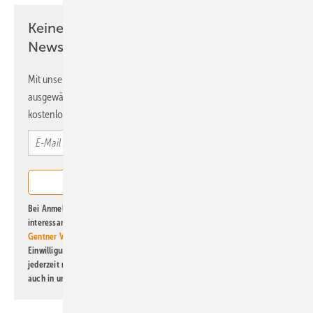
Keine Zeit? Kein Problem mit dem ERE
Newsletter!
Mit unserem Newsletter erhalten Sie regelmäßig von uns
ausgewählte Informationen und Neuigkeiten, gebündelt und
kostenlos direkt ins Postfach.
Bei Anmeldung zu diesem Newsletter bin ich damit einverstanden, über
interessante Verlags- und Online-Angebote
der Marken der Alfons W.
Gentner Verlag GmbH & Co. KG
informiert zu werden. Diese
Einwilligung kann ich jederzeit widerrufen und eine Abmeldung ist
jederzeit möglich. Informationen zum Umgang mit Daten finden Sie
auch in unserer
Datenschutzerklärung
.