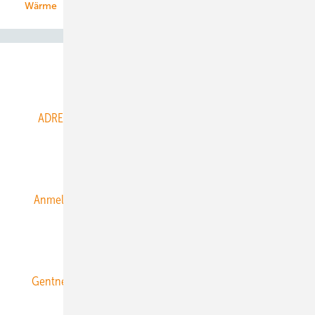
Wärme
Abo- & Leserservice
ADRESSBUCH der WIND- und SOLARENERGIE
AGB
Alle Inhalte chronologisch
Anmelden
Anmeldung & Registrierung
Datenschutz
E-Paper
ERNEUERBARE ENERGIEN abonnieren
Gentner Energy Media
Gentner Verlag
Impressum