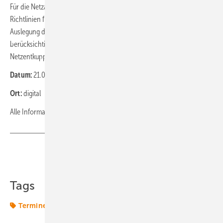
Für die Netzanbindung sind für die einzelnen Spannungsebenen
Richtlinien für den Netzanschluss zu beachten. Diese müssen bei der
Auslegung der Erzeugungsanlage sowie deren Kurzschlussströme
berücksichtigt werden. Insbesondere sind die Anforderungen zur
Netzentkupplung umzusetzen.
Datum:
21.04.2026 09:00 - 22.04.2026 16:00
Ort:
digital
Alle Informationen finden Sie hier:
Haus der Technik
Teilen
Link kopieren
Tags
Termine & Veranstaltungen