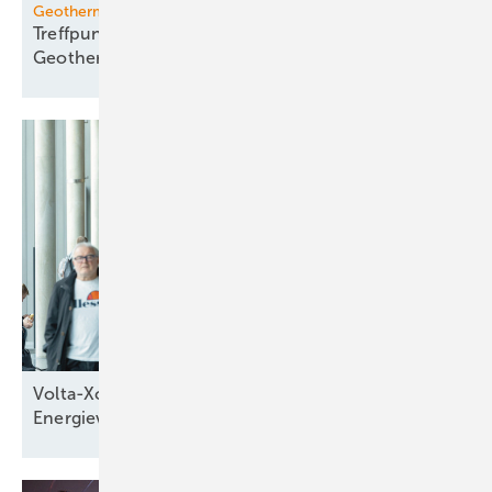
Geotherm Offenburg
Treffpunkt für die internationale
Geothermie-Community
Volta-Xchange zeigt Lösungen für die
Energieversorgung im
Wandel