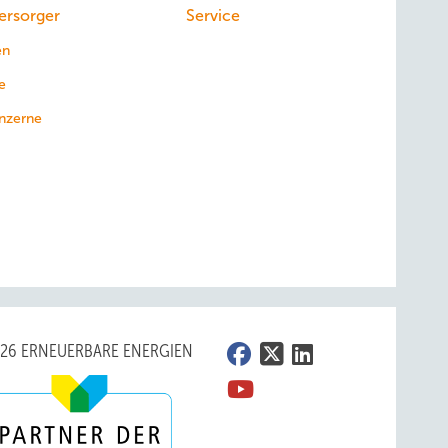
ersorger
Service
en
e
nzerne
026 ERNEUERBARE ENERGIEN