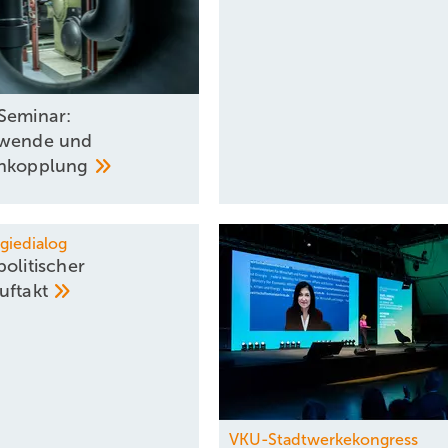
Seminar:
ewende und
enkopplung
giedialog
olitischer
uftakt
VKU-Stadtwerkekongress