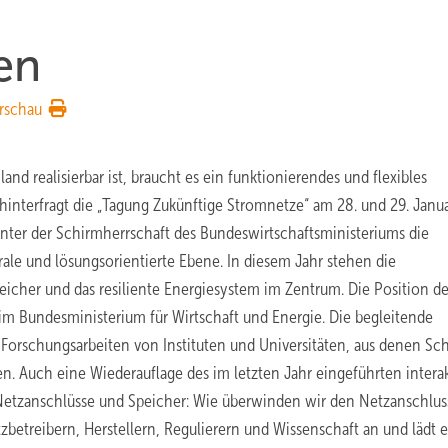
en
rschau
nd realisierbar ist, braucht es ein funktionierendes und flexibles
 hinterfragt die „Tagung Zukünftige Stromnetze“ am 28. und 29. Janu
 unter der Schirmherrschaft des Bundeswirtschaftsministeriums die
le und lösungsorientierte Ebene. In diesem Jahr stehen die
icher und das resiliente Energiesystem im Zentrum. Die Position de
 im Bundesministerium für Wirtschaft und Energie. Die begleitende
n Forschungsarbeiten von Instituten und Universitäten, aus denen Sc
. Auch eine Wiederauflage des im letzten Jahr eingeführten intera
etzanschlüsse und Speicher: Wie überwinden wir den Netzanschlus
betreibern, Herstellern, Regulierern und Wissenschaft an und lädt 