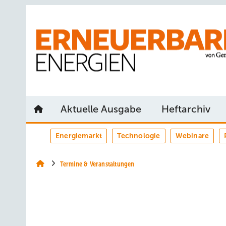
Springe
Springe
Springe
auf
auf
auf
Hauptinhalt
Hauptmenü
SiteSearch
Aktuelle Ausgabe
Heftarchiv
Energiemarkt
Technologie
Webinare
Termine & Veranstaltungen