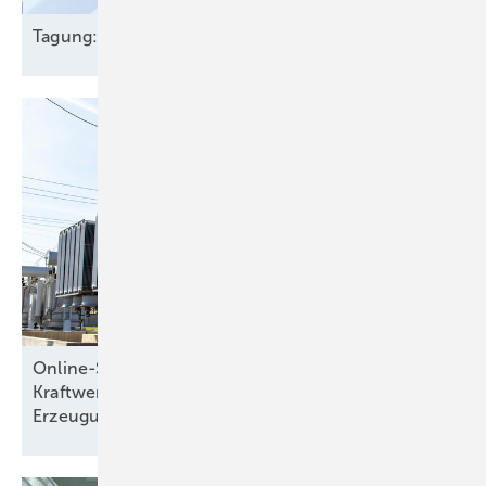
Tagung: Vehicle to
Grid
Online-Seminar: Schutz von Generatoren,
Kraftwerksblöcken und regenerativen
Erzeugungsanlagen