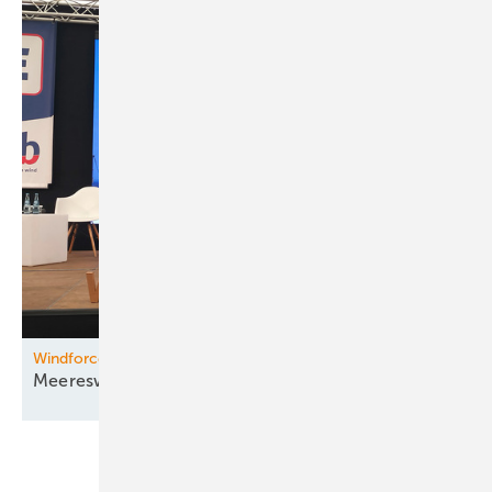
Windforce Konferenz
Meereswindkraft unter der
Lupe