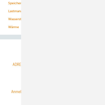
Speicher
Energiekonzerne
Lastmanagement
Wasserstoff
Wärme
Abo- & Leserservice
ADRESSBUCH der WIND- und SOLARENERGIE
AGB
Alle Inhalte chronologisch
Anmelden
Anmeldung & Registrierung
Datenschutz
E-Paper