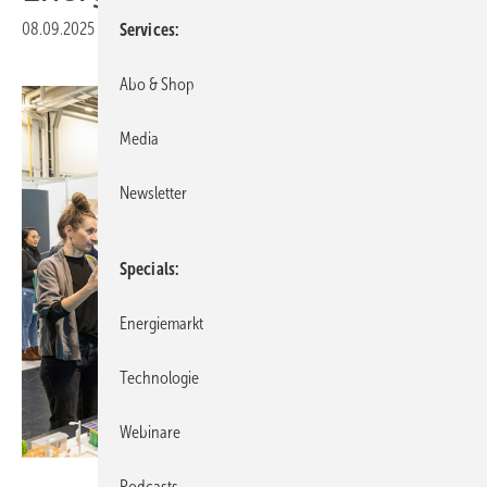
08.09.2025
|
Veröffentlicht in
Ausgabe 07-2025
|
Druckvorschau
Services
Abo & Shop
Media
Newsletter
Specials
Energiemarkt
Technologie
Webinare
Foto: Messe Augsburg
Podcasts