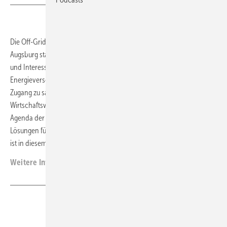
Die Off-Grid Expo & Conference findet am 30. und 31. Oktober 2025 in
Augsburg statt. Im zweijährigen Rhythmus treffen sich hier Anbieter
und Interessierte für Anwendungen einer netzunabhängigen
Energieversorgung. Neben bezahlbarer und sauberer Energie und
Zugang zu sauberem Trinkwasser stehen ebenso
Wirtschaftswachstum, nachhaltiger Konsum und Klimaschutz auf der
Agenda der Konferenz. 2023 stellten 60 Aussteller aus elf Ländern ihre
Lösungen für über 900 Besucherinnen und Besucher vor. Partnerland
ist in diesem Jahr Kenia.
(FK)
Weitere Informationen:
www.off-grid-expo.com
Teilen
Link kopieren