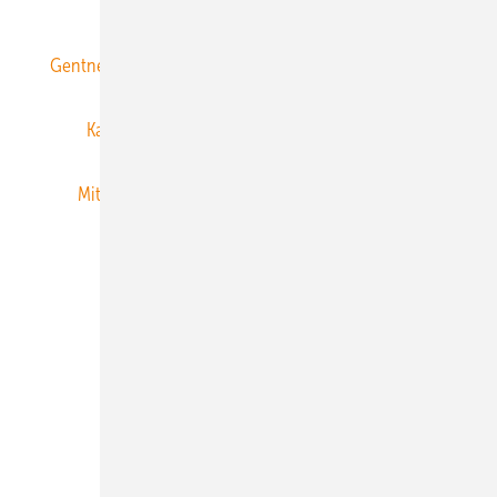
ERNEUERBARE ENERGIEN abonnieren
Gentner Energy Media
Gentner Verlag
Impressum
Karriere bei Gentner
Team
Mediaservice
Mitgliedschaften und Engagement
Newsletter
Privacy Manager
RSS-Feed
Veranstaltungen / Webinare
© 2026 ERNEUERBARE ENERGIEN