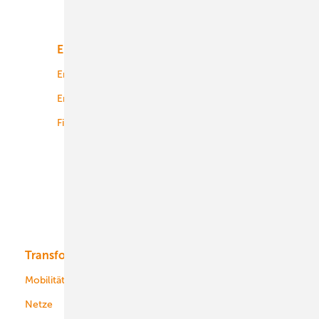
Unsere Themen
Energiemarkt
Technologie
Energierecht
Planung
Energiemärkte weltweit
Logistik
Finanzierung
Betrieb
Onshore-Wind
Offshore-Wind
Solar
Bioenergie
Transformation
Energieversorger
Service
Mobilität
Kommunen
Netze
Stadtwerke