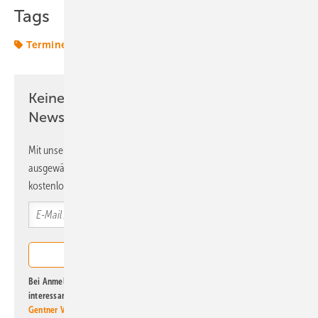
Tags
Termine & Veranstaltungen
Keine Zeit? Kein Problem mit dem ERE
Newsletter!
Mit unserem Newsletter erhalten Sie regelmäßig von uns
ausgewählte Informationen und Neuigkeiten, gebündelt und
kostenlos direkt ins Postfach.
Bei Anmeldung zu diesem Newsletter bin ich damit einverstanden, über
interessante Verlags- und Online-Angebote
der Marken der Alfons W.
Gentner Verlag GmbH & Co. KG
informiert zu werden. Diese