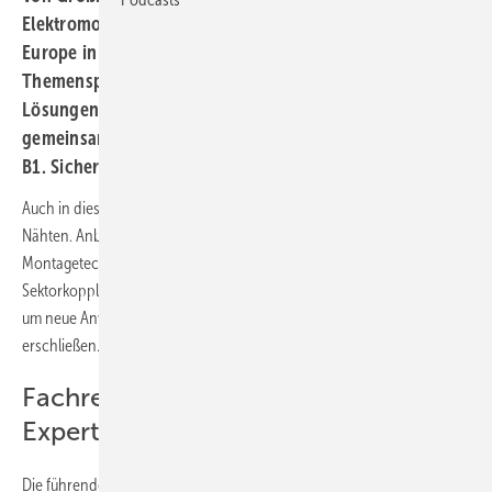
Elektromobilität bietet die Messe-Allianz The Smarter E
Europe in München Innovationen in zahlreichen
Themenspektren der Energiewende. Wie konkrete
Lösungen aussehen, zeigen führende Fachmedien
gemeinsam mit Expertinnen und Experten in Halle
B1. Sichern Sie sich rechtzeitig Ihr Freiticket!
Auch in diesem Jahr platzt die Messe München wieder aus allen
Nähten. Anbieter von Solarmodulen, Wechselrichtern,
Montagetechnik, Stromspeichern, Ladetechnik und Lösungen für die
Sektorkopplung. Installateure erhalten neue Produkte und Lösungen,
um neue Anwendungen für Privat- und Gewerbekunden zu
erschließen.
Fachredakteure diskutieren mit
Experten
Die führenden Fachmedien
Erneuerbare Energien, photovoltaik
,
PV