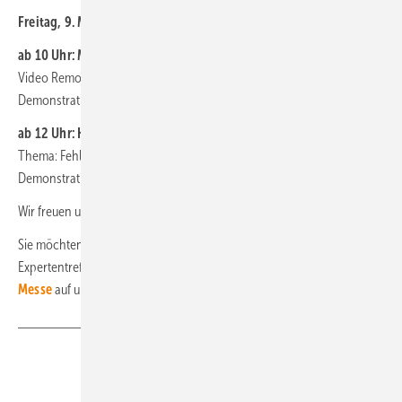
Freitag, 9. Mai 2025:
ab 10 Uhr: Martin Peters (Firma Hypercon)
Video Remote Support für Wartung und Reparaturen – mit
Demonstration
ab 12 Uhr: Klaus Terlinden/Oliver Lenckowski
(Solartektor)
Thema: Fehlersuche in Solaranlagen mit Lasertechnik – mit
Demonstration
Wir freuen uns auf Ihren Besuch und den fachlichen Austausch.
Sie möchten ein kostenfreies Ticket für Ihren Besuch beim
Expertentreff? Kein Problem: Rufen Sie den
Ticketshop der
Messe
auf und geben Sie diesen Promocode ein:
gentner_2025
Teilen
Link kopieren