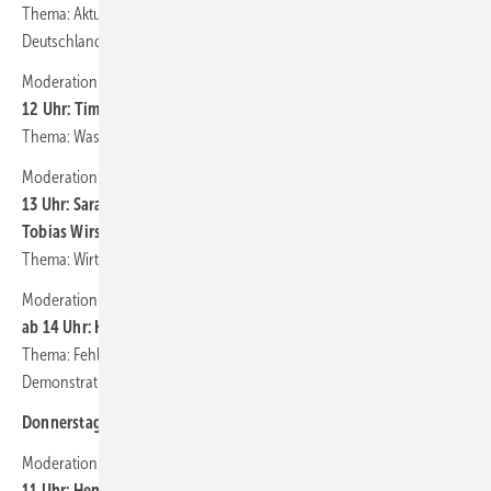
Thema: Aktuelle Rahmenbedingungen für Photovoltaik in
Deutschland
Moderation: Eva Augsten (Redaktion HZwei):
12 Uhr: Timm Peris (Enertrag)
Thema: Wasserstoffprojekt Hyphen Hydrogen in Namibia
Moderation: Fabian Kauschke (Redaktion Erneuerbare Energien):
13 Uhr: Sarah Scharfen (Intilion), Philipp Schreiber (Tesvolt),
Tobias Wirsching (EnBW)
Thema: Wirtschaftliche Perspektiven für Großspeicher
Moderation: Herbert Grab (Redaktion photovoltaik):
ab 14 Uhr: Klaus Terlinden/Oliver Lenckowski
(Solartektor)
Thema: Fehlersuche in Solaranlagen mit Lasertechnik – mit
Demonstration
Donnerstag, 8. Mai 2025:
Moderation: Eva Augsten (Redaktion HZwei):
11 Uhr: Henning Uck, Manager für strategische Projekte bei GP