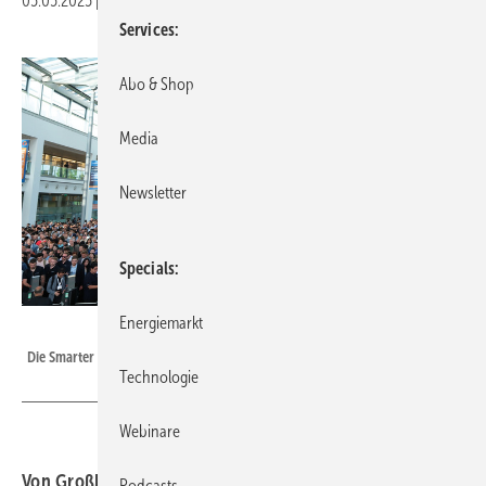
05.05.2025
|
Druckvorschau
Services
Abo & Shop
Media
Newsletter
Specials
Energiemarkt
Solar Promotion GmbH
Die Smarter E Europe findet vom 7. bis 9. Mai in München statt.
Technologie
Webinare
Von Großbatteriespeichern bis zu Entwicklungen der
Podcasts