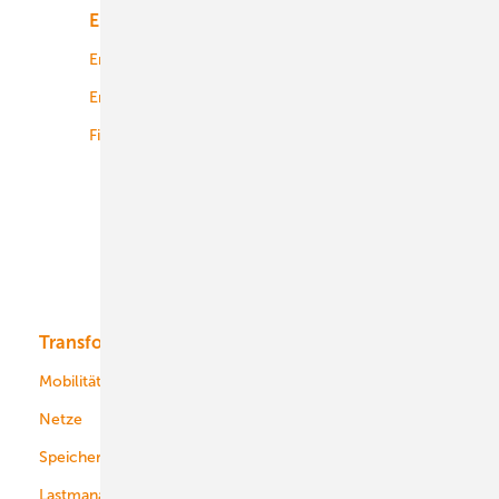
Energiemarkt
Technologie
Energierecht
Planung
Energiemärkte weltweit
Logistik
Finanzierung
Betrieb
Onshore-Wind
Offshore-Wind
Solar
Bioenergie
Transformation
Energieversorger
Service
Mobilität
Kommunen
Netze
Stadtwerke
Speicher
Energiekonzerne
Lastmanagement