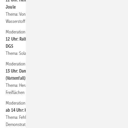
Joule
Thema: Von ÖPNV bis regionale Wirtschaft – welche Rolle spielt
Wasserstoff in der lokalen Energiewende?
Moderation: Joachim Berner (Redaktion Gebäude-Energieberater):
12 Uhr: Ralf Haselhuhn, Vorsitzender des Fachausschusses PV der
DGS
Thema: Solarstromspeicher: Sicherheit und Effizienz realisieren
Moderation: Fabian Kauschke (Redaktion Erneuerbare Energien):
13 Uhr: Daniel Hirschberger (Fenecon/Feresto), Marco Harwardt
(Vattenfall)
Thema: Herausforderungen und Konzepte bei der Planung großer
Freiflächen
Moderation: Herbert Grab (Redaktion photovoltaik):
ab 14 Uhr: Klaus Terlinden/Oliver Lenckowski
(Solartektor)
Thema: Fehlersuche in Solaranlagen mit Lasertechnik – mit
Demonstration