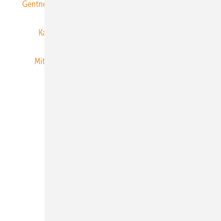
Gentner Energy Media
Gentner Verlag
Impressum
Karriere bei Gentner
Team
Mediaservice
Mitgliedschaften und Engagement
Newsletter
Privacy Manager
RSS-Feed
Veranstaltungen / Webinare
© 2026 ERNEUERBARE ENERGIEN