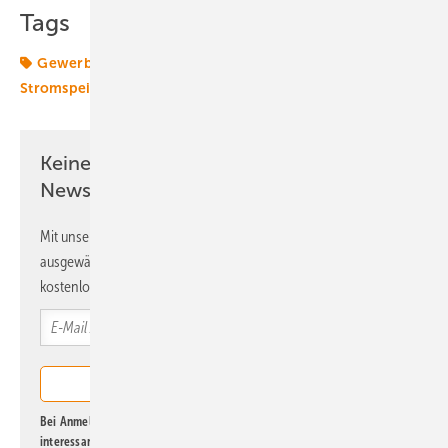
Tags
Gewerbespeicher
Photovoltaik
Speicher
Stromspeicher
Termine & Veranstaltungen
Keine Zeit? Kein Problem mit dem ERE
Newsletter!
Mit unserem Newsletter erhalten Sie regelmäßig von uns
ausgewählte Informationen und Neuigkeiten, gebündelt und
kostenlos direkt ins Postfach.
Bei Anmeldung zu diesem Newsletter bin ich damit einverstanden, über
interessante Verlags- und Online-Angebote
der Marken der Alfons W.