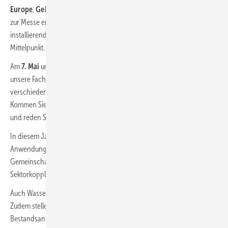
Europe
,
Gebäude-Energieberater,
und erstmals auch
HZwei
bieten
zur Messe erneut ihren Expertentreff an. Er rückt die Chancen für das
installierende Handwerk und die Praktiker der Energiewende in den
Mittelpunkt.
Am
7. Mai
und am
8. Mai 2025
zwischen
11 und 16 Uhr
diskutieren
unsere Fachredakteure mit ausgewiesenen Experten, um die
verschiedenen Facetten des Branchenwachstums auszuloten.
Kommen Sie zu unserem Messestand
B1.109
, stellen Sie Ihre Fragen
und reden Sie mit!
In diesem Jahr stehen unsere Expertentalks ganz im Zeichen neuer
Anwendungen. Dazu gehören Mieterstrom und
Gemeinschaftsanlagen, Hybridkraftwerke am Stromnetz und die
Sektorkopplung.
Auch Wasserstoff wird zu einem wichtigen Thema der Energiewende.
Zudem stellen wir pfiffige Lösungen vor, um herrenlose
Bestandsanlagen schnell ins Wartungsgeschäft aufzunehmen.