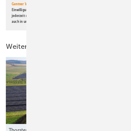
Gentner Verlag GmbH & Co. KG
informiert zu werden. Diese
Einwilligung kann ich jederzeit widerrufen und eine Abmeldung ist
jederzeit möglich. Informationen zum Umgang mit Daten finden Sie
auch in unserer
Datenschutzerklärung
.
Weitere Inhalte
Thorsten Blanke von Belectric: „Solarstrom sicher