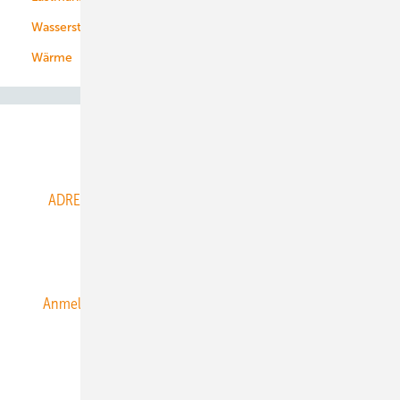
Wasserstoff
Wärme
Abo- & Leserservice
ADRESSBUCH der WIND- und SOLARENERGIE
AGB
Alle Inhalte chronologisch
Anmelden
Anmeldung & Registrierung
Datenschutz
E-Paper
ERNEUERBARE ENERGIEN abonnieren