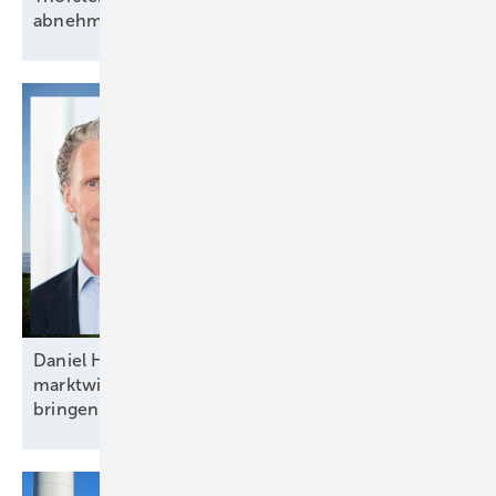
abnehmen und kostendeckend
vergüten“
Daniel Hölder von Baywa RE: „Mehr Flexibilität und
marktwirtschaftliche Anreize ins Energiesystem
bringen“