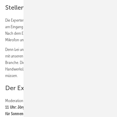
Stellen Sie Ihre Fragen
Die Expertengespräche laufen am Messestand
B1.109
, unmittelbar
am Eingang zur Speicherhalle B1 gelegen. Die Teilnahme ist kostenfrei.
Nach dem Erfahrungsaustausch mit unseren Gästen gehört das
Mikrofon unseren Besucherinnen und Besuchern.
Denn bei uns dürfen Sie Ihre Fragen stellen. Kommen Sie in Kontakt
mit unseren Redakteuren und erfahrenden Praktikern aus der
Branche. Die Energiewende bringt viel Arbeit für die
Handwerksbetriebe. Aufgaben, die professionell bewältigt werden
müssen.
Der Expertentalk im Überblick
Moderation: Joachim Berner (Redaktion Gebäude-Energieberater):
11 Uhr: Jörg Sutter, Geschäftsführer der Deutschen Gesellschaft
für Sonnenenergie