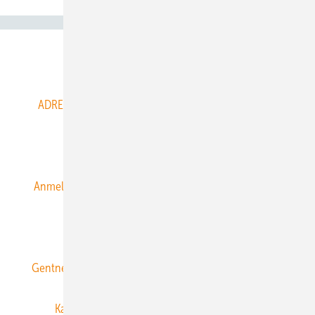
Abo- & Leserservice
ADRESSBUCH der WIND- und SOLARENERGIE
AGB
Alle Inhalte chronologisch
Anmelden
Anmeldung & Registrierung
Datenschutz
E-Paper
ERNEUERBARE ENERGIEN abonnieren
Gentner Energy Media
Gentner Verlag
Impressum
Karriere bei Gentner
Team
Mediaservice