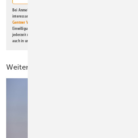
Bei Anmeldung zu diesem Newsletter bin ich damit einverstanden, über
interessante Verlags- und Online-Angebote
der Marken der Alfons W.
Gentner Verlag GmbH & Co. KG
informiert zu werden. Diese
Einwilligung kann ich jederzeit widerrufen und eine Abmeldung ist
jederzeit möglich. Informationen zum Umgang mit Daten finden Sie
auch in unserer
Datenschutzerklärung
.
Weitere Inhalte