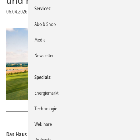
und Projektprüfung
Services
06.04.2026
|
Druckvorschau
Abo & Shop
Media
Newsletter
Specials
Energiemarkt
Qualitas iStock.com/golero
Technologie
Webinare
Das Haus der Technik Seminar zeigt technische,
Podcasts