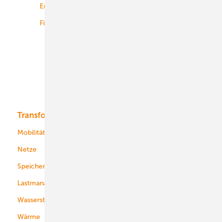
Energiemärkte weltweit
Logistik
Finanzierung
Betrieb
Onshore-Wind
Offshore-Wind
Solar
Bioenergie
Transformation
Energieversorger
Service
Mobilität
Kommunen
Netze
Stadtwerke
Speicher
Energiekonzerne
Lastmanagement
Wasserstoff
Wärme