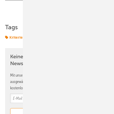
Teilen
Link kopieren
Tags
Kriterien
Termine & Veranstaltungen
Keine Zeit? Kein Problem mit dem ERE
Newsletter!
Mit unserem Newsletter erhalten Sie regelmäßig von uns
ausgewählte Informationen und Neuigkeiten, gebündelt und
kostenlos direkt ins Postfach.