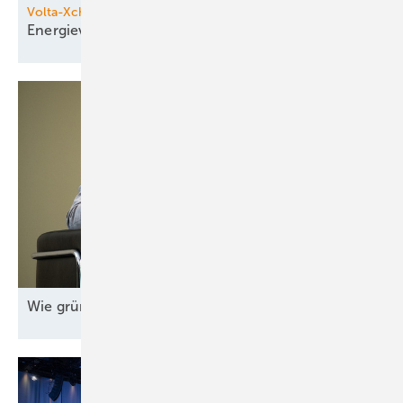
Volta-Xchange
Energieversorgung im
Wandel
Wie grüne Energie zum Standortvorteil
wird