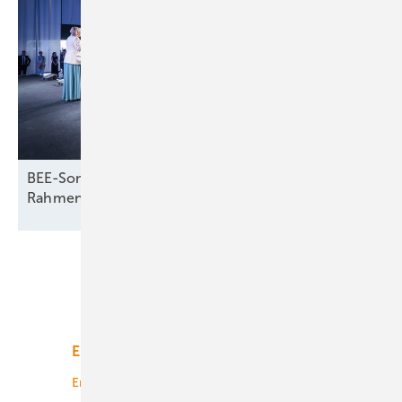
BEE-Sommerfest legt Fokus auf energiepolitische
Rahmenbedingungen
Unsere Themen
Energiemarkt
Technologie
Energierecht
Planung