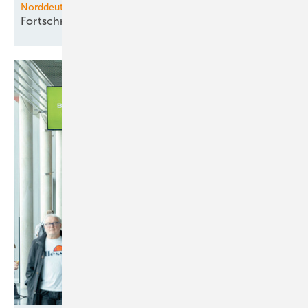
Norddeutsche Wasserstoffkonferenz
Fortschritte im
H2-Hochlauf