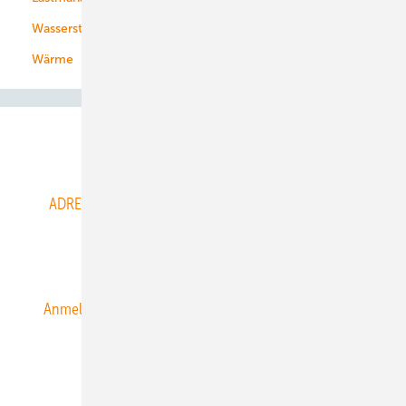
Wasserstoff
Wärme
Abo- & Leserservice
ADRESSBUCH der WIND- und SOLARENERGIE
AGB
Alle Inhalte chronologisch
Anmelden
Anmeldung & Registrierung
Datenschutz
E-Paper
ERNEUERBARE ENERGIEN abonnieren