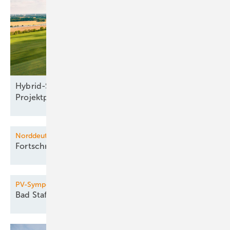
Hybrid-Seminar: Windparkplanung und
Projektprüfung
Norddeutsche Wasserstoffkonferenz
Fortschritte im
H2-Hochlauf
PV-Symposium
Bad Staffelstein lädt wieder
ein