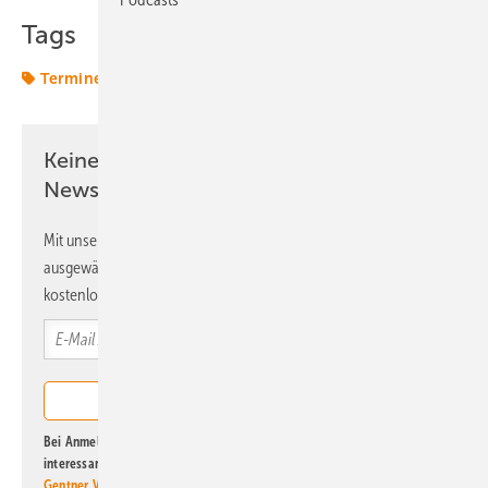
Tags
Termine & Veranstaltungen
Keine Zeit? Kein Problem mit dem ERE
Newsletter!
Mit unserem Newsletter erhalten Sie regelmäßig von uns
ausgewählte Informationen und Neuigkeiten, gebündelt und
kostenlos direkt ins Postfach.
Bei Anmeldung zu diesem Newsletter bin ich damit einverstanden, über
interessante Verlags- und Online-Angebote
der Marken der Alfons W.
Gentner Verlag GmbH & Co. KG
informiert zu werden. Diese