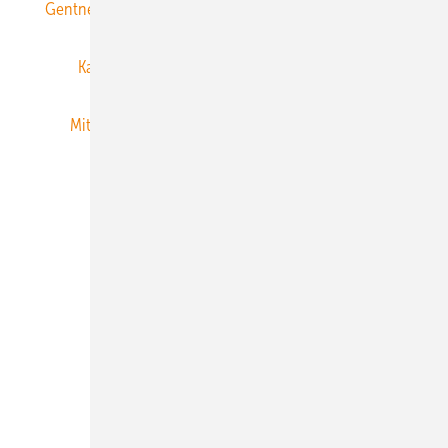
Gentner Energy Media
Gentner Verlag
Impressum
Karriere bei Gentner
Team
Mediaservice
Mitgliedschaften und Engagement
Newsletter
Privacy Manager
RSS-Feed
Veranstaltungen / Webinare
© 2026 ERNEUERBARE ENERGIEN