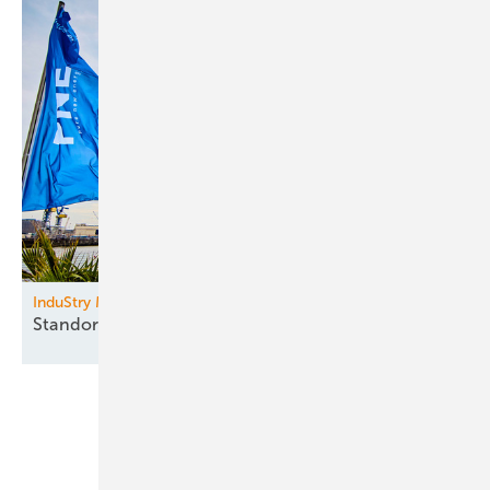
InduStry Meets Renewables
Standortvorteil
Energiewende
Unsere Themen