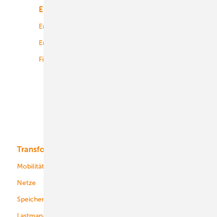
Energiemarkt
Technologie
Energierecht
Planung
Energiemärkte weltweit
Logistik
Finanzierung
Betrieb
Onshore-Wind
Offshore-Wind
Solar
Bioenergie
Transformation
Energieversorger
Service
Mobilität
Kommunen
Netze
Stadtwerke
Speicher
Energiekonzerne
Lastmanagement