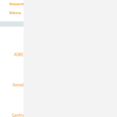
Wasserstoff
Wärme
Abo- & Leserservice
ADRESSBUCH der WIND- und SOLARENERGIE
AGB
Alle Inhalte chronologisch
Anmelden
Anmeldung & Registrierung
Datenschutz
E-Paper
ERNEUERBARE ENERGIEN abonnieren
Gentner Energy Media
Gentner Verlag
Impressum