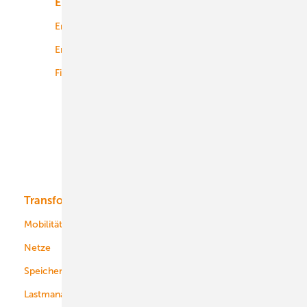
Energiemarkt
Technologie
Energierecht
Planung
Energiemärkte weltweit
Logistik
Finanzierung
Betrieb
Onshore-Wind
Offshore-Wind
Solar
Bioenergie
Transformation
Energieversorger
Service
Mobilität
Kommunen
Netze
Stadtwerke
Speicher
Energiekonzerne
Lastmanagement