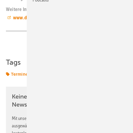
Weitere Informationen:
www.dena.de
Teilen
Link kopieren
Tags
Termine & Veranstaltungen
Keine Zeit? Kein Problem mit dem ERE
Newsletter!
Mit unserem Newsletter erhalten Sie regelmäßig von uns
ausgewählte Informationen und Neuigkeiten, gebündelt und