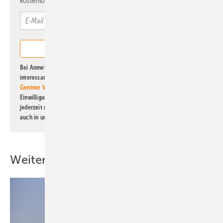
kostenlos direkt ins Postfach.
Bei Anmeldung zu diesem Newsletter bin ich damit einverstanden, über
interessante Verlags- und Online-Angebote
der Marken der Alfons W.
Gentner Verlag GmbH & Co. KG
informiert zu werden. Diese
Einwilligung kann ich jederzeit widerrufen und eine Abmeldung ist
jederzeit möglich. Informationen zum Umgang mit Daten finden Sie
auch in unserer
Datenschutzerklärung
.
Weitere Inhalte