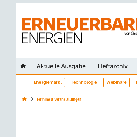
Springe
Springe
Springe
auf
auf
auf
Hauptinhalt
Hauptmenü
SiteSearch
Aktuelle Ausgabe
Heftarchiv
Energiemarkt
Technologie
Webinare
Termine & Veranstaltungen