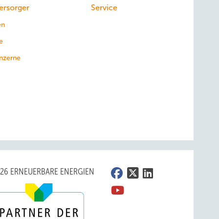
ersorger
Service
en
e
nzerne
026 ERNEUERBARE ENERGIEN