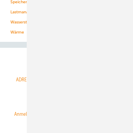
Speicher
Energiekonzerne
Lastmanagement
Wasserstoff
Wärme
Abo- & Leserservice
ADRESSBUCH der WIND- und SOLARENERGIE
AGB
Alle Inhalte chronologisch
Anmelden
Anmeldung & Registrierung
Datenschutz
E-Paper
ERNEUERBARE ENERGIEN abonnieren