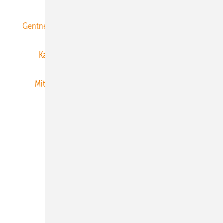
Gentner Energy Media
Gentner Verlag
Impressum
Karriere bei Gentner
Team
Mediaservice
Mitgliedschaften und Engagement
Newsletter
Privacy Manager
RSS-Feed
Veranstaltungen / Webinare
© 2026 ERNEUERBARE ENERGIEN