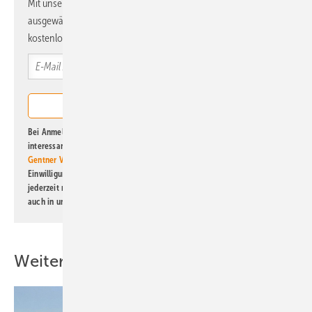
Mit unserem Newsletter erhalten Sie regelmäßig von uns
ausgewählte Informationen und Neuigkeiten, gebündelt und
kostenlos direkt ins Postfach.
Bei Anmeldung zu diesem Newsletter bin ich damit einverstanden, über
interessante Verlags- und Online-Angebote
der Marken der Alfons W.
Gentner Verlag GmbH & Co. KG
informiert zu werden. Diese
Einwilligung kann ich jederzeit widerrufen und eine Abmeldung ist
jederzeit möglich. Informationen zum Umgang mit Daten finden Sie
auch in unserer
Datenschutzerklärung
.
Weitere Inhalte