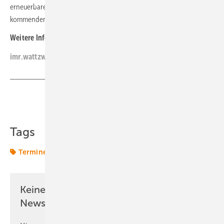
erneuerbaren Energien profitieren, hören Sie vorab in einer
kommenden Folge unseres Podcasts „Was jetzt passieren muss“. (FK)
Weitere Informationen:
imr.wattzweipunktnull.de
Teilen
Link kopieren
Tags
Termine & Veranstaltungen
Keine Zeit? Kein Problem mit dem ERE
Newsletter!