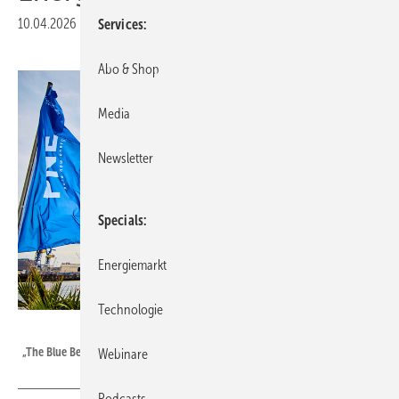
10.04.2026
|
Veröffentlicht in
Ausgabe 04-2026
|
Druckvorschau
Services
Abo & Shop
Media
Newsletter
Specials
Energiemarkt
Technologie
Foto: THE BLUE BEACH/Anja Behrens
„The Blue Beach“ 2025 im Hafen von Hamburg
Webinare
Podcasts