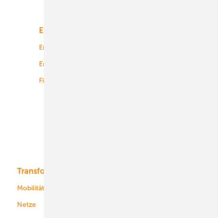
Unsere Themen
Energiemarkt
Technologie
Energierecht
Planung
Energiemärkte weltweit
Logistik
Finanzierung
Betrieb
Onshore-Wind
Offshore-Wind
Solar
Bioenergie
Transformation
Energieversorger
Service
Mobilität
Kommunen
Netze
Stadtwerke