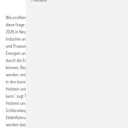
Wie profitieren deutsche Unternehmen von der Energiewende? Um
diese Frage dreht sich die Industry meets Renewables am 10. Juni
2026 in Neumünster. Die Plattform ist Treffpunkt für Wirtschaft,
Industrie und Politik und präsentiert Vorträge, Podiumsdiskussionen
und Praxiseinblicke rund um die Verbindung zwischen erneuerbaren
Energien und Wirtschaftlichkeit. Unternehmen wird aufgezeigt, wie sie
durch die Energiewende Kosten senken und Versorgung sichern
können. Regionen, in denen Wind- und Solarenergie stark ausgebaut
werden, entwickeln sich zum Standortfaktor. „Die grüne Energie wird
in den kommenden Jahren ein klarer Standortvorteil für Schleswig-
Holstein sein und dafür sorgen, dass die Industrie weiter wachsen
kann“, sagt Tobias Goldschmidt, Energieminister von Schleswig-
Holstein und Schirmherr der Industry meets Renewables.
Schlüsselaspekte der Energiewende in der Wirtschaft wie die
Elektrifizierung von Prozessen oder langfristige Versorgungssicherheit
werden dabei genau beleuchtet. Wie Unternehmen konkret von