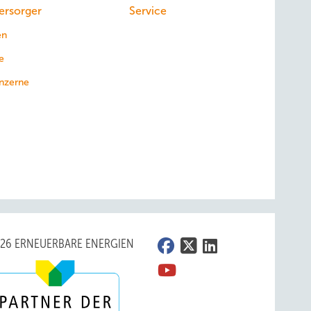
ersorger
Service
en
e
nzerne
026 ERNEUERBARE ENERGIEN