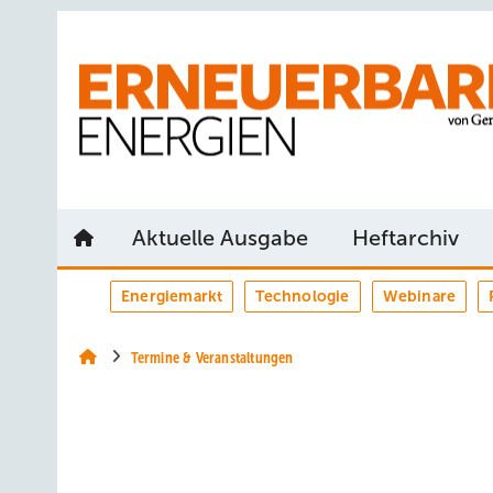
Springe
Springe
Springe
auf
auf
auf
Hauptinhalt
Hauptmenü
SiteSearch
Aktuelle Ausgabe
Heftarchiv
Energiemarkt
Technologie
Webinare
Termine & Veranstaltungen