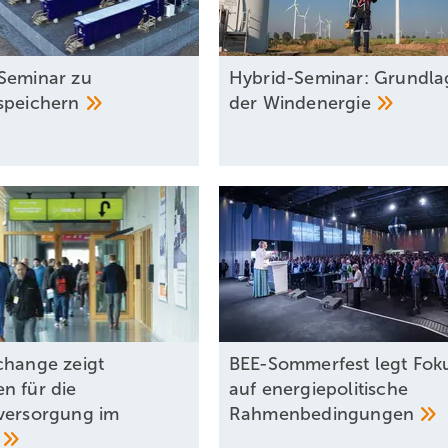
Seminar zu
Hybrid-Seminar: Grundl
speichern
der
Windenergie
change zeigt
BEE-Sommerfest legt Fok
n für die
auf energiepolitische
versorgung im
Rahmenbedingungen
l