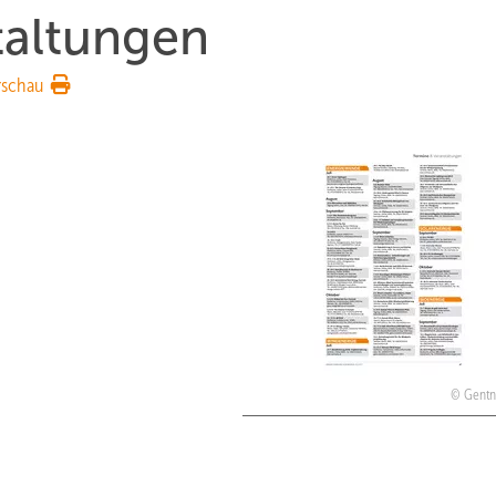
taltungen
rschau
Gentn