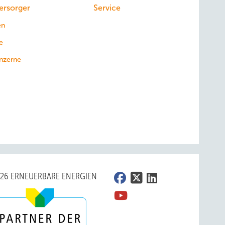
ersorger
Service
en
e
nzerne
026 ERNEUERBARE ENERGIEN