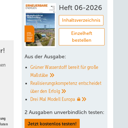
Heft 06-2026
Inhaltsverzeichnis
Einzelheft
bestellen
r!
Aus der Ausgabe:
nen
Grüner Wasserstoff bereit für große
Maßstäbe
Realisierungskompetenz entscheidet
über den
Erfolg
Drei Mal Modell
Europa
2 Ausgaben unverbindlich testen:
gung
Jetzt kostenlos testen!
 Daten