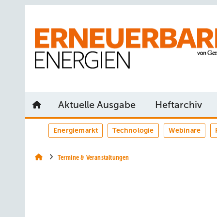
Springe
Springe
Springe
auf
auf
auf
Hauptinhalt
Hauptmenü
SiteSearch
Aktuelle Ausgabe
Heftarchiv
Energiemarkt
Technologie
Webinare
Termine & Veranstaltungen