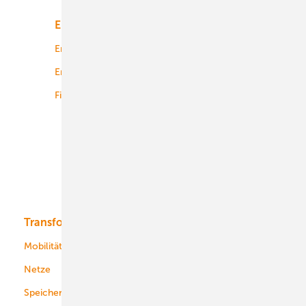
Energiemarkt
Technologie
Energierecht
Planung
Energiemärkte weltweit
Logistik
Finanzierung
Betrieb
Onshore-Wind
Offshore-Wind
Solar
Bioenergie
Transformation
Energieversorger
Service
Mobilität
Kommunen
Netze
Stadtwerke
Speicher
Energiekonzerne