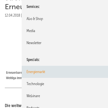
Erneuerbaren
Services
12.04.2018
|
Druckvorschau
Abo & Shop
Media
Newsletter
Specials
Grafik: IEA
Energiemarkt
Erneuerbare kommen auf 25 Prozent im Strommix 2017. Kohle führt in der
Weltliga immer noch mit 38 Pozent.
Technologie
Webinare
Die weltweite Regenerativstromproduktion ist um 6,3
Podcasts