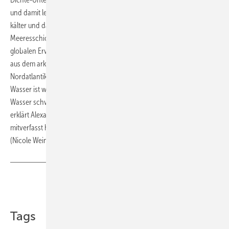
und damit leichtere Wasser von Süden nach Norden fließt, wird es
kälter und damit dichter und schwerer – es sinkt in tiefere
Meeresschichten und fließt zurück in den Süden. „Aber mit der
globalen Erwärmung, verstärkten Regenfällen sowie Schmelzwasser
aus dem arktischen Meereis und Grönlandeis wird das Wasser des
Nordatlantiks verdünnt, sein Salzgehalt sinkt. Weniger salzhaltiges
Wasser ist weniger dicht und damit weniger schwer – was es für das
Wasser schwieriger macht, von der Oberfläche in die Tiefe zu sinken“,
erklärt Alexander Robinson von der Universität Madrid, der die Studie
mitverfasst hat.
(Nicole Weinhold)
Teilen
Link kopieren
Tags