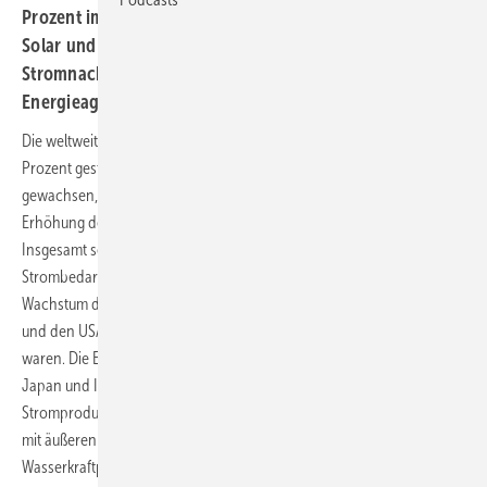
Prozent im Jahr 2017 gestiegen. Damit konnten Wind,
Solar und Bioenergie 25 Prozent der weltweiten
Stromnachfrage abdecken, wie die Internationale
Energieagentur (IEA) mitteilte.
Die weltweite Regenerativproduktion ist 2017 um 6,3 Prozent auf 25
Prozent gestiegen. Allerdings ist der Strombedarf auch um 2,1 Prozent
gewachsen, was vor allem an China und Indien lag. Das ist eine
Erhöhung des Bedarfs um mehr als das Doppelte von 2016.
Insgesamt sorgten vor allem Kohle und Gas dafür, dass der
Strombedarf gedeckt wurde. Laut IEA-Chef Faith Birol sei das
Wachstum der Erneuerbaren aber beeindruckend - vor allem in China
und den USA, die für 50 Prozent des Wachstums verantwortlich
waren. Die EU legte um acht Prozent bei den Erneuerbaren zu und
Japan und Indien jeweils um sechs Prozent. Der erhöhte
Stromproduktionswert der Erneuerbaren hängt derweil immer auch
mit äußeren Umständen zusammen: Regnet es viel, erhöht sich die
Wasserkraftproduktion, weht viel Wind, kommt das der Windkraft