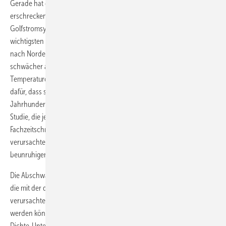
Gerade hat das Potsdam Insititut für Klimafolgenforschung eine neue
erschreckende Erkenntnis zum Klimawandel bekannt gegeben. Die als
Golfstromsystem bekannte Umwälzströmung im Atlantik – eines der
wichtigsten Wärmetransportsysteme der Erde, das warmes Wasser
nach Norden und kaltes Wasser nach Süden pumpt – ist heute
schwächer als je zuvor in den vergangenen 1.000 Jahren.
Temperaturdaten von der Meeresoberfläche liefern neue Belege
dafür, dass sich diese große Ozeanzirkulation seit Mitte
des 20.
Jahrhunderts um etwa 15 Prozent verlangsamt hat. Das zeigt eine
Studie, die jetzt von einem internationalen Wissenschaftlerteam in der
Fachzeitschrift
Nature
veröffentlicht wurde. Der vom Menschen
verursachte Klimawandel ist der Hauptverdächtige für diese
beunruhigenden Beobachtungen.
Die Abschwächung wird durch eine Reihe von Faktoren verursacht,
die mit der durch Treibhausgase aus fossilen Brennstoffen
verursachten globalen Erwärmung in Zusammenhang gebracht
werden können. Die Umwälzströmung des Atlantik wird durch die
Dichte-Unterschiede des Meerwassers angetrieben: Wenn das warme