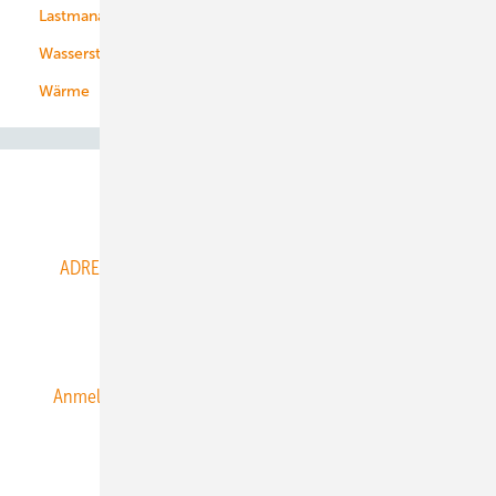
Lastmanagement
Wasserstoff
Wärme
Abo- & Leserservice
ADRESSBUCH der WIND- und SOLARENERGIE
AGB
Alle Inhalte chronologisch
Anmelden
Anmeldung & Registrierung
Datenschutz
E-Paper
ERNEUERBARE ENERGIEN abonnieren