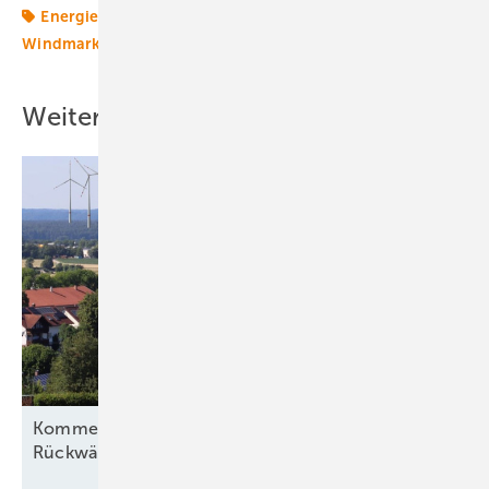
Energiemarkt
Energiemärkte weltweit
Strom
Windmarkt
Weitere Inhalte
Kommentar: Polemik gegen Referenzertrag. Im
Rückwärtsgang aus dem
„Schwachwind“