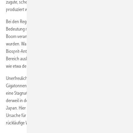
zugute, scheint die Sonne besonders intensiv, kann mehr PV-Strom
produziert werden.
Bei den Regenerativtechnologie haben Wind und Solar die größte
Bedeutung mit 36 und 27 Prozent, wobei China vor allem für den PV-
Boom verantwortlich ist, weil dort über 50 Gigawatt aufgestellt
wurden. Wasserkraft kommt auf 22 und Bioenergie auf 12 Prozent. Der
Biosprit-Anteil stieg nur um zwei Prozent, weil Investitionen in diesem
Bereich ausblieben - vielleicht wegen politischer Weichenstellungen
wie etwa der Abkehr von Palmöl in Europa.
Unerfreulich: Der CO2-Ausstoß stieg um 1,4 Prozent auf 32,5
Gigatonnen - einen bisher nie erreichten Wert. Drei Jahre lang gelang
eine Stagnation, jetzt also Wachstum. Zurück ging der CO2-Ausstoß
derweil in den USA - dort deutlich, in Großbritannien, Mexiko und
Japan. Hier ist auch nicht nur der Zubau der Erneuerbaren die
Ursache für einen Rückgang , auch eine stagnierenden oder
rückläufige Wirtschaft sorgt für niedrigere Emissionen.