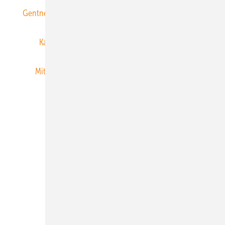
Gentner Energy Media
Gentner Verlag
Impressum
Karriere bei Gentner
Team
Mediaservice
Mitgliedschaften und Engagement
Newsletter
Privacy Manager
RSS-Feed
Veranstaltungen / Webinare
© 2026 ERNEUERBARE ENERGIEN