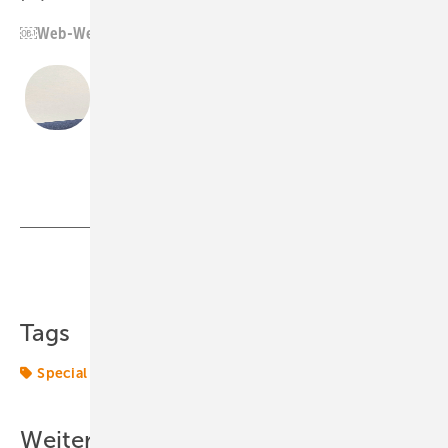
￼Web-Wegweiser: windguard-certification.de
Lars Weigel, Geschäftsführer, WindGuard
Certification GmbH
Deutsche Windguard
Teilen
Link kopieren
Tags
Special
Teil
Weitere Inhalte