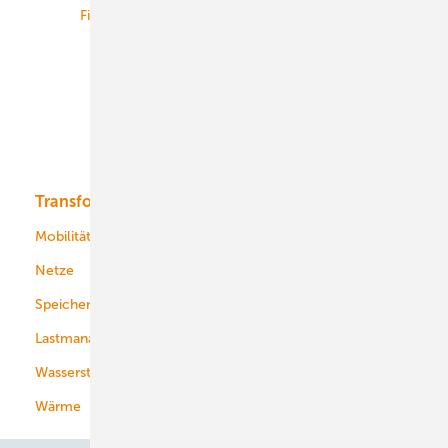
Finanzierung
Betrieb
Onshore-Wind
Offshore-Wind
Solar
Bioenergie
Transformation
Energieversorger
Service
Mobilität
Kommunen
Netze
Stadtwerke
Speicher
Energiekonzerne
Lastmanagement
Wasserstoff
Wärme