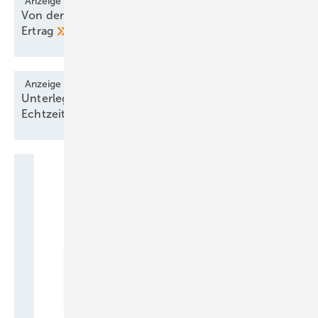
Anzeige
Von der Eule gelernt – verschluckter Schall, mehr
Ertrag
Anzeige
Unterlegscheibe liest Schraubenvorspannungen in
Echtzeit
aus