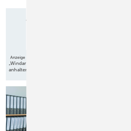
Anzeige
„Windarme und -reiche Phasen können länger
anhalten“