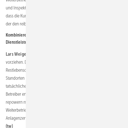
und Inspektionen aus einer Hand anbieten. Wir koordinieren das so,
dass die Kunden nur einen kompetenten Ansprechpartner haben,
der den reibungslosen Projektablauf gewährleistet.
Kombinieren Sie Weiterbetriebsprüfungen auch mit
Dienstleistungen für Repowering?
Lars Weigel:
Wir können auf Kundenwunsch den analytischen Teil
vorziehen. Dann kalkulieren wir auf Basis der Betriebsdaten die
Restlebensdauer jeder einzelnen Anlage. An anspruchsvollen
Standorten können wir frühzeitig durch Messung in den Anlagen die
tatsächlichen Lasten ermitteln. Aufgrund dieser Ergebnisse kann der
Betreiber entscheiden, welche Anlagen er weiterbetreiben oder
repowern möchte. Bei einem Mix aus Teilrepowering und
Weiterbetrieb können wir das Weiterbetriebsgutachten sowie das
Anlagenzertifikat für den dann neu formierten Windpark erstellen.
(tw)