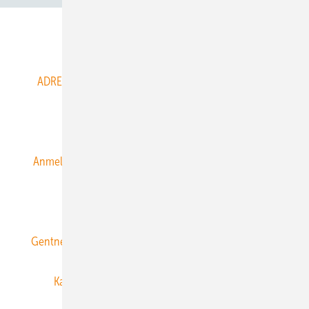
Abo- & Leserservice
ADRESSBUCH der WIND- und SOLARENERGIE
AGB
Alle Inhalte chronologisch
Anmelden
Anmeldung & Registrierung
Datenschutz
E-Paper
ERNEUERBARE ENERGIEN abonnieren
Gentner Energy Media
Gentner Verlag
Impressum
Karriere bei Gentner
Team
Mediaservice