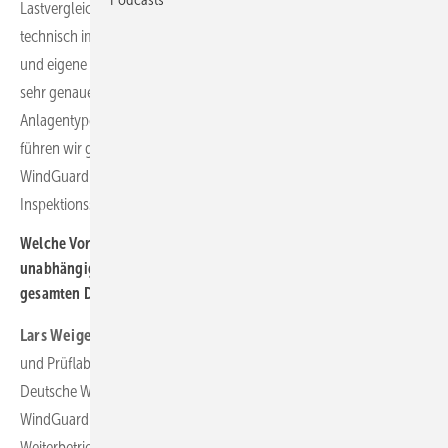
Lastvergleich und Turbulenzbetrachtung durchführen, die wir
technisch immer weiter verfeinert haben. Gestützt auf Erfahrung
und eigene Daten, auch aus anderen Dienstleistungen, haben wir
sehr genaue generische Simulationsmodelle aller gängigen
Anlagentypen entwickelt. Den praktischen Teil der Anlagenprüfung
führen wir gerne mit unserem Schwesterunternehmen Deutsche
WindGuard Inspection GmbH durch, das als akkreditierte
Inspektionsstelle Typ A ebenfalls langjährige Erfahrung hat.
Welche Vorteile haben Ihre Kunden davon, dass Sie als
unabhängiges Unternehmen den Zugriff auf die Expertise der
gesamten Deutsche WindGuard Gruppe haben?
Lars Weigel:
Unsere DAkkS-Akkreditierung als Zertifizierungsstelle
und Prüflabor garantiert Unparteilichkeit. Gleiches gilt auch für die
Deutsche WindGuard Consulting GmbH und die Deutsche
WindGuard Inspection GmbH. So können wir im Bereich
Weiterbetrieb zum Beispiel auch unabhängige Turbulenzgutachten