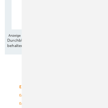
Anzeige
Durchblick über europäische Regelungen
behalten
Unsere Themen
Energiemarkt
Technologie
Energierecht
Planung
Energiemärkte weltweit
Logistik