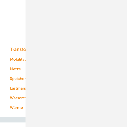
Onshore-Wind
Offshore-Wind
Solar
Bioenergie
Transformation
Energieversorger
Service
Mobilität
Kommunen
Netze
Stadtwerke
Speicher
Energiekonzerne
Lastmanagement
Wasserstoff
Wärme