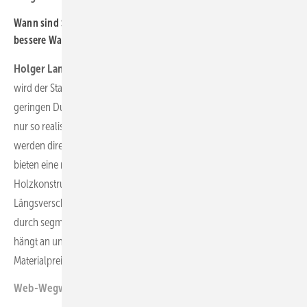
Wann sind Stahl-, wann Hybrid-, wann Fachwerktürme die
bessere Wahl?
Holger Lange:
Stahltürme sind bis 120 Meter wirtschaftlich. Künftig
wird der Stahlrohrturm bis zum Blattspitzendurchgang wegen des
geringen Durchmessers ohne Alternative sein. Der untere Teil wird
nur so realisierbar: Betonfertigteile lassen große Steifigkeiten zu und
werden direkt vor Ort zusammengesetzt. Stahlfachwerktürme
bieten eine modulare Konstruktion mit einfachem Transport.
Holzkonstruktionen sind eine nachhaltige Alternative.
Längsverschraubte Stahlrohre erlauben größere Durchmesser
durch segmentierte Montage vor Ort. Welche Lösung die beste ist,
hängt an unzähligen Randbedingungen wie Umstände vor Ort,
Materialpreise, Optik, Logistik, CO
- Preise und mehr.
(tw)
2
Web-Wegweiser: p-e-c.com