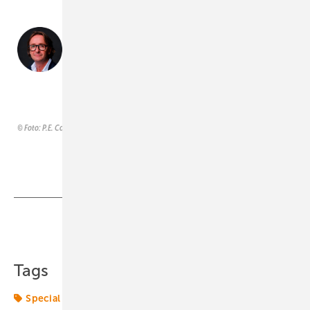
Auch standardisierte Türme
sind an Standortbedingungen
anzupassen.
Holger Lange, Geschäftsführer, P.E. Concepts
Foto: P.E. Concepts
Teilen
Link kopieren
Tags
Special