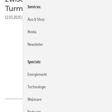
Turmentwicklung“
Services
12.03.2025
|
Veröffentlicht in
Ausgabe 03-2025
|
Druckvorschau
Abo & Shop
Media
Newsletter
Specials
Energiemarkt
Technologie
Foto: P.E. Concepts
Webinare
Podcasts