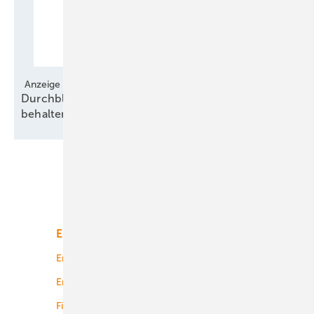
Anzeige
Durchblick über europäische Regelungen
behalten
Unsere Themen
Energiemarkt
Technologie
Energierecht
Planung
Energiemärkte weltweit
Logistik
Finanzierung
Betrieb