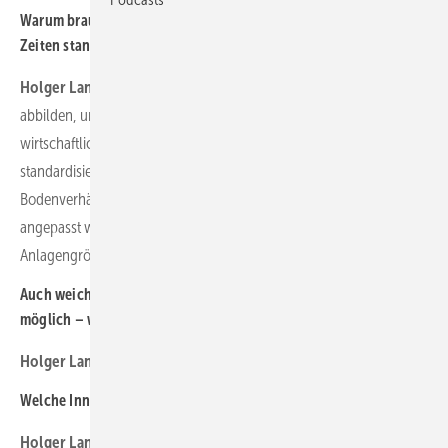
Warum braucht es noch individuelle Berechnungen für Türme in
Zeiten standardisierter Baukasten-Designs?
Holger Lange:
Nicht alle Projekte lassen sich mit Standards
abbilden, und nicht immer ist die Standard-Lösung die
wirtschaftlichste. Deshalb müssen unter Umständen auch
standardisierte Türme an spezifische Standortbedingungen wie
Bodenverhältnisse, Windlasten und logistische Anforderungen
angepasst werden. Zudem steigen die Nabenhöhen und
Anlagengrößen kontinuierlich.
Auch weiche Turmauslegungen im Resonanzbereich sind
möglich – wie sicher lässt sich das berechnen?
Holger Lange:
Beteiligte Firmen dieses Specials
Welche Innovationen treibt das PEC-Turmdesign weiter voran?
Holger Lange:
Beteiligte Firmen dieses Specials