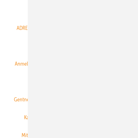
Abo- & Leserservice
ADRESSBUCH der WIND- und SOLARENERGIE
AGB
Alle Inhalte chronologisch
Anmelden
Anmeldung & Registrierung
Datenschutz
E-Paper
ERNEUERBARE ENERGIEN abonnieren
Gentner Energy Media
Gentner Verlag
Impressum
Karriere bei Gentner
Team
Mediaservice
Mitgliedschaften und Engagement
Newsletter