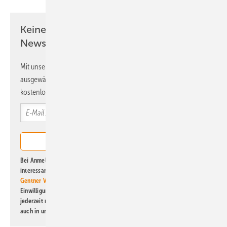
Keine Zeit? Kein Problem mit dem ERE
Newsletter!
Mit unserem Newsletter erhalten Sie regelmäßig von uns
ausgewählte Informationen und Neuigkeiten, gebündelt und
kostenlos direkt ins Postfach.
Bei Anmeldung zu diesem Newsletter bin ich damit einverstanden, über
interessante Verlags- und Online-Angebote
der Marken der Alfons W.
Gentner Verlag GmbH & Co. KG
informiert zu werden. Diese
Einwilligung kann ich jederzeit widerrufen und eine Abmeldung ist
jederzeit möglich. Informationen zum Umgang mit Daten finden Sie
auch in unserer
Datenschutzerklärung
.