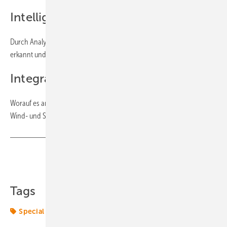
Intelligentes Monitoring
Durch Analyse von Scada-Daten können Auffälligkeiten schneller
erkannt und behoben werden. | 47
Integration in die Automatisierung
Worauf es ankommt in der Zustandsüberwachung und Steuerung von
Wind- und Solaranlagen. | 51
Teilen
Link kopieren
Tags
Special
Zustandsüberwachung