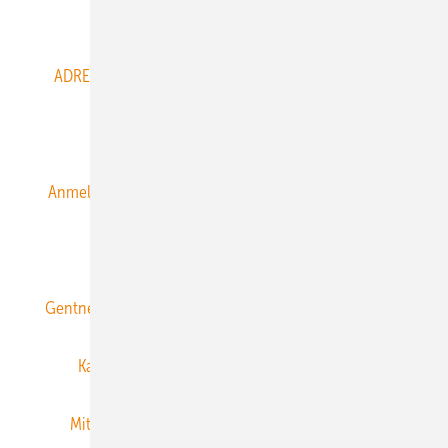
Abo- & Leserservice
ADRESSBUCH der WIND- und SOLARENERGIE
AGB
Alle Inhalte chronologisch
Anmelden
Anmeldung & Registrierung
Datenschutz
E-Paper
ERNEUERBARE ENERGIEN abonnieren
Gentner Energy Media
Gentner Verlag
Impressum
Karriere bei Gentner
Team
Mediaservice
Mitgliedschaften und Engagement
Newsletter