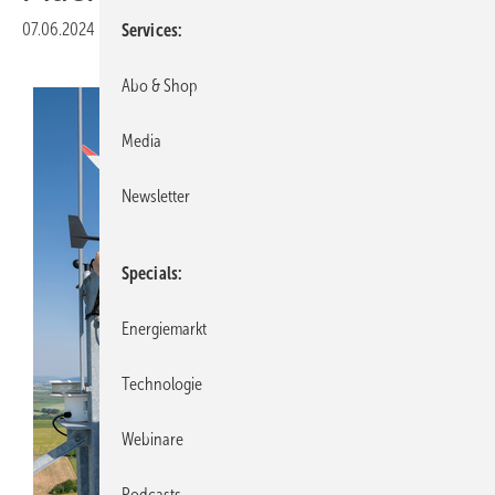
07.06.2024
|
Veröffentlicht in
Ausgabe 05-2024
|
Druckvorschau
Services
Abo & Shop
Media
Newsletter
Specials
Energiemarkt
Technologie
Webinare
Podcasts