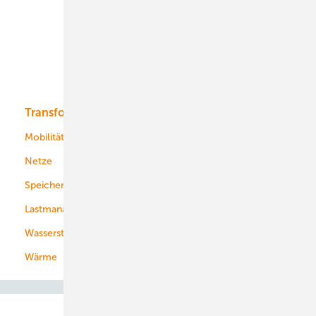
Onshore-Wind
Offshore-Wind
Solar
Bioenergie
Transformation
Energieversorger
Service
Mobilität
Kommunen
Netze
Stadtwerke
Speicher
Energiekonzerne
Lastmanagement
Wasserstoff
Wärme