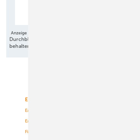
Anzeige
Durchblick über europäische Regelungen
behalten
Unsere Themen
Energiemarkt
Technologie
Energierecht
Planung
Energiemärkte weltweit
Logistik
Finanzierung
Betrieb