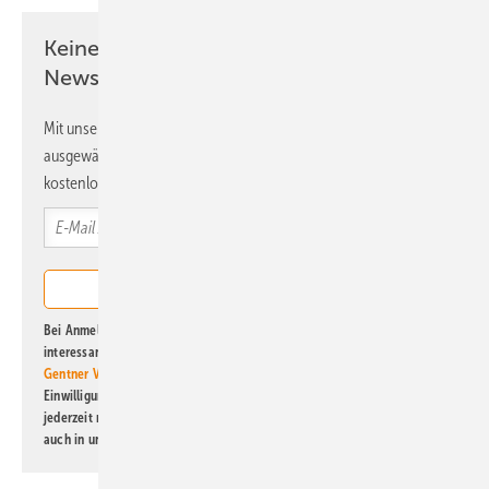
Keine Zeit? Kein Problem mit dem ERE
Newsletter!
Mit unserem Newsletter erhalten Sie regelmäßig von uns
ausgewählte Informationen und Neuigkeiten, gebündelt und
kostenlos direkt ins Postfach.
Bei Anmeldung zu diesem Newsletter bin ich damit einverstanden, über
interessante Verlags- und Online-Angebote
der Marken der Alfons W.
Gentner Verlag GmbH & Co. KG
informiert zu werden. Diese
Einwilligung kann ich jederzeit widerrufen und eine Abmeldung ist
jederzeit möglich. Informationen zum Umgang mit Daten finden Sie
auch in unserer
Datenschutzerklärung
.