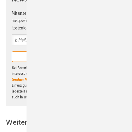
Mit unserem Newsletter erhalten Sie regelmäßig von uns
ausgewählte Informationen und Neuigkeiten, gebündelt und
kostenlos direkt ins Postfach.
Bei Anmeldung zu diesem Newsletter bin ich damit einverstanden, über
interessante Verlags- und Online-Angebote
der Marken der Alfons W.
Gentner Verlag GmbH & Co. KG
informiert zu werden. Diese
Einwilligung kann ich jederzeit widerrufen und eine Abmeldung ist
jederzeit möglich. Informationen zum Umgang mit Daten finden Sie
auch in unserer
Datenschutzerklärung
.
Weitere Inhalte