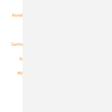
Alle Inhalte chronologisch
Anmelden
Anmeldung & Registrierung
Datenschutz
E-Paper
ERNEUERBARE ENERGIEN abonnieren
Gentner Energy Media
Gentner Verlag
Impressum
Karriere bei Gentner
Team
Mediaservice
Mitgliedschaften und Engagement
Newsletter
Privacy Manager
RSS-Feed
Veranstaltungen / Webinare