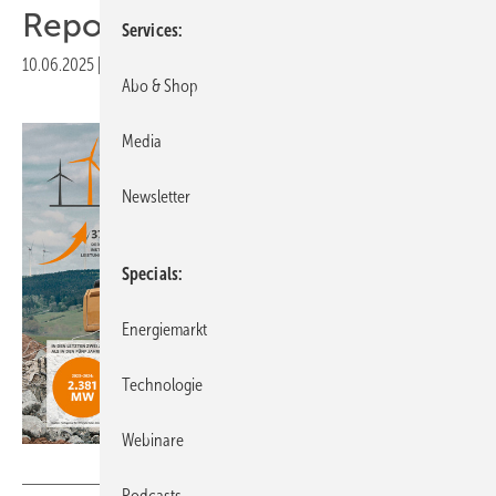
Repowering
Services
10.06.2025
|
Veröffentlicht in
Ausgabe 05-2025
Abo & Shop
Media
Newsletter
Specials
Energiemarkt
Technologie
Webinare
Quellen: Fachagentur für Wind und Solar, Wind Europe
Podcasts