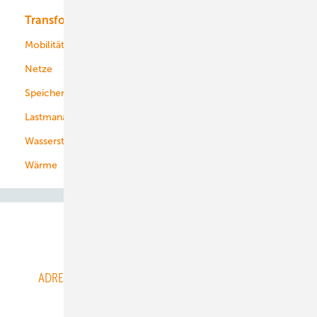
Transformation
Energieversorger
Service
Mobilität
Kommunen
Netze
Stadtwerke
Speicher
Energiekonzerne
Lastmanagement
Wasserstoff
Wärme
Abo- & Leserservice
ADRESSBUCH der WIND- und SOLARENERGIE
AGB