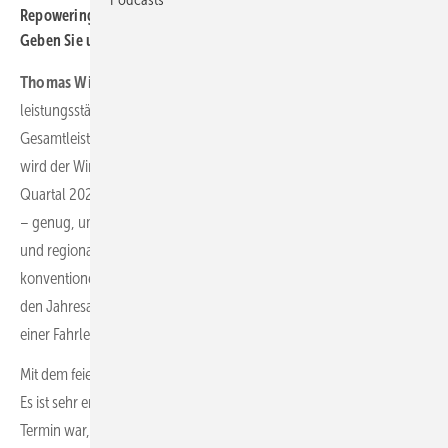
Repowering-Vorhaben in Europa, die bislang umgesetzt wurden.
Geben Sie uns ein Gefühl für diese Dimension!
Thomas Winkler:
Wir ersetzen dort 50 Enercon E-40 durch 16
leistungsstärkere modernere Anlagen. Die installierte
Gesamtleistung steigt so von 30 auf stattliche 105,6 Megawatt. So
wird der Windpark nach seiner geplanten Inbetriebnahme im dritten
Quartal 2024 jährlich rund 235 Gigawattstunden Strom generieren
– genug, um rund 150.000 Menschen mit sauberer, bezahlbarer
und regional erzeugter Energie zu versorgen. Im Vergleich zu
konventionell erzeugtem Strom spart der Windpark jährlich in etwa
den Jahresausstoß von umgerechnet 86.000 Mittelklassewagen bei
einer Fahrleistung von jeweils 12.000 Kilometern.
Mit dem feierlichen Spatenstich am 4. Mai begann nun die Bauphase.
Es ist sehr erfreulich, dass auch viel Prominenz aus der Politik beim
Termin war, insbesondere Professor Doktor Armin Willingmann, der