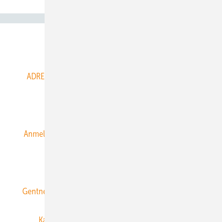
Abo- & Leserservice
ADRESSBUCH der WIND- und SOLARENERGIE
AGB
Alle Inhalte chronologisch
Anmelden
Anmeldung & Registrierung
Datenschutz
E-Paper
ERNEUERBARE ENERGIEN abonnieren
Gentner Energy Media
Gentner Verlag
Impressum
Karriere bei Gentner
Team
Mediaservice