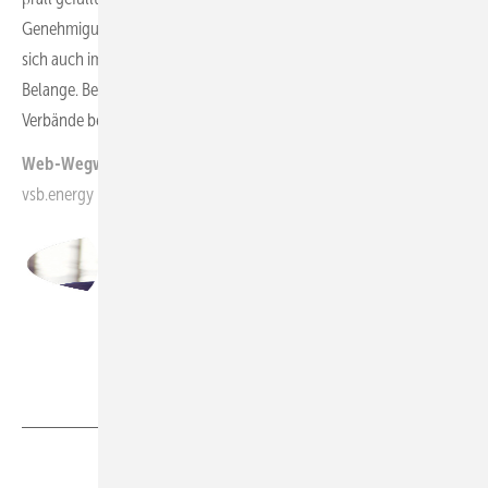
Genehmigungsbehörde einreichen. Als großes Hemmnis erweist
sich auch immer wieder der große Kreis an Trägern öffentlicher
Belange. Beim Elster-Repowering waren 53 Gemeinden, Behörden,
Verbände beteiligt. Hier müssen wir Kanäle bündeln.
Web-Wegweiser:
vsb.energy
Thomas Winkler,
Geschäftsführer, VSB Neue Energien Deutschland
GmbH
Foto: VSB Gruppe
Teilen
Link kopieren