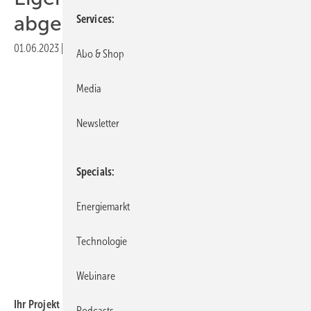
abgeschlossen werden“
Services
01.06.2023
|
Veröffentlicht in
Ausgabe 04-2023
|
Druckvorschau
Abo & Shop
Media
Newsletter
Specials
Energiemarkt
Technologie
Webinare
Ihr Projekt Elster in Sachsen-Anhalt gehört zu den größten
Podcasts