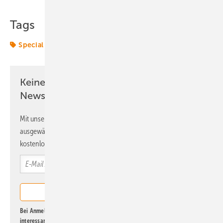
Tags
Special
Windparks
Keine Zeit? Kein Problem mit dem ERE
Newsletter!
Mit unserem Newsletter erhalten Sie regelmäßig von uns
ausgewählte Informationen und Neuigkeiten, gebündelt und
kostenlos direkt ins Postfach.
Bei Anmeldung zu diesem Newsletter bin ich damit einverstanden, über
interessante Verlags- und Online-Angebote
der Marken der Alfons W.