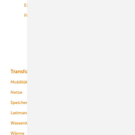
Energiemärkte weltweit
Logistik
Finanzierung
Betrieb
Onshore-Wind
Offshore-Wind
Solar
Bioenergie
Transformation
Energieversorger
Service
Mobilität
Kommunen
Netze
Stadtwerke
Speicher
Energiekonzerne
Lastmanagement
Wasserstoff
Wärme