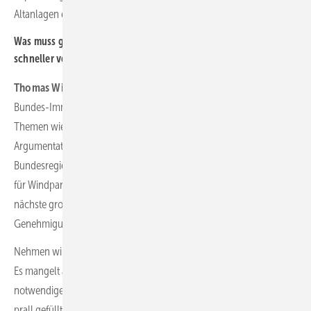
Altanlagen erworben.
Was muss geschehen, dass der Ausbau der Erneuerbaren generell
schneller verläuft?
Thomas Winkler:
Ganz dringend ist die Überarbeitung des
Bundes-Immissionsschutzgesetzes. Nachdem wir für einige
Themen wie genug Flächen für die Windenergie mit unseren
Argumentationen erste richtige Entscheidungen der
Bundesregierung in Gang gesetzt haben (siehe Zwei-Prozent-Ziel
für Windparks an Land als Flächenpotenzial), müssen wir an die
nächste große Baustelle: das zeitaufwändige
Genehmigungsverfahren selbst.
Nehmen wir zum Beispiel die Widrigkeiten beim Elster-Repowering:
Es mangelt auf Seiten der Behörden noch immer an der dringend
notwendigen Digitalisierung. Wir mussten sage und schreibe 70
prall gefüllte Ordner und 53 USB-Sticks händisch als Antrag bei der