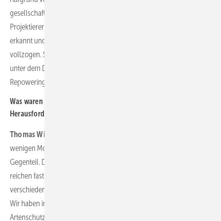
gesellschaftlicher Akzeptanz sind Repowering-Vorhaben für uns als
Projektierer sehr attraktiv. Dieses Potenzial hat VSB frühzeitig
erkannt und die entsprechenden strategischen Weichenstellungen
vollzogen. Schließlich findet dieses Leuchtturmprojekt nicht zufällig
unter dem Dach der VSB statt. Natürlich haben wir auch viele andere
Repowering-Projekte in der Pipeline.
Was waren und sind beim Elster-Repowering die größten
Herausforderungen – und auch die Besonderheiten?
Thomas Winkler:
Klar ist, dass man so ein Mammutprojekt nicht in
wenigen Monaten über die Bühne bekommen kann. Ganz im
Gegenteil. Die ersten Ideen für das Repowering-Projekt Elster
reichen fast zehn Jahre zurück. Über 200 Verträge mit rund 110
verschiedenen Eigentümern mussten neu abgeschlossen werden.
Wir haben im Rahmen der bauvorbereitenden
Artenschutzmaßnahmen für den Rückbau der Altanlagen nicht