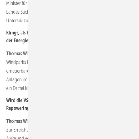
Minister für Wissenschaft, Energie, Klimaschutz und Umwelt des
Landes Sachsen-Anhalt. Das vermittelt uns Anerkennung und
Unterstützung sowie Motivation für die nächsten Projekte.
Klingt, als hätte Repowering große Bedeutung für das Umsetzen
der Energiewende…
Thomas Winkler:
Auf alle Fälle! Durch das Repowering des
Windparks Elster wird ungefähr sechs Mal mehr Menge an
erneuerbarer Energie erzeugt. Gleichzeitig sinkt die Anzahl der
Anlagen im Windpark signifikant, das Windparkareal wird um rund
ein Drittel kleiner.
Wird die VSB Gruppe demnach in Zukunft verstärkt auf
Repowering-Projekte setzen?
Thomas Winkler:
Repowering ist ein entscheidendes Instrument
zur Erreichung der deutschen und europäischen Klimaziele.
Aufgrund verbesserter Wirtschaftlichkeit und hoher