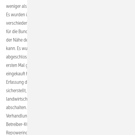
weniger als 1.200 Zauneidechsen in eine neue Heimat umgesiedelt.
Es wurden über 2000 externe „Experten-Stunden“ für Erfassungen
verschiedener Arten aufgewendet. Wir werden eine Fernsteuerung
für die Bundeswehr realisieren, damit diese bei Manöverübungen in
der Nähe des Windparks die Anlagen vorübergehend abschalten
kann. Es wurden Lieferverträge mit Siemens Gamesa und Max Bögl
abgeschlossen, sodass wir Windenergieanlagen und Türme zum
ersten Mal getrennt voneinander direkt bei den Herstellern
eingekauft haben. Wir werden ein automatisiertes System zur
Erfassung der Landmaschinen entwickeln und implementieren, das
sicherstellt, dass die Windenergieanlagen während verschiedener
landwirtschaftlicher Arbeiten auf den Windparkflächen automatisiert
abschalten. Und wir haben in einem dreijährigen
Verhandlungsprozess mit rund 300 Altkommanditisten von drei
Betreiber-KGs, die zwischendurch immer wieder ihr eigenes
Repowering-Projekt umsetzen wollten, das Eigentum an den 50