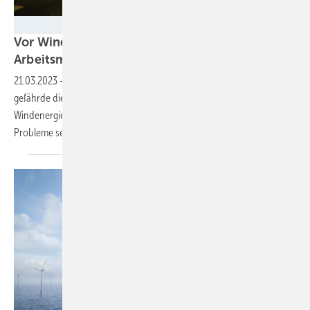
Heiko Jessen
Vor Windgipfel: IG Metall Küste fordert
Arbeitsmarktstrategie für die
Energiewende
21.03.2023
-
Der absehbare Fachkräftemangel in der Windbranche
gefährde die Ausbauziele massiv, sagt der aktuelle „Branchenreport
Windenergie“. Verantwortlich ist zum Teil die Politik, doch viele
Probleme seien auch
hausgemacht.