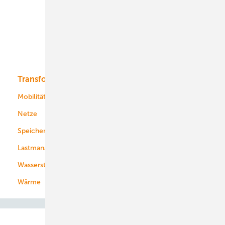
Onshore-Wind
Offshore-Wind
Solar
Bioenergie
Transformation
Energieversorger
Service
Mobilität
Kommunen
Netze
Stadtwerke
Speicher
Energiekonzerne
Lastmanagement
Wasserstoff
Wärme