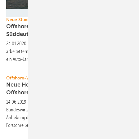
EnBW
Neue Studie
Offshore-Jobs? Die gibt’s auch in
Süddeutschland
24.01.2020
-
Jeder dritte Beschäftigte in der Offshore-Industrie
arbeitet fernab der Küsten. Und die meisten Jobs bietet ausgerechnet
ein
Auto-Land.
Offshore-Windenergie
Neue Hoffnung auf eine Anhebung des
Offshore-Deckels
14.06.2019
-
Thomas Bareiß, parlamentarischer Staatssekretär im
Bundeswirtschaftsministerium, hat neue Hoffnungen auf eine
Anhebung des aktuelle Offshore-Deckels geweckt. Parallel startete die
Fortschreibung der Raumordnungspläne für die deutsche
See.