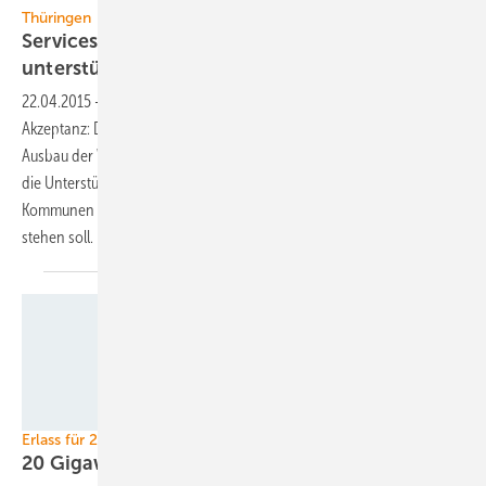
Thüringen
Servicestelle Windenergie soll Kommunen
unterstützen
22.04.2015
-
Mehr Transparenz, mehr Bürgerbeteiligung, mehr
Akzeptanz: Die rot-rot-grüne Thüringer Landesregierung will den
Ausbau der Windenergie im Land voranbringen und setzt dabei auf
die Unterstützung der neuen „Servicestelle Windenergie“, die
Kommunen und Bürgerenergiegenossenschaften beratend zur Seite
stehen
soll.
Foto: Nds. Landtag
Erlass für 2050
20 Gigawatt Windkraft für
Niedersachsen