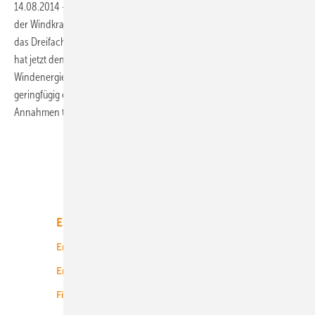
14.08.2014
-
Das Land Niedersachsen will die ausgebaute Kapazität
der Windkraft im Land bis 2020 verdoppeln und bis 2050 sogar auf
das Dreifache ausbauen. Die rot-grüne Landesregierung in Hannover
hat jetzt den Entwurf ihres seit Jahresanfang vorbereiteten
Windenergieerlasses vorgelegt, der dafür einen vergleichsweise
geringfügig erhöhten Flächenbedarf vorschlägt – und einige
Annahmen
trifft.
Unsere Themen
Energiemarkt
Technologie
Energierecht
Planung
Energiemärkte weltweit
Logistik
Finanzierung
Betrieb