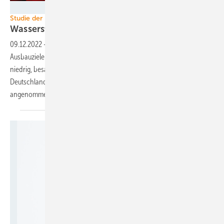
Foto: Silke Reents/Enertrag
Studie der Hans-Böckler-Stiftung
Wasserstoff-Bedarf
unterschätzt
09.12.2022
-
Auch die von der Bundesregierung angehobenen
Ausbauziele für die Produktion von grünem Wasserstoff sind noch zu
niedrig, besagt eine aktuelle Studie. Schon vor 2030 wird in
Deutschland mehr grüner Wasserstoff benötigt als bisher
angenommen, auch wegen des teilweisen Ausfalls von Erdgas
als...