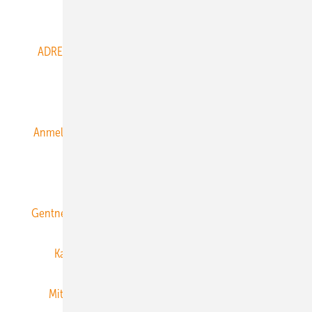
Abo- & Leserservice
ADRESSBUCH der WIND- und SOLARENERGIE
AGB
Alle Inhalte chronologisch
Anmelden
Anmeldung & Registrierung
Datenschutz
E-Paper
ERNEUERBARE ENERGIEN abonnieren
Gentner Energy Media
Gentner Verlag
Impressum
Karriere bei Gentner
Team
Mediaservice
Mitgliedschaften und Engagement
Newsletter