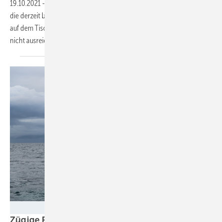
19.10.2021
-
Die Vorhaben zur Umsetzung der klimapolitischen Ziele,
die derzeit bei den Sondierungsgesprächen für eine Ampelkoalition
auf dem Tisch liegen, lässt die Solarbranche hoffen. Sie werden aber
nicht ausreichen, um den notwendigen Solarausbau zu
schaffen.
Øyvind Gravås - Equinor
Zügige Flächenausweisung und