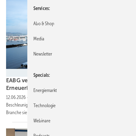
Services
Abo & Shop
Media
Newsletter
Wien Energie/Ian Ehm
Specials
EABG verabschiedet: Wien will Ausbau der
Erneuerbaren
beschleunigen
Energiemarkt
12.06.2026
-
Mit dem gerade beschlossenen Erneuerbaren-Ausbau-
Beschleunigungsgesetz soll die Energiewende schneller gehen. Die
Technologie
Branche sieht aber
Nachbesserungsbedarf.
Webinare
Podcasts