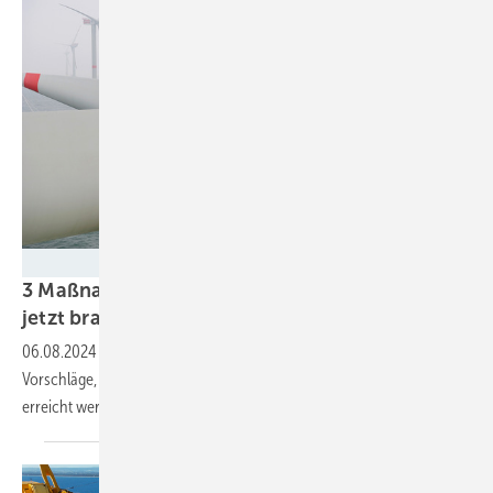
Doti / Matthias Ibeler
3 Maßnahmen: Was die Offshore Windkraft
jetzt
braucht
06.08.2024
-
Agora Energiewende veröffentlicht eine Analyse und
Vorschläge, mit denen die gefährdeten Ausbauziele 2030 und 2045
erreicht werden
können.