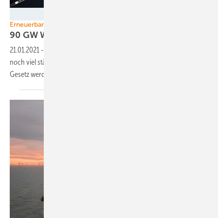
Phoenix Solar
Erneuerbare-Energien-Gesetz
90 GW Wind, 150 GW PV, das
geht!
21.01.2021
-
Das Umweltministerium zeigt sich zuversichtlich, dass ein
noch viel stärkerer Ausbau der Erneuerbaren als jetzt geplant bald
Gesetz werden
kann.