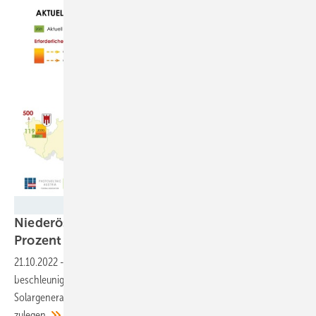
PV Austria
Niederösterreich will Solarausbau um 350
Prozent
steigern
21.10.2022
-
St. Pölten will den Zubau von Photovoltaikanlagen kräftig
beschleunigen. In den nächsten sieben Jahren sollen 130.000 neue
Solargeneratoren ans Netz gehen. Auch die Windkraft soll kräftig
zulegen.