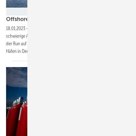
Vestas
Offshore-Ziel 40 GW 2035 in weiter
Ferne
18.01.2023
-
Von derzeit acht Gigawatt auf 40 zu kommen, wird eine
schwierige Aufgabe vor dem Hintergrund, dass jetzt überall in Europa
der Run auf die Offshore-Turbinen losgeht und Zulieferketten wie
Häfen in Deutschland kaum bereit
sind.