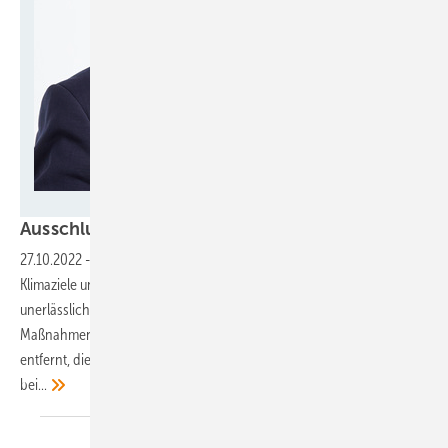
BayWa r.e.
Ausschlusswirkung
aussetzen
27.10.2022
-
Ein beschleunigter Windausbau ist für das Erreichen der
Klimaziele und größere Unabhängigkeit von Energieimporten
unerlässlich. Auch wenn die im Osterpaket beschlossenen
Maßnahmen in die richtige Richtung gehen, sind wir weit davon
entfernt, die notwendigen Ausbauziele zu erreichen. Dazu muss
bei...