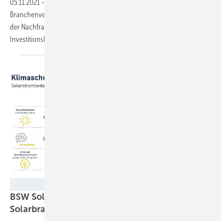
05.11.2021
-
Die Marktforscher von EUPD Research und der
Branchenverband BSW Solar warnen vor einem weiteren Rückgang
der Nachfrage nach Photovoltaikanlagen im Gewerbe. Dabei ist die
Investitionsbereitschaft weiterhin
hoch.
BSW Solar
BSW Solar: Ampel bietet Chancen für die
Solarbranche