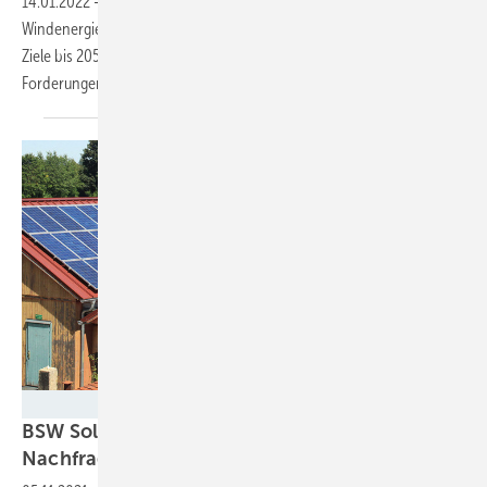
14.01.2022
-
Im vergangenen Jahr wurden keine neuen
Windenergieanlagen im Meer installiert, doch angesichts der neuen
Ziele bis 2050 ist die Branche positiv gestimmt – und stellt
Forderungen an die
Politik.
BSW Solar
BSW Solar und EUPD Research warnen:
Nachfrage nach PV im Gewerbe
sinkt