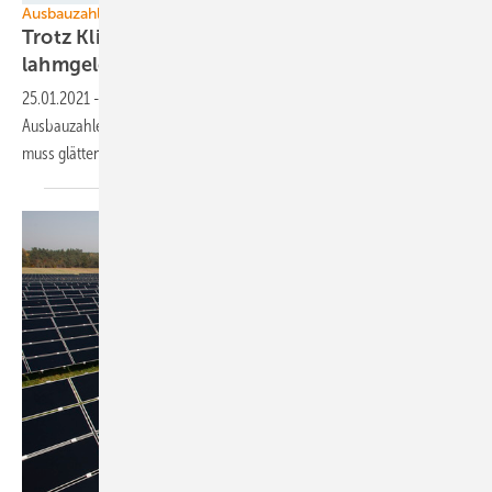
Ausbauzahlen Offshore
Trotz Klimakrise: Offshore-Windkraft wird
lahmgelegt
25.01.2021
-
Windenergie auf dem Meer leidet unter schwankenden
Ausbauzahlen. 2021 wird keine einzige Anlage installiert. Die Politik
muss glätten, damit die Branche nicht Schiffbruch
erleidet.