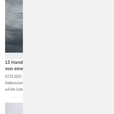
Ørsted
13 Handlungsfelder: Was die Offshore-Branche
von einer neuen Bundesregierung
erwartet
07.03.2025
-
Reformiertes Strommarktdesign, neue
Auktionsbedingungen und verlässliche Ausbauziele stehen ganz oben
auf der Liste. Doch die Branche sieht noch mehr
Handlungsbedarf.