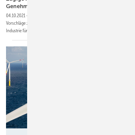
Genehmigungen
beschleunigen
04.10.2021
-
Beschleunigter Ausbau von Windenergie auf See: Zehn
Vorschläge zum Abbau von Hemmnissen und zur Stärkung der
Industrie für die Windkraft auf dem
Meer.
Siemens AG