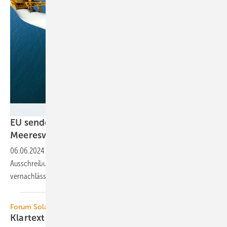
Renexia
EU sendet Regierung in Rom das Startsignal für
Meereswindkraft und
Co
06.06.2024
-
Italien rückt mit dem „Go“ aus Brüssel den
Ausschreibungen für Offshore-Windkraft und für bisher
vernachlässigte Grünstromtechnik an Land
näher.
Forum Solar Plus
Klartext reden über
Solarenergie