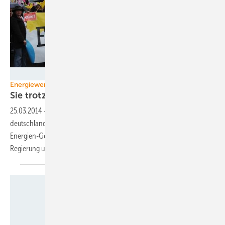
Foto: Bundesverband Windenergie
Energiewende-Demonstration
Sie trotzen dem
Rufmord
25.03.2014
-
Am Samstag haben mehr als 30 000 Menschen
deutschlandweit gegen die Pläne zur Novellierung des Erneuerbare-
Energien-Gesetzes demonstriert. Sie kritisieren den Umgang von
Regierung und Medien mit der
Energiewende.