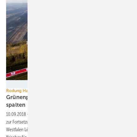
Junep A - flickr.com (CC BY 2.0)
Rodung Hambacher Forst
Grünenpolitiker: RWE will Kohlekommission
spalten
10.09.2018
-
Die geplante Rodung von wohl mehr als 100 Hektar Wald
zur Fortsetzung des größten Braunkohle-Tagebaus in Nordrhein-
Westfalen bis ins nächste Jahrzehnt hält der Grünen-Politiker Oliver