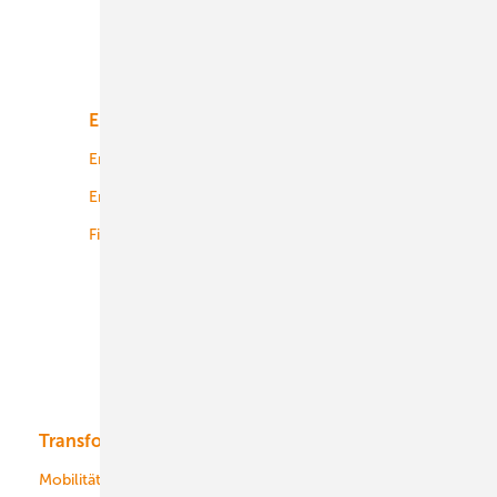
Unsere Themen
Energiemarkt
Technologie
Energierecht
Planung
Energiemärkte weltweit
Logistik
Finanzierung
Betrieb
Onshore-Wind
Offshore-Wind
Solar
Bioenergie
Transformation
Energieversorger
Service
Mobilität
Kommunen