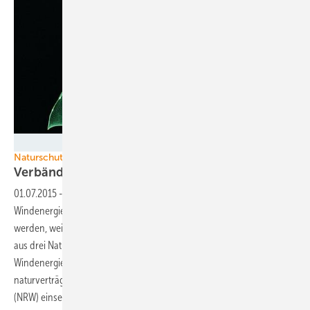
Foto: NABU, Eberhard Menz
Naturschutz und Windenergie
Verbände fordern Dialogforum in
NRW
01.07.2015
-
Ob Fledermäuse oder Rotmilane - oft genug muss ein
Windenergieprojekt umgeplant werden oder kann gar nicht gebaut
werden, weil Belange des Naturschutzes dagegen stehen. Ein Bündnis
aus drei Naturschutzverbänden und dem Bundesverband
Windenergie (BWE) will sich daher für einen zügigen und
naturverträglichen Ausbau der Windenergie in Nordrhein-Westfalen
(NRW)
einsetzen.