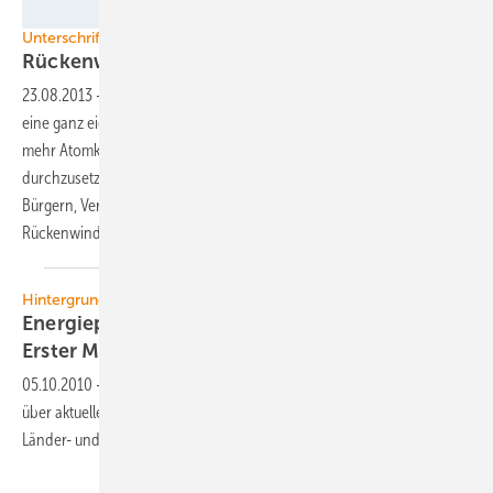
Foto: NATURSTROM AG
Unterschriftenaktion
Rückenwind für bayerische
Energiewende
23.08.2013
-
Der Bayerische Ministerpräsident Horst Seehofer hat
eine ganz eigene Vorstellung von der Energiewende. Er strebt nach
mehr Atomkraft, weniger Windenergie – und versucht beides
durchzusetzen. Gegen diese Vorhaben hat sich nun eine Initiative aus
Bürgern, Verbänden und Unternehmen zusammengeschlossen:
Rückenwind für Bayern sucht
Unterstützer.
Hintergrundbericht
Energiepolitischer Informationsdienst (EPID) -
Erster Monitoringbericht zur
Energiepolitik
05.10.2010
-
Der energiepolitischen Monitoringberich EPID informiert
über aktuelle Entscheidungsprozesse in der Energiepolitik auf Bund-,
Länder- und
EU-Ebene.