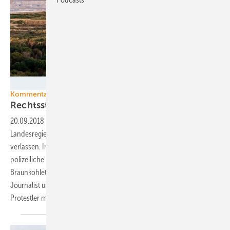
Greenpeace
Kommentar Braunkohletagebau Hambach
Rechtsstaat auf dem
IrRWEg
20.09.2018
-
Nur kurz hat die nordrhein-westfälische
Landesregierung sich auf menschliches Fingerspitzengefühl
verlassen. Innenminister Herbert Reul (CDU) stoppte gestern die
polizeiliche Räumung eines Protest-Camps im Wald gegen den
Braunkohletagebau Hambach, nachdem dort auf tragische Weise ein
Journalist ums Leben gekommen war – tags darauf forderte er die
Protestler mit gewohnter Härte zum Aufgeben
auf.