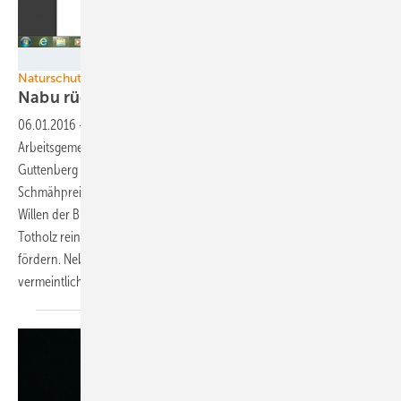
Screenshot, DEPI
Naturschutz-Verweigerer des Jahres
Nabu rügt konservativen
Landschaftsschützer
06.01.2016
-
Der Naturschutzbund Nabu hat den Präsidenten der
Arbeitsgemeinschaft Deutscher Waldbesitzerverbände Philipp zu
Guttenberg als Dinosaurier des Jahres ausgezeichnet. Der
Schmähpreis gilt dessen Widerstand, dass Waldbesitzer nach dem
Willen der Bundesregierung fünf Prozent der Forstflächen nicht von
Totholz reinigen sollen, um die Vielfalt von Pflanzen und Tieren zu
fördern. Nebenbei entlarvt der Preis die Unstimmigkeit einer
vermeintlich konservativen
Landschaftsschutzbewegung.