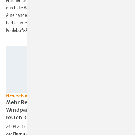
Krischer für eine gezielte Provokation. Kohlestromkonzern RWE wolle
durch die Baumfällarbeiten im Hambacher Forst ab Oktober ein
Auseinanderbrechen der Kohlekommission der Bundesregierung
herbeiführen, damit diese nicht mehr den von ihr geforderten
Kohlekraft-Ausstiegsplan erarbeiten
kann.
Magnus Manske/wikimedia
Naturschutz
Mehr Rechte der Umweltverbände bei
Windparks – und wie Investoren die Projekte
retten
können.
24.08.2017
-
Umweltrechtsbehelfsgesetz heißt die Regelsammlung
der Einspruchsrechte von Natur-, Landschafts- und Tierschützern bei