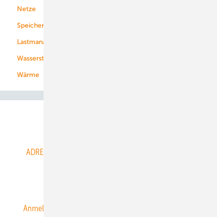
Netze
Stadtwerke
Speicher
Energiekonzerne
Lastmanagement
Wasserstoff
Wärme
Abo- & Leserservice
ADRESSBUCH der WIND- und SOLARENERGIE
AGB
Alle Inhalte chronologisch
Anmelden
Anmeldung & Registrierung
Datenschutz
E-Paper