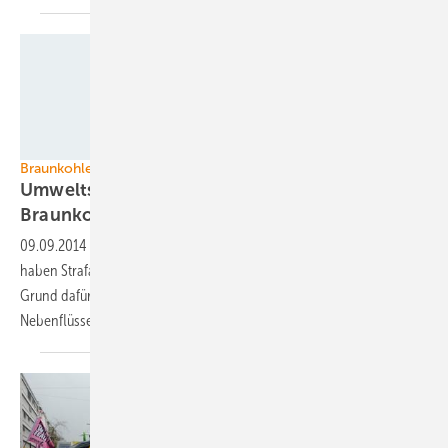
Foto: Gordon Welters/Greenpeace
Braunkohle
Umweltschützer erstatten Strafanzeige gegen
Braunkohleriesen
09.09.2014
-
Die Umweltschutzorganisation BUND und Greenpeace
haben Strafanzeige gegen den Braunkohlekonzern Vattenfall gestellt.
Grund dafür ist die Gewässerverschmutzung der Spree und einiger
Nebenflüsse rund um den
Tagebau.