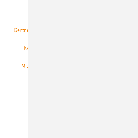
ERNEUERBARE ENERGIEN abonnieren
Gentner Energy Media
Gentner Verlag
Impressum
Karriere bei Gentner
Team
Mediaservice
Mitgliedschaften und Engagement
Newsletter
Privacy Manager
RSS-Feed
Veranstaltungen / Webinare
© 2026 ERNEUERBARE ENERGIEN