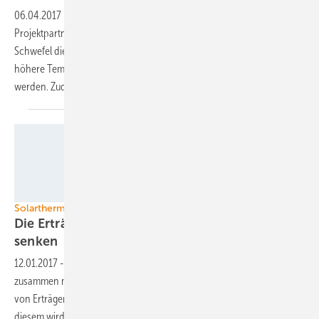
06.04.2017
-
Forscher am KIT entwickeln zusammen mit
Projektpartnern einen geschlossenen Stoffkreislauf, bei dem mittels
Schwefel die Energie aus dem Solarfeld gespeichert wird. Damit sollen
höhere Temperaturen erreicht und so die Kraftwerke effektiver
werden. Zudem kann die Solarenergie grundlastfähig
werden.
DLR
Solarthermische Kraftwerke
Die Erträge richtig berechnen – die Risiken
senken
12.01.2017
-
Das Deutsche Zentrum für Luft- und Raumfahrt hat
zusammen mit Kooperationspartnern einen Leitfaden zur Berechnung
von Erträgen aus solarthermischen Kraftwerken veröffentlicht. Mit
diesem wird es möglich sein, die Risiken für die Investoren und damit