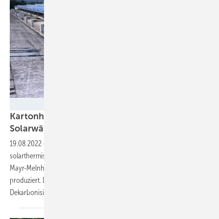
Soliterm
Kartonhersteller heizt und kühlt mit
Solarwärme
19.08.2022
-
In der Türkei hat Soliterm eine konzentrierende
solarthermische Anlage errichtet, mit der der Verpackungshersteller
Mayr-Melnhof den größte Teil der benötigten Wärme und Kälte
produziert. Die Technologie ist noch jung, kann aber viel zur
Dekarbonisierung in der Industrie
beitragen.