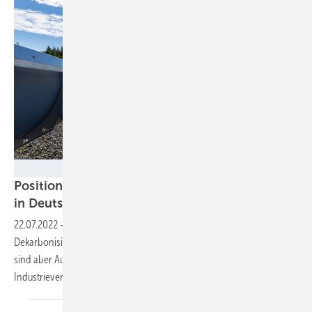
Absolicon
Positionspapier: CSP kann Prozesswärme auch
in Deutschland
liefern
22.07.2022
-
Die konzentrierende Solarthermie kann zur
Dekarbonisierung der Prozesswärme in der Industrie beitragen. Dazu
sind aber Ausbauziele und eine Unterstützung notwendig, wie der
Industrieverband in seinem Positionspapier
schreibt.