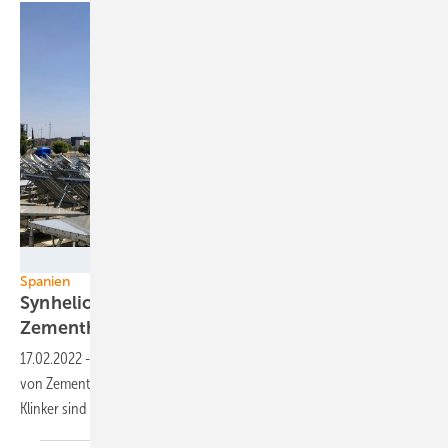
Synhelion
Spanien
Synhelion und Cemex dekarbonisieren
Zementherstellung mit
Solarenergie
17.02.2022
-
Synhelion hat in Spanien eine Pilotanlage zur Produktion
von Zementklinkern mit konzentriertem Sonnenlicht errichtet. Die
Klinker sind der Ausgangsstoff, mit dem Cemex Zement
herstellt.