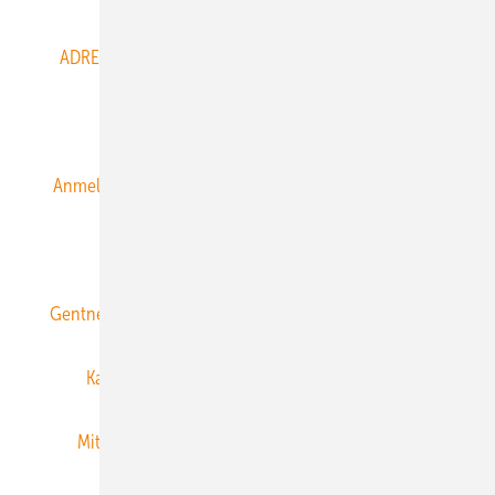
ADRESSBUCH der WIND- und SOLARENERGIE
AGB
Alle Inhalte chronologisch
Anmelden
Anmeldung & Registrierung
Datenschutz
E-Paper
ERNEUERBARE ENERGIEN abonnieren
Gentner Energy Media
Gentner Verlag
Impressum
Karriere bei Gentner
Team
Mediaservice
Mitgliedschaften und Engagement
Newsletter