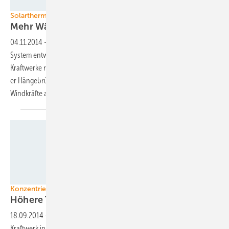
Solabolic
Solarthermische Kraftwerke
Mehr Wärme aus der
Rinne
04.11.2014
-
Das österreichische Unternehmen Solabolic hat ein
System entwickelt, mit dem sich größere Parabolrinnen für CSP-
Kraftwerke realisieren lassen. Die Technologie beruht auf dem Prinzip
er Hängebrücke und sichert die Spiegel gegen die angreifenden
Windkräfte
ab.
Novatec Solar
Konzentrierte Solarthermie
Höhere Temperaturen
angepeilt
18.09.2014
-
Novatec Solar und BASF haben ein solarthermisches
Kraftwerk in Betrieb genommen, in dessen Receivern neue