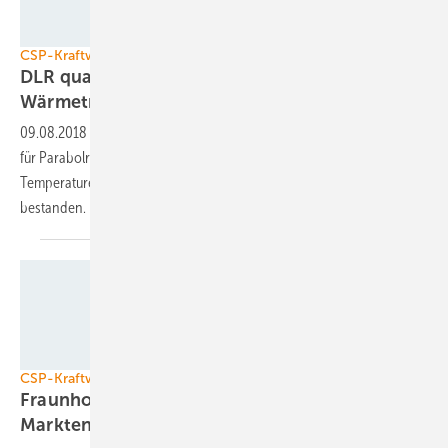
DLR/Markus Steur
CSP-Kraftwerke
DLR qualifiziert neues Silikonöl als
Wärmeträger
09.08.2018
-
Die Experten des DLR haben ein neues Wärmeträgeröl
für Parabolrinnenkraftwerke qualifiziert. Es verträgt höhere
Temperaturen und hat auch einen Sicherheitstest schadlos
bestanden.
DLR
CSP-Kraftwerke
Fraunhofer ISE unterstützt die
Marktentwicklung in der
MENA-Region