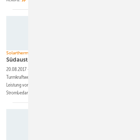
DLR
Solarthermische Kraftwerke
Südaustralien baut riesiges
CSP-Turmkraftwerk
20.08.2017
-
In Südaustralien entsteht das bisher größte
Turmkraftwerk der Welt. Das solarthermische Kraftwerk erreicht eine
Leistung von 150 Megawatt und deckt mindestens fünf Prozent des
Strombedarfs im südaustralischen Bundesstaat
ab.
DLR