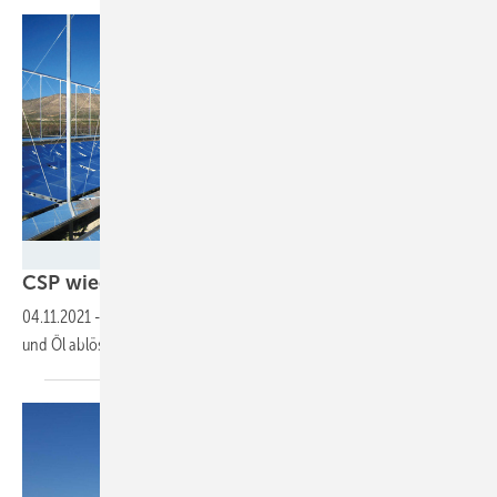
Foto: Deutscher CSP-Verband
CSP wieder im
Gespräch
04.11.2021
-
Konzentrierende Solarkraft könnte Feuerungen mit Kohle
und Öl ablösen – bei Stadtwerken und
Regionalversorgern.