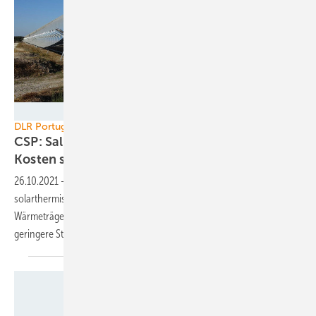
DLR
DLR Portugal
CSP: Salzschmelze in der Prabolrinne lässt die
Kosten
sinken
26.10.2021
-
Das DLR hat in Portugal eine konzentrierendes
solarthermisches Kraftwerk errichtet, das mit geschmolzenem Salz als
Wärmeträgermedium läuft. Dadurch sind höhere Temperaturen und
geringere Stromgestehungskosten
möglich.