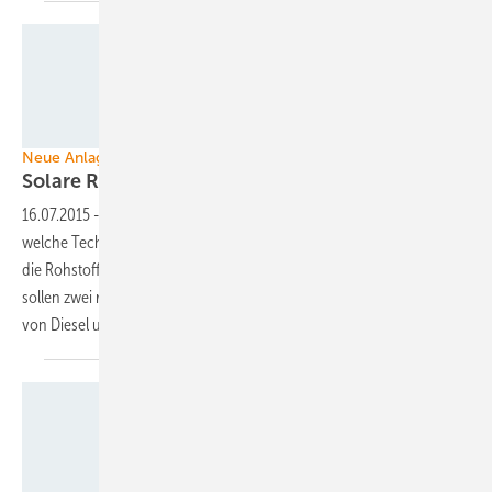
Juwi
Neue Anlagen im Bau
Solare Rohstoffförderung ist der nächste
Markt
16.07.2015
-
Photovoltaik und konzentrierende Solarthermie – egal
welche Technologie eingesetzt wird, der Bau von großen Anlagen für
die Rohstoffförderung nimmt Fahrt auf. In Australien und im Oman
sollen zwei riesige Solaranlagen gebaut werden, um den Verbrauch
von Diesel und Erdgas zu senken oder ganz zu
ersetzen.