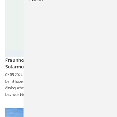
Fraunhofer CSP
Fraunhofer Institute entwickeln Bio-
Solarmodule aus nachhaltigen
Rohstoffen
05.09.2024
-
Recycelte Materialien und nachwachsende Rohstoffe:
Damit haben Forscher:innen ein Solarmodul hergestellt, dessen
ökologischer Fußabdruck geringer ist, als der herkömmlicher Paneele.
Das neue Modul hat alle Standardtests
bestanden.