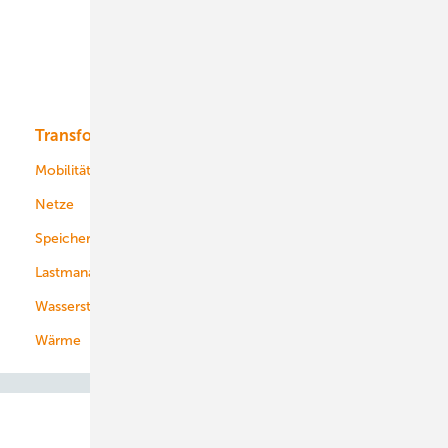
Offshore-Wind
Solar
Bioenergie
Transformation
Energieversorger
Service
Mobilität
Kommunen
Netze
Stadtwerke
Speicher
Energiekonzerne
Lastmanagement
Wasserstoff
Wärme
Abo- & Leserservice