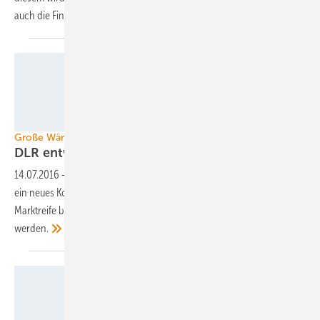
auch die Finanzierungskosten zu
senken.
DLR
Große Wärmespeicher
DLR entwickelt neues
Speicherkonzept
14.07.2016
-
Weniger Salz und nur noch ein Tank: Das DLR in Köln will
ein neues Konzept für einen Flüssigsalzspeicher entwickeln und zur
Marktreife bringen. Es soll nicht nur in CSP-Kraftwerken eingesetzt
werden.