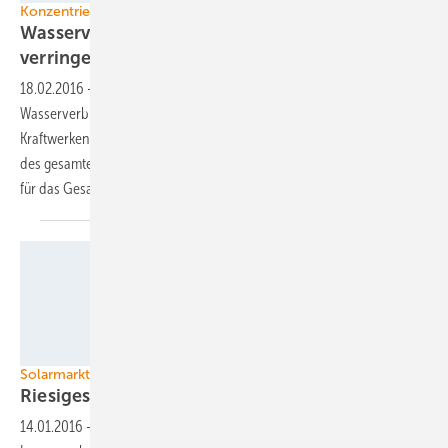
Konzentrierende Solarthermie
Wasserverbrauch von CSP-Kraftwerken
verringern
18.02.2016
-
Forscher verschiedener Institute wollen den
Wasserverbrauch von konzentrierenden solarthermischen
Kraftwerken verringern. Das reicht von der verbesserten Luftkühlung
des gesamten Dampfprozesses bis hin zu einem Wassermanagement
für das
Gesamtsystem.
Industrial Solar
Solarmarkt Südafrika
Riesiges Potenzial am Kap der Guten
Hoffnung
14.01.2016
-
Der Solarmarkt in Südafrika nimmt massiv an Fahrt auf.