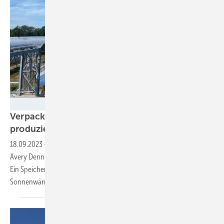
Energynest
Verpackungshersteller Avery Dennison
produziert mit konzentrierender
Solarthermie
18.09.2023
-
Mehr als 2.000 Parabolspiegel erzeugen die Wärme, die
Avery Dennison für die Produktion von Haftklebeprodukten benötigt.
Ein Speicher und eine Steuerungsplattform sorgen dafür, dass die
Sonnenwärme jederzeit zur Verfügung
steht.