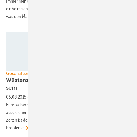
Immer mehr Hersteller bauen Niederlassungen oder kooperieren mit
einheimischen Partnern. Die Preise gehen immer weiter nach unten,
was den Markt weiter antreiben
wird.
BrightSource Energy
Geschäftsmodell Desertec – ein Kommentar
Wüstenstrom für Europa könnte wirtschaftlich
sein
06.08.2015
-
Die Lieferung von Wüstenstrom aus Nordafrika nach
Europa kann ein Geschäftsmodell sein. Er kann die Lücken
ausgleichen, die Photovoltaik und Windkraft hinterlassen. In diesen
Zeiten ist der Preis an der Börse hoch. Doch das Modell ist nicht ohne
Probleme.