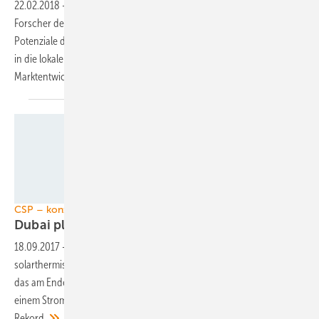
22.02.2018
-
Im Rahmen eines Weltbankprogramms haben die
Forscher des Fraunhofer ISE in Nordafrika und im Nahen Osten die
Potenziale der konzentrierenden Solarthermie und deren Integration
in die lokalen Energiesysteme ausgelotet. Damit soll die
Marktentwicklung angekurbelt
werden.
BrightSource Energy
CSP – konzentrierte solarthermische Kraftwerke
Dubai plant riesiges
CSP-Kraftwerk
18.09.2017
-
In Dubai wird mit 700 Megawatt Leistung ein riesiges
solarthermisches Kraftwerk entstehen. Es ist Teil eines Solarprojekts,
das am Ende fünf Gigawatt leisten soll. Zudem erreicht das Projekt mit
einem Strompreis von 7,3 Cent pro Kilowattstunde einen neuen
Rekord.