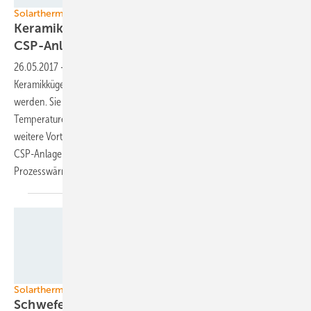
Solarthermische Kraftwerke
Keramikkugeln speichern Wärme in
CSP-Anlagen
26.05.2017
-
Das DLR hat eine Lösung entwickelt, bei der kleine
Keramikkügelchen direkt vom Solarfeld eines CSP-Kraftwerks erhitzt
werden. Sie dienen als Speichermedium und erlauben höhere
Temperaturen im Speicher und im Kraftwerksprozess. Das und noch
weitere Vorteile dieses Systems senken die Kosten für den Strom aus
CSP-Anlagen. Die Lösung ist auch für die Bereitstellung von
Prozesswärme
geeignet.
DLR
Solarthermische Kraftwerke
Schwefel soll Wärme
speichern