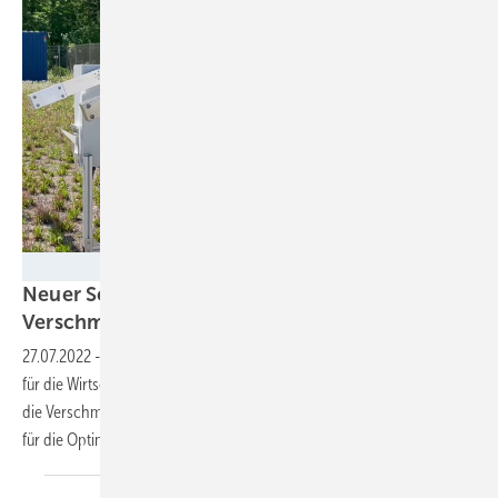
Fraunhofer ISE
Neuer Sensor misst selbständig
Verschmutzungsgrad von
CSP-Kraftwerken
27.07.2022
-
Die Betriebskosten und stabile Erträge sind entscheidend
für die Wirtschaftlichkeit von CSP-Anlagen. Ein neues Gerät ermittelt
die Verschmutzung der Spiegel solcher Systeme und sorgt dadurch
für die Optimierung der
Reinigungszyklen.