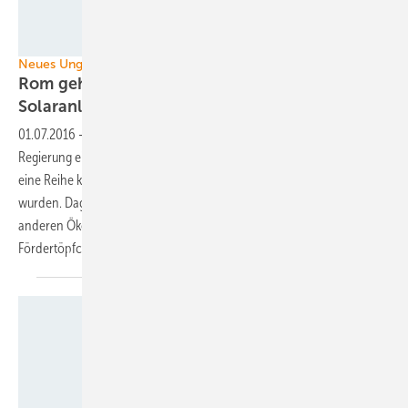
Foto: Conergy
Neues Ungemach für Betreiber in Italien
Rom geht gegen Aufteilung großer
Solaranlagen
vor
01.07.2016
-
Künstliche Anlagentrennung – so nennt die italienische
Regierung eine Praxis im Lande, bei der große Solargeneratoren in
eine Reihe kleiner Anlagen aufgetrennt zur Förderung angemeldet
wurden. Dagegen sollen die Beamten der GSE jetzt vorgehen. Für die
anderen Ökostromtechnologien gibt es noch ein kleines
Fördertöpfchen.
Novatec Solar