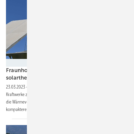
Fraunhofer ISE
Fraunhofer ISE entwickelt neues Konzept für
solarthermische
Turmkraftwerke
23.03.2023
-
Um die Effizienz konzentrierender solarthermischer
Kraftwerke zu erhöhen, haben die Forscher eine Lösung gefunden, um
die Wärmeverluste zu vermeiden. Sie nutzen außerdem einen
kompakteren Aufbau und einen neuen
Wärmeträger.