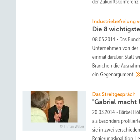
der Zukunftskonferenz
Industriebefreiung
Die 8 wichtigs
08.05.2014
-
Das Bunde
Unternehmen von der E
einmal darüber. Statt 
Branchen die Ausnahmen
ein
Gegenargument.
Das Streitgespräch
"Gabriel macht
20.03.2014
-
Bärbel Hö
als besonders profilier
Tilman Weber
sie in zwei verschiede
Regierungskoalition. L