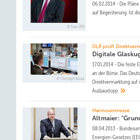
06.02.2014
-
Die Pläne
auf Begeisterung. Ist di
Foto: SPD
DLR prüft Direktver
Digitale Glaskug
17.01.2014
-
Die feste 
an der Börse. Das Deut
Christoph Busse
Direktvermarktung auf 
Ausbaustopp.
Hannovermesse
Altmaier: "Gru
08.04.2013
-
Bundesumw
Energien-Gesetzes (EEG