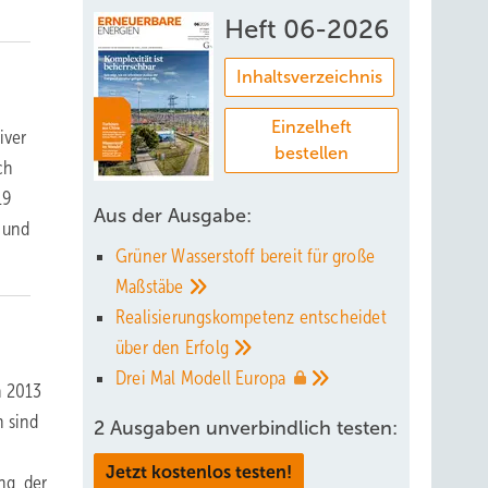
Heft 06-2026
Inhaltsverzeichnis
Einzelheft
iver
bestellen
ch
19
Aus der Ausgabe:
 und
Grüner Wasserstoff bereit für große
Maßstäbe
Realisierungskompetenz entscheidet
über den
Erfolg
Drei Mal Modell
Europa
h 2013
n sind
2 Ausgaben unverbindlich testen:
Jetzt kostenlos testen!
ng, der