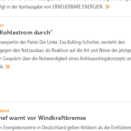
folgt in der Aprilausgabe von ERNEUERBARE
ENERGIEN.
rm
 Kohlestrom
durch"
eexpertin der Partei Die Linke, Eva Bulling-Schröter, versteht den
gegen den Netzausbau: als Reaktion auf die Art und Weise der jetzig
n Gespräch über die Notwendigkeit eines Kohleausstiegskonzepts u
ik.
land
ef warnt vor
Windkraftbremse
n Energiekonzerne in Deutschland gelten Kritikern als die Einflüstere