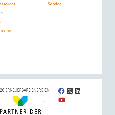
ersorger
Service
en
e
nzerne
026 ERNEUERBARE ENERGIEN