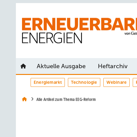
Springe
Springe
Springe
auf
auf
auf
Hauptinhalt
Hauptmenü
SiteSearch
Aktuelle Ausgabe
Heftarchiv
Energiemarkt
Technologie
Webinare
Alle Artikel zum Thema EEG-Reform