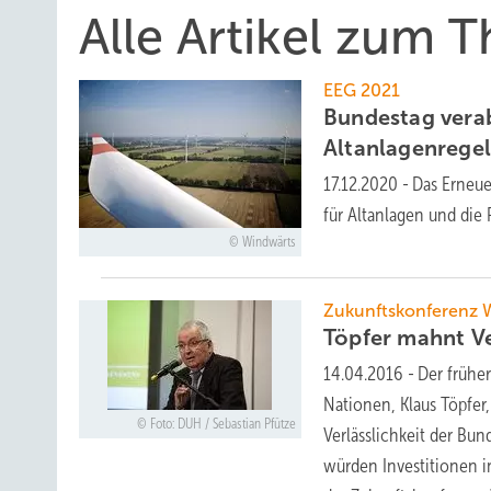
Alle Artikel zum
EEG 2021
Bundestag vera
Altanlagenrege
17.12.2020
-
Das Erneue
für Altanlagen und die
Windwärts
Zukunftskonferenz 
Töpfer mahnt Ve
14.04.2016
-
Der frühe
Nationen, Klaus Töpfer
Foto: DUH / Sebastian Pfütze
Verlässlichkeit der Bund
würden Investitionen i