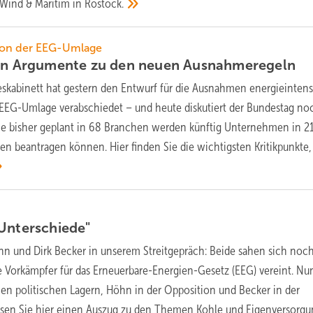
 Wind & Maritim in
Rostock.
 von der EEG-Umlage
ten Argumente zu den neuen
Ausnahmeregeln
skabinett hat gestern den Entwurf für die Ausnahmen energieintens
EG-Umlage verabschiedet – und heute diskutiert der Bundestag no
wie bisher geplant in 68 Branchen werden künftig Unternehmen in 2
 beantragen können. Hier finden Sie die wichtigsten Kritikpunkte,
Unterschiede"
hn und Dirk Becker in unserem Streitgepräch: Beide sahen sich noc
te Vorkämpfer für das Erneuerbare-Energien-Gesetz (EEG) vereint. Nu
nen politischen Lagern, Höhn in der Opposition und Becker in der
esen Sie hier einen Auszug zu den Themen Kohle und Eigenversorgu