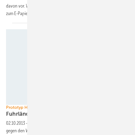
davon vor. Wenn sie Ihnen gefällt, finden Sie unter dem Text den Link
zum E-Papier der
Ausgabe.
Winergy/W2E
Prototyp Hybriddrive/W2E
Fuhrländers Drei-MW-Konzept im
Test
02.10.2013
-
Gut ein Jahr seit Eröffnung des Insolvenzverfahrens
gegen den Westerwälder Turbinenhersteller Fuhrländer ist dessen