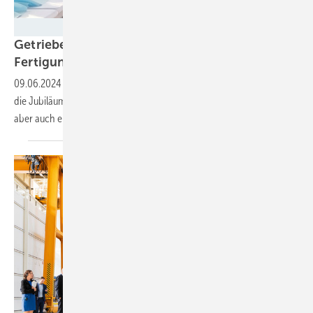
Tilman Weber
Getriebebauer mit Nachhaltigkeitspreis,
Fertigungstiefe und KI im 125.
Betriebsjahr
09.06.2024
-
Mit einer Stärke von 9.000 Mitarbeitern geht Flender in
die Jubiläumsfeiern. Nun muss er schlanker produzieren, erwartet
aber auch einen
Aufschwung.