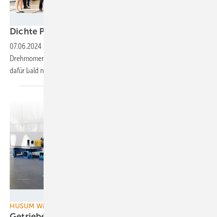
Foto: Flender GmbH
Dichte
Planetenlaufbahn
07.06.2024
-
Windkraftgetriebe übersetzen immer höhere
Drehmomente, ohne größer zu werden. Vielleicht aber braucht es
dafür bald neue
Designs.
ZF
HUSUM Wind
Getriebe für die 15-Megawatt-Turbinen auf