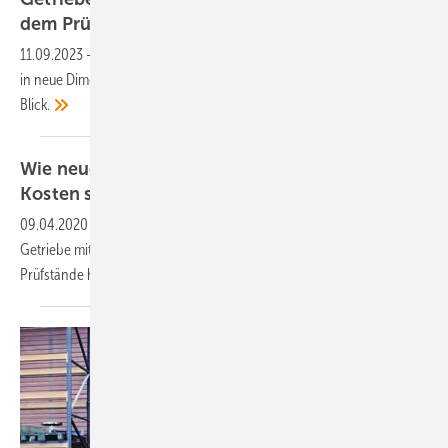
dem
Prüfstand
11.09.2023
-
Mit den Windenergieanlagen wachsen auch die Getriebe
in neue Dimensionen. Dabei haben die Entwickler zwei Ziele im
Blick.
Wie neue Getriebe mehr Ertrag bei gleichen
Kosten
schaffen
09.04.2020
-
Mehr Turbinenertrag ohne Mehrkosten erfordert
Getriebe mit mehr Drehmomentdichte. Neue Prüfverfahren und
Prüfstände helfen
dabei.