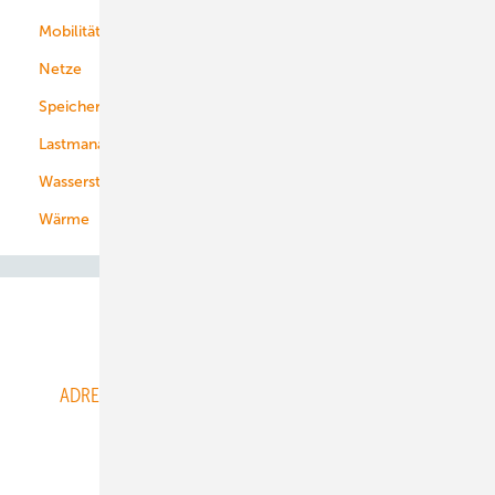
Mobilität
Kommunen
Netze
Stadtwerke
Speicher
Energiekonzerne
Lastmanagement
Wasserstoff
Wärme
Abo- & Leserservice
ADRESSBUCH der WIND- und SOLARENERGIE
AGB
Alle Inhalte chronologisch
Anmelden