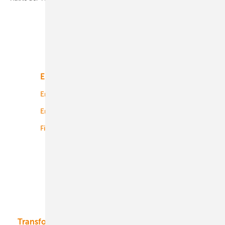
Unsere Themen
Energiemarkt
Technologie
Energierecht
Planung
Energiemärkte weltweit
Logistik
Finanzierung
Betrieb
Onshore-Wind
Offshore-Wind
Solar
Bioenergie
Transformation
Energieversorger
Service