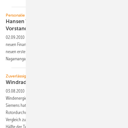
Personalie
Hansen Transmissions mit neuen
Vorstandsmitgliedern
02.09.2010
-
Der Hersteller von Getrieben für Windturbinen hat einen
neuen Finanzvorstand (CFO), Jan Willem Ruinemans, und einen
neuen ersten Mann für das operative Geschäft (COO): Mohan
Nagamangala
Srinivasan
Zuverlässigkeit
Windrad ohne Getriebe
vorgestellt
03.08.2010
-
Windturbinen ohne Getriebe können
Windenergieanlagen auf hoher See noch zuverlässiger machen.
Siemens hat jetzt eine Drei-Megawatt-Turbine mit einem
Rotordurchmesser von 101 Metern auf den Markt gebracht, die im
Vergleich zu einer herkömmlichen Getriebe-Windturbine mit der
Hälfte der Teile
auskommt.