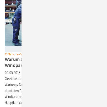
Siemens Gamesa
Offshore-Windfeld Princess Amalia
Warum Siemens-Gamesa jetzt einen Vestas-
Windpark
auffrischt
09.05.2018
-
Windturbinenbauer Siemens Gamesa erneuert die
Getriebe des Offshore-Windparks Princess Amalia. Erstmals erhält die
Wartungs-Service-Sparte des deutsch-spanischen Unternehmens
damit den Auftrag, Anlagen eines konkurrierenden
Windturbinenherstellers zu reparieren – und zwar ausgerechnet des
Hauptkonkurrenten
Vestas.