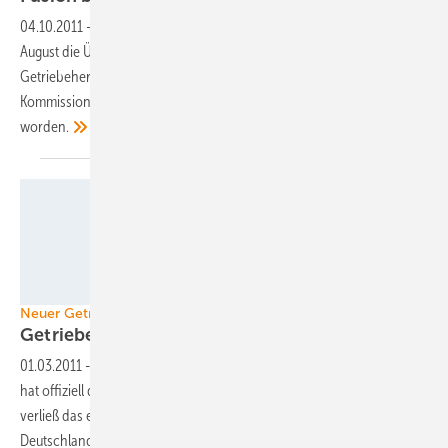
04.10.2011
-
Der Automobilzulieferer ZF Friedrichshafen AG hat im
August die Übernahme des belgischen Windenergie-
Getriebeherstellers Hansen Transmissions bei der Europäischen
Kommission beantragt. Jetzt ist der Zusammenschluss genehmigt
worden.
Foto: Brevini Wind Deutschland GmbH
Neuer Getriebehersteller für Windenergie
Getriebemarkt bekommt
Zuwachs
01.03.2011
-
Die italienische Hersteller von Industriegetrieben, Brevini,
hat offiziell den Markt für Windenergiegetriebe betreten: Im Februar
verließ das erste Drei-Megawatt-Getriebe der Brevini Wind
Deutschland GmbH das Werk im hessischen Bad
Homburg.