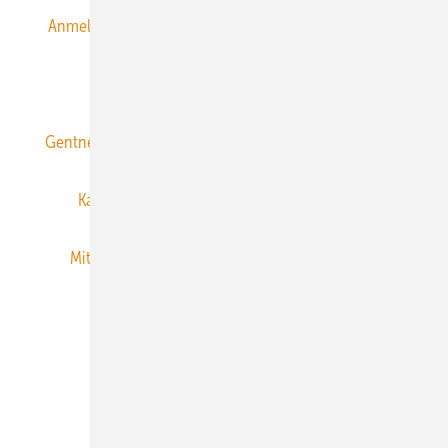
Anmeldung & Registrierung
Datenschutz
E-Paper
ERNEUERBARE ENERGIEN abonnieren
Gentner Energy Media
Gentner Verlag
Impressum
Karriere bei Gentner
Team
Mediaservice
Mitgliedschaften und Engagement
Newsletter
Privacy Manager
RSS-Feed
Veranstaltungen / Webinare
© 2026 ERNEUERBARE ENERGIEN