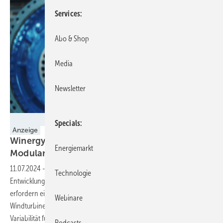
Services
Abo & Shop
Media
Newsletter
Winergy
Specials
Anzeige
Winergy FlexibleFit vereint Variabilität mit
Energiemarkt
Modularisierung und
Standardisierung
11.07.2024
-
Reduzierte Produktlebenszyklen und verkürzte
Technologie
Entwicklungszeiten bei gleichbleibend hoher Zuverlässigkeit
erfordern eine Modularisierung und Standardisierung von
Webinare
Windturbinen-Antriebsstrang-Komponenten. Zusätzlich wird eine
Variabilität für regionale oder Windpark angepasste Lösungen
Podcasts