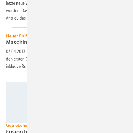
letzte neue Windturbinenentwicklung nun als Prototyp errichtet
worden. Das Besondere: Die Drei-Megawatt-Anlage enthält als
Antrieb das bislang kompakteste Getriebe der
Branche.
Neuer Prüfstand
Maschinenträger besser
testen
03.04.2013
-
Das dänische Offshore-Testzentrum Lorc baut bis 2014
den ersten Gondelprüfstand, an dem sich ganze Maschinenhäuser
inklusive Rotornabe testen
lassen.
Foto: ZF
Getriebehersteller
Fusion bewilligt: ZF kauft
Hansen