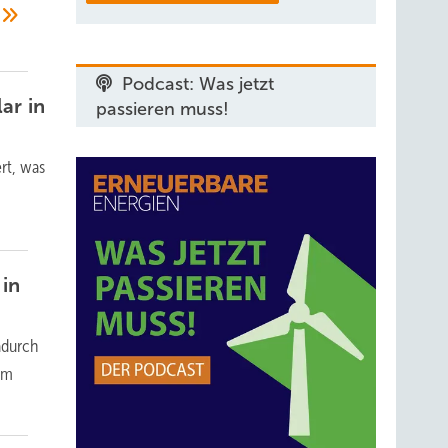
Podcast: Was jetzt
ar in
passieren muss!
rt, was
 in
adurch
im