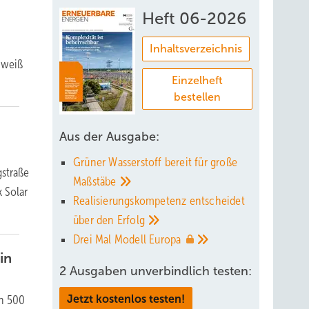
Heft 06-2026
Inhaltsverzeichnis
 weiß
Einzelheft
bestellen
Aus der Ausgabe:
Grüner Wasserstoff bereit für große
gstraße
Maßstäbe
k Solar
Realisierungskompetenz entscheidet
über den
Erfolg
Drei Mal Modell
Europa
in
2 Ausgaben unverbindlich testen:
on 500
Jetzt kostenlos testen!