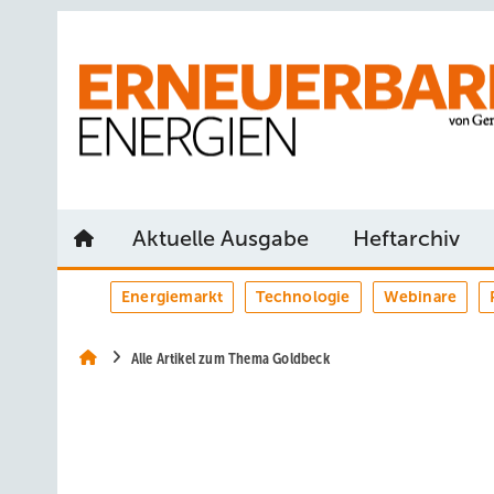
Springe
Springe
Springe
auf
auf
auf
Hauptinhalt
Hauptmenü
SiteSearch
Aktuelle Ausgabe
Heftarchiv
Energiemarkt
Technologie
Webinare
Alle Artikel zum Thema Goldbeck