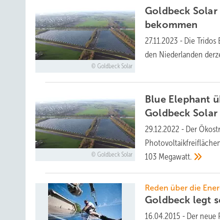
Goldbeck Solar 
bekommen
27.11.2023
-
Die Tridos 
den Niederlanden derzei
Goldbeck Solar
Blue Elephant 
Goldbeck
Solar
29.12.2022
-
Der Ökost
Photovoltaikfreifläche
Goldbeck Solar
103
Megawatt.
Reden über die Ene
Goldbeck legt s
16.04.2015
-
Der neue 