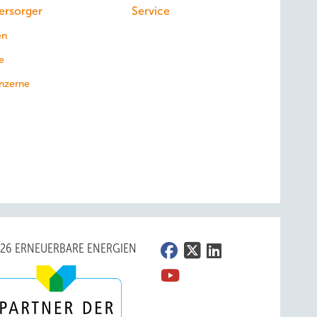
ersorger
Service
en
e
nzerne
026 ERNEUERBARE ENERGIEN