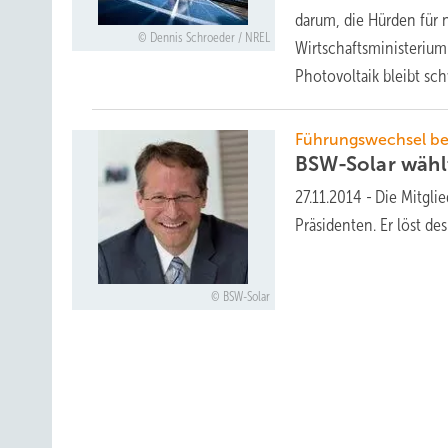
darum, die Hürden für 
Dennis Schroeder / NREL
Wirtschaftsministerium
Photovoltaik bleibt s
Führungswechsel be
BSW-Solar wäh
27.11.2014
-
Die Mitgli
Präsidenten. Er löst d
BSW-Solar